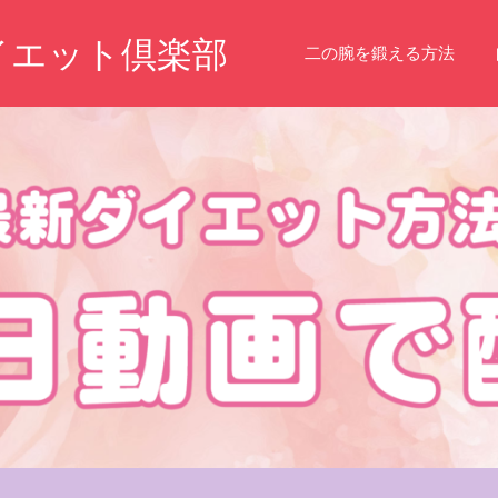
イエット倶楽部
二の腕を鍛える方法