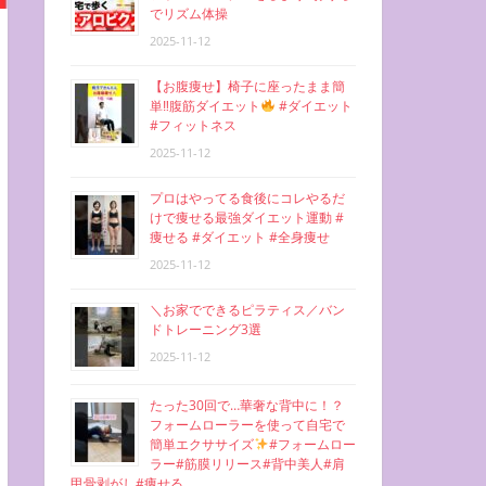
でリズム体操
2025-11-12
【お腹痩せ】椅子に座ったまま簡
単‼︎腹筋ダイエット
#ダイエット
#フィットネス
2025-11-12
プロはやってる食後にコレやるだ
けで痩せる最強ダイエット運動 #
痩せる #ダイエット #全身痩せ
2025-11-12
＼お家でできるピラティス／バン
ドトレーニング3選
2025-11-12
たった30回で…華奢な背中に！？
フォームローラーを使って自宅で
簡単エクササイズ
#フォームロー
ラー#筋膜リリース#背中美人#肩
甲骨剥がし#痩せる