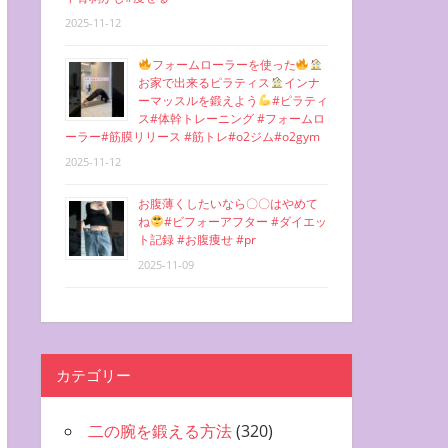
2025-11-12
フォームローラーを使った
お家で出来るピラティス
インナ
ーマッスルを鍛えよう
#ピラティ
ス#体幹トレーニング #フォームロ
ーラー#筋膜リリース #筋トレ#o2ジム#o2gym
2025-11-12
お腹薄くしたいなら〇〇はやめて
ね
#ビフォーアフター #ダイエッ
ト記録 #お腹痩せ #pr
2025-11-09
カテゴリー
二の腕を鍛える方法
(320)