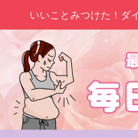
コ
いいことみつけた！ダ
ン
テ
ン
ツ
へ
ス
キ
ッ
プ