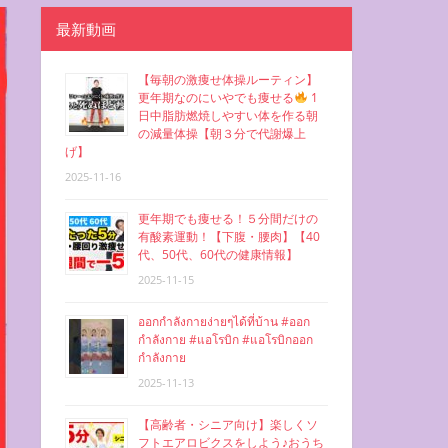
最新動画
【毎朝の激痩せ体操ルーティン】
更年期なのにいやでも痩せる
1
日中脂肪燃焼しやすい体を作る朝
の減量体操【朝３分で代謝爆上
げ】
2025-11-16
更年期でも痩せる！５分間だけの
有酸素運動！【下腹・腰肉】【40
代、50代、60代の健康情報】
2025-11-15
ออกกำลังกายง่ายๆได้ที่บ้าน #ออก
กำลังกาย #แอโรบิก #แอโรบิกออก
กำลังกาย
2025-11-13
【高齢者・シニア向け】楽しくソ
フトエアロビクスをしよう♪おうち