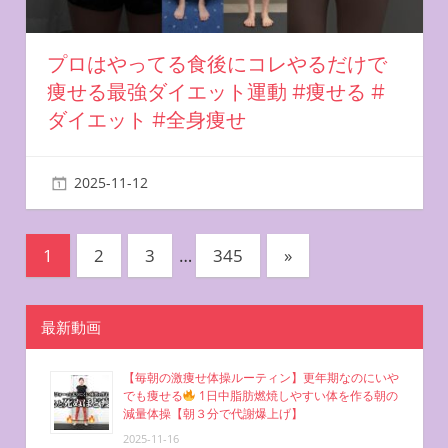
プロはやってる食後にコレやるだけで
痩せる最強ダイエット運動 #痩せる #
ダイエット #全身痩せ
2025-11-12
miyu
投
次
1
2
3
…
345
»
の
稿
記
ナ
最新動画
事
ビ
【毎朝の激痩せ体操ルーティン】更年期なのにいや
でも痩せる
1日中脂肪燃焼しやすい体を作る朝の
ゲ
減量体操【朝３分で代謝爆上げ】
ー
2025-11-16