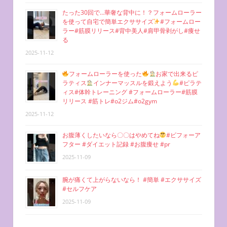
たった30回で…華奢な背中に！？フォームローラー
を使って自宅で簡単エクササイズ
#フォームロー
ラー#筋膜リリース#背中美人#肩甲骨剥がし#痩せ
る
2025-11-12
フォームローラーを使った
お家で出来るピ
ラティス
インナーマッスルを鍛えよう
#ピラテ
ィス#体幹トレーニング #フォームローラー#筋膜
リリース #筋トレ#o2ジム#o2gym
2025-11-12
お腹薄くしたいなら〇〇はやめてね
#ビフォーア
フター #ダイエット記録 #お腹痩せ #pr
2025-11-09
腕が痛くて上がらないなら！ #簡単 #エクササイズ
#セルフケア
2025-11-09