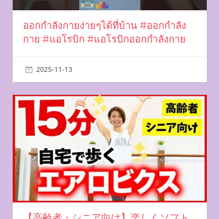
ออกกำลังกายง่ายๆได้ที่บ้าน #ออกกำลัง
กาย #แอโรบิก #แอโรบิกออกกำลังกาย
2025-11-13
miyu
【高齢者・シニア向け】楽しくソフト