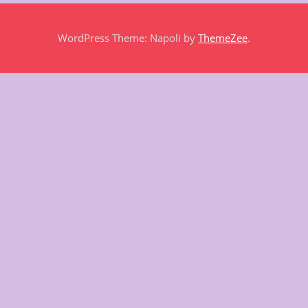
WordPress Theme: Napoli by
ThemeZee
.