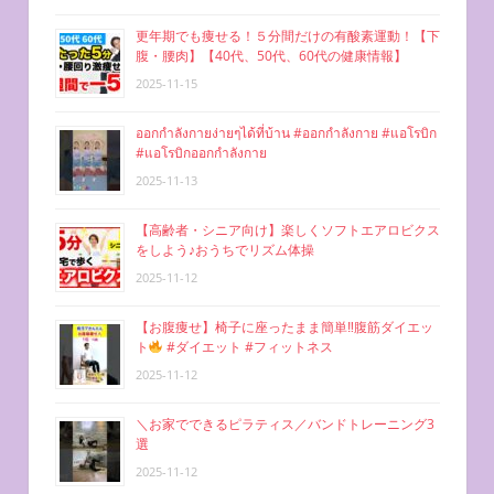
シ
更年期でも痩せる！５分間だけの有酸素運動！【下
腹・腰肉】【40代、50代、60代の健康情報】
ョ
2025-11-15
ン
ออกกำลังกายง่ายๆได้ที่บ้าน #ออกกำลังกาย #แอโรบิก
#แอโรบิกออกกำลังกาย
2025-11-13
【高齢者・シニア向け】楽しくソフトエアロビクス
をしよう♪おうちでリズム体操
2025-11-12
【お腹痩せ】椅子に座ったまま簡単‼︎腹筋ダイエッ
ト
#ダイエット #フィットネス
2025-11-12
＼お家でできるピラティス／バンドトレーニング3
選
2025-11-12