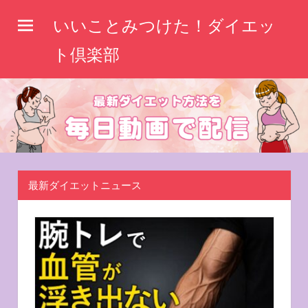
コ
いいことみつけた！ダイエッ
ン
テ
ト倶楽部
ン
ツ
へ
ス
キ
ッ
最新ダイエットニュース
プ