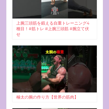
上腕三頭筋を鍛える自重トレーニング4
種目！#筋トレ #上腕三頭筋 #腕立て伏
せ
極太の腕の作り方【世界の筋肉】