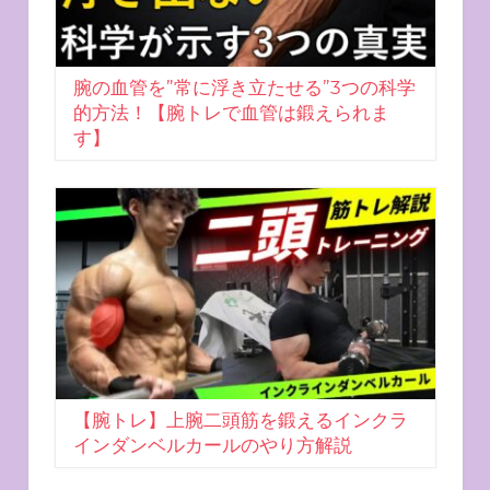
腕の血管を”常に浮き立たせる”3つの科学
的方法！【腕トレで血管は鍛えられま
す】
【腕トレ】上腕二頭筋を鍛えるインクラ
インダンベルカールのやり方解説