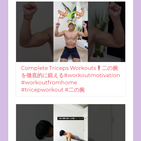
Complete Triceps Workouts
二の腕
を徹底的に鍛える#workoutmotivation
#workoutfromhome
#tricepworkout #二の腕