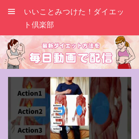
コ
いいことみつけた！ダイエッ
ン
テ
ト倶楽部
ン
ツ
へ
ス
キ
ッ
プ