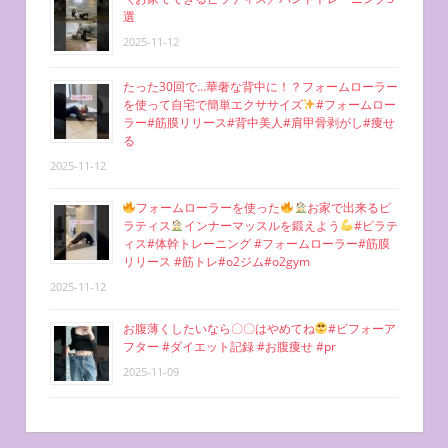
選
2025-11-12
たった30回で…華奢な背中に！？フォームローラー
を使って自宅で簡単エクササイズ
#フォームロー
ラー#筋膜リリース#背中美人#肩甲骨剥がし#痩せ
る
2025-11-12
フォームローラーを使った
お家で出来るピ
ラティス
インナーマッスルを鍛えよう
#ピラテ
ィス#体幹トレーニング #フォームローラー#筋膜
リリース #筋トレ#o2ジム#o2gym
2025-11-12
お腹薄くしたいなら〇〇はやめてね
#ビフォーア
フター #ダイエット記録 #お腹痩せ #pr
2025-11-09