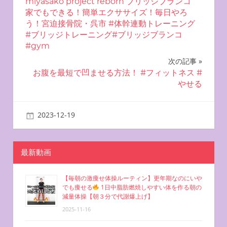
miyasako project reborn ブリッジブランコ
稿
家でもできる！簡単エクササイズ！毎日やろ
う！宮迫接骨院・呉市 #体幹連動トレーニング
ナ
#ブリッジトレーニング#ブリッジブランコ
#gym
ビ
次の記事
ゲ
お腹を最短で凹ませる方法！ #フィットネス #
やせる
ー
シ
2023-12-19
miyu
自宅で簡単エクササイズ
ョ
ン
最新動画
【毎朝の激痩せ体操ルーティン】更年期なのにいや
でも痩せる
1日中脂肪燃焼しやすい体を作る朝の
減量体操【朝３分で代謝爆上げ】
2025-11-16