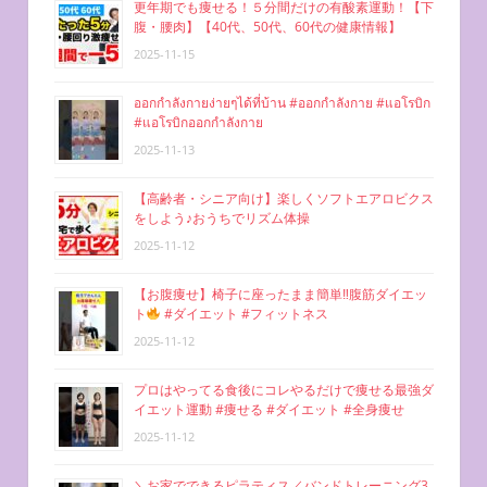
更年期でも痩せる！５分間だけの有酸素運動！【下
腹・腰肉】【40代、50代、60代の健康情報】
2025-11-15
ออกกำลังกายง่ายๆได้ที่บ้าน #ออกกำลังกาย #แอโรบิก
#แอโรบิกออกกำลังกาย
2025-11-13
【高齢者・シニア向け】楽しくソフトエアロビクス
をしよう♪おうちでリズム体操
2025-11-12
【お腹痩せ】椅子に座ったまま簡単‼︎腹筋ダイエッ
ト
#ダイエット #フィットネス
2025-11-12
プロはやってる食後にコレやるだけで痩せる最強ダ
イエット運動 #痩せる #ダイエット #全身痩せ
2025-11-12
＼お家でできるピラティス／バンドトレーニング3