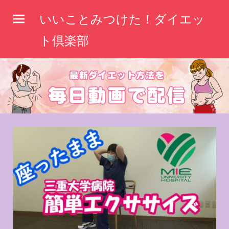
コ
いいことみつけた！ダイエッ
ン
テ
ト倶楽部
ン
ツ
へ
ス
キ
ッ
プ