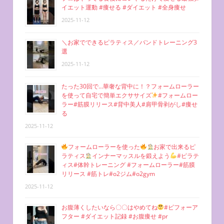
イエット運動 #痩せる #ダイエット #全身痩せ
2025-11-12
＼お家でできるピラティス／バンドトレーニング3
選
2025-11-12
たった30回で…華奢な背中に！？フォームローラー
を使って自宅で簡単エクササイズ
#フォームロー
ラー#筋膜リリース#背中美人#肩甲骨剥がし#痩せ
る
2025-11-12
フォームローラーを使った
お家で出来るピ
ラティス
インナーマッスルを鍛えよう
#ピラテ
ィス#体幹トレーニング #フォームローラー#筋膜
リリース #筋トレ#o2ジム#o2gym
2025-11-12
お腹薄くしたいなら〇〇はやめてね
#ビフォーア
フター #ダイエット記録 #お腹痩せ #pr