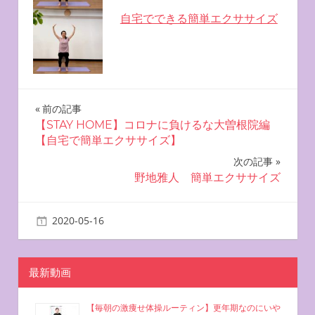
自宅でできる簡単エクササイズ
投
前の記事
【STAY HOME】コロナに負けるな大曽根院編
稿
【自宅で簡単エクササイズ】
ナ
次の記事
野地雅人 簡単エクササイズ
ビ
ゲ
2020-05-16
miyu
自宅で簡単エクササイズ
ー
シ
最新動画
ョ
【毎朝の激痩せ体操ルーティン】更年期なのにいや