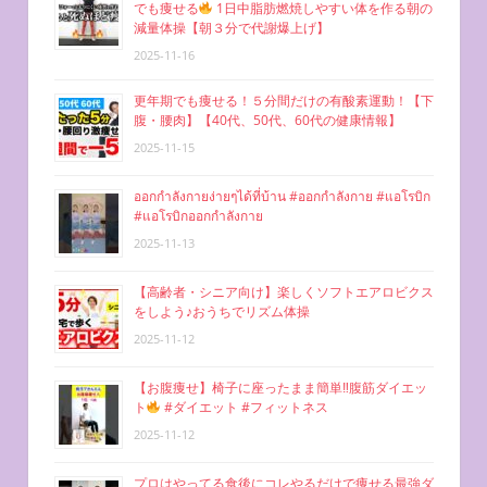
でも痩せる
1日中脂肪燃焼しやすい体を作る朝の
ン
減量体操【朝３分で代謝爆上げ】
2025-11-16
更年期でも痩せる！５分間だけの有酸素運動！【下
腹・腰肉】【40代、50代、60代の健康情報】
2025-11-15
ออกกำลังกายง่ายๆได้ที่บ้าน #ออกกำลังกาย #แอโรบิก
#แอโรบิกออกกำลังกาย
2025-11-13
【高齢者・シニア向け】楽しくソフトエアロビクス
をしよう♪おうちでリズム体操
2025-11-12
【お腹痩せ】椅子に座ったまま簡単‼︎腹筋ダイエッ
ト
#ダイエット #フィットネス
2025-11-12
プロはやってる食後にコレやるだけで痩せる最強ダ