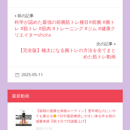
投
前の記事
科学が認めた最強の前腕筋トレ種目#前腕 #腕ト
稿
レ #筋トレ #筋肉 #トレーニング #ジム #健康ク
リエイターshota
ナ
次の記事
ビ
【完全版】極太になる腕トレの方法を全てまと
めた筋トレ動画
ゲ
ー
2025-05-11
miyu
お腹を凹ませる方法
シ
ョ
最新動画
ン
【毎朝の激痩せ体操ルーティン】更年期なのにいや
でも痩せる
1日中脂肪燃焼しやすい体を作る朝の
減量体操【朝３分で代謝爆上げ】
2025-11-16