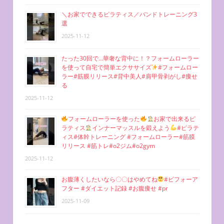
＼お家でできるピラティス／バンドトレーニング3
選
2025-11-12
たった30回で…華奢な背中に！？フォームローラー
を使って自宅で簡単エクササイズ
#フォームロー
ラー#筋膜リリース#背中美人#肩甲骨剥がし#痩せ
る
2025-11-12
フォームローラーを使った
お家で出来るピ
ラティス
インナーマッスルを鍛えよう
#ピラテ
ィス#体幹トレーニング #フォームローラー#筋膜
リリース #筋トレ#o2ジム#o2gym
2025-11-12
お腹薄くしたいなら〇〇はやめてね
#ビフォーア
フター #ダイエット記録 #お腹痩せ #pr
2025-11-09