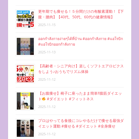
更年期でも痩せる！５分間だけの有酸素運動！【下
腹・腰肉】【40代、50代、60代の健康情報】
2025-11-15
ออกกำลังกายง่ายๆได้ที่บ้าน #ออกกำลังกาย #แอโรบิก
#แอโรบิกออกกำลังกาย
2025-11-13
【高齢者・シニア向け】楽しくソフトエアロビクス
をしよう♪おうちでリズム体操
2025-11-12
【お腹痩せ】椅子に座ったまま簡単‼︎腹筋ダイエッ
ト
#ダイエット #フィットネス
2025-11-12
プロはやってる食後にコレやるだけで痩せる最強ダ
イエット運動 #痩せる #ダイエット #全身痩せ
2025-11-12