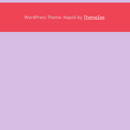
WordPress Theme: Napoli by
ThemeZee
.