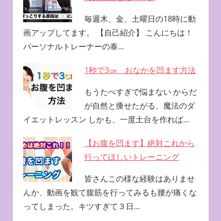
毎週木、金、土曜日の18時に動
画アップしてます。 【自己紹介】 こんにちは！
パーソナルトレーナーの泰…
1秒で3㎝ おなかを凹ます方法
もうたべすぎで悩まない からだ
が自然と痩せたがる、魔法のダ
イエットレッスン しかも、一度土台を作れば…
【お腹を凹ます】絶対これから
行ってほしいトレーニング
皆さんこの様な経験はありませ
んか、動画を観て腹筋を行ってみるも腰が痛くな
ってしまった。キツすぎて３日…