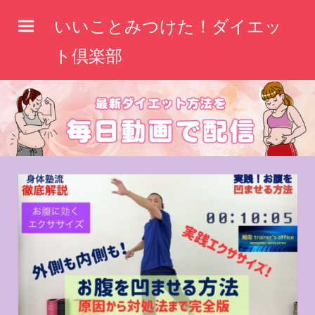
コ
いいことみつけた！ダイエッ
ン
テ
ト倶楽部
ン
ツ
へ
ス
キ
ッ
プ