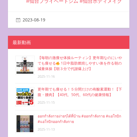
#仙台プライベートジム #仙台ボディメイク
ゲ
ー
2023-08-19
miyu
お腹を凹ませる方法
シ
ョ
最新動画
ン
【毎朝の激痩せ体操ルーティン】更年期なのにいや
でも痩せる
1日中脂肪燃焼しやすい体を作る朝の
減量体操【朝３分で代謝爆上げ】
2025-11-16
更年期でも痩せる！５分間だけの有酸素運動！【下
腹・腰肉】【40代、50代、60代の健康情報】
2025-11-15
ออกกำลังกายง่ายๆได้ที่บ้าน #ออกกำลังกาย #แอโรบิก
#แอโรบิกออกกำลังกาย
2025-11-13