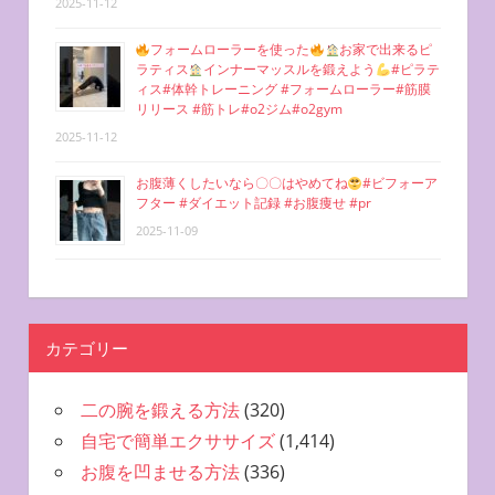
2025-11-12
フォームローラーを使った
お家で出来るピ
ラティス
インナーマッスルを鍛えよう
#ピラテ
ィス#体幹トレーニング #フォームローラー#筋膜
リリース #筋トレ#o2ジム#o2gym
2025-11-12
お腹薄くしたいなら〇〇はやめてね
#ビフォーア
フター #ダイエット記録 #お腹痩せ #pr
2025-11-09
カテゴリー
二の腕を鍛える方法
(320)
自宅で簡単エクササイズ
(1,414)
お腹を凹ませる方法
(336)