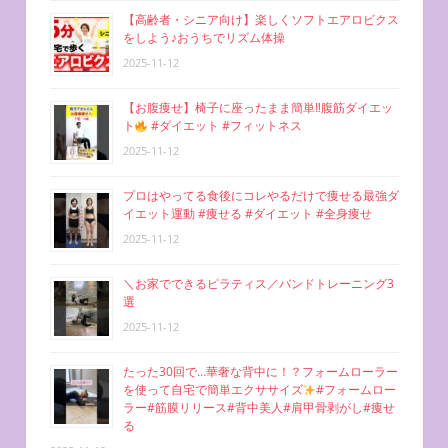
【高齢者・シニア向け】楽しくソフトエアロビクス
をしよう♪おうちでリズム体操
2025-11-12
【お腹痩せ】椅子に座ったまま簡単‼︎腹筋ダイエッ
ト
#ダイエット #フィットネス
2025-11-12
プロはやってる食後にコレやるだけで痩せる最強ダ
イエット運動 #痩せる #ダイエット #全身痩せ
2025-11-12
＼お家でできるピラティス／バンドトレーニング3
選
2025-11-12
たった30回で…華奢な背中に！？フォームローラー
を使って自宅で簡単エクササイズ
#フォームロー
ラー#筋膜リリース#背中美人#肩甲骨剥がし#痩せ
る