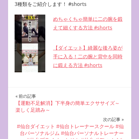
3種類をご紹介します！ #shorts
めちゃくちゃ簡単に二の腕を鍛
えて細くする方法 #shorts
【ダイエット】綺麗な後ろ姿が
手に入る！二の腕と背中を同時
に鍛える方法 #shorts
投
前の記事
【運動不足解消】下半身の簡単エクササイズ～
稿
楽しく足踏み～
ナ
次の記事
#仙台ダイエット #仙台トレーナースクール #仙
ビ
台パーソナルジム #仙台パーソナルトレーナー