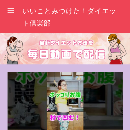
コ
いいことみつけた！ダイエッ
ン
テ
ト倶楽部
ン
ツ
へ
ス
キ
ッ
プ