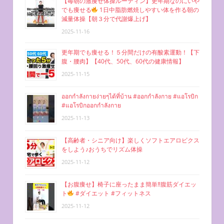
【毎朝の激痩せ体操ルーティン】更年期なのにいや
ン
でも痩せる
1日中脂肪燃焼しやすい体を作る朝の
減量体操【朝３分で代謝爆上げ】
2025-11-16
更年期でも痩せる！５分間だけの有酸素運動！【下
腹・腰肉】【40代、50代、60代の健康情報】
2025-11-15
ออกกำลังกายง่ายๆได้ที่บ้าน #ออกกำลังกาย #แอโรบิก
#แอโรบิกออกกำลังกาย
2025-11-13
【高齢者・シニア向け】楽しくソフトエアロビクス
をしよう♪おうちでリズム体操
2025-11-12
【お腹痩せ】椅子に座ったまま簡単‼︎腹筋ダイエッ
ト
#ダイエット #フィットネス
2025-11-12