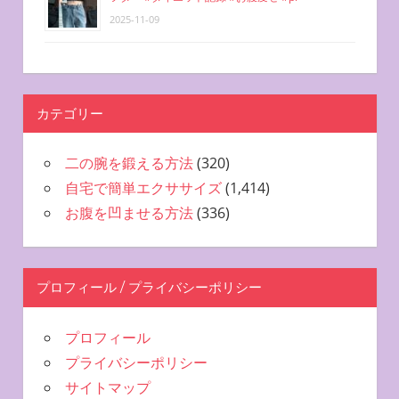
2025-11-09
カテゴリー
二の腕を鍛える方法
(320)
自宅で簡単エクササイズ
(1,414)
お腹を凹ませる方法
(336)
プロフィール / プライバシーポリシー
プロフィール
プライバシーポリシー
サイトマップ