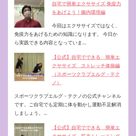
自宅で簡単エクササイズ 免疫力
をあげよう！腸内環境編
今回はエクササイズではなく、
免疫力をあげるための知識になります。 今日か
ら実践できる内容となっていま…
【公式】自宅でできる 簡単エ
クササイズ ストレッチ体操編
（スポーツクラブエルグ・テク
ノ）
スポーツクラブエルグ・テクノの公式チャンネル
です。ご自宅でも定期に体を動かし運動不足解消
しましょう。…
【公式】自宅でできる 簡単エ