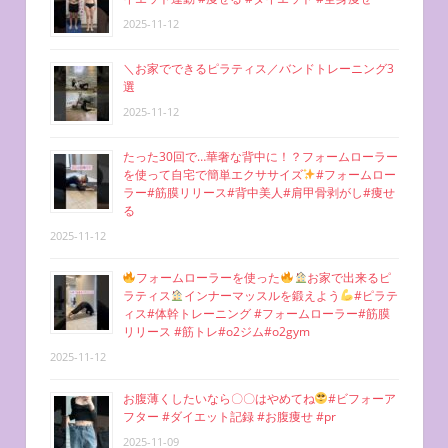
2025-11-12
＼お家でできるピラティス／バンドトレーニング3
選
2025-11-12
たった30回で…華奢な背中に！？フォームローラー
を使って自宅で簡単エクササイズ
#フォームロー
ラー#筋膜リリース#背中美人#肩甲骨剥がし#痩せ
る
2025-11-12
フォームローラーを使った
お家で出来るピ
ラティス
インナーマッスルを鍛えよう
#ピラテ
ィス#体幹トレーニング #フォームローラー#筋膜
リリース #筋トレ#o2ジム#o2gym
2025-11-12
お腹薄くしたいなら〇〇はやめてね
#ビフォーア
フター #ダイエット記録 #お腹痩せ #pr
2025-11-09