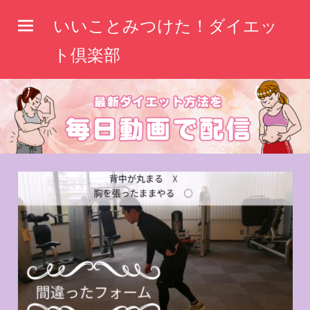
コ
いいことみつけた！ダイエッ
ン
テ
ト倶楽部
ン
ツ
へ
ス
キ
ッ
プ