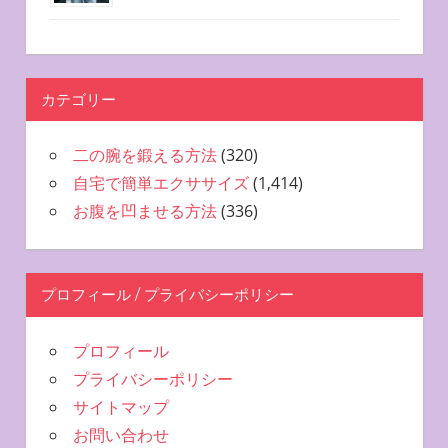
カテゴリー
二の腕を鍛える方法
(320)
自宅で簡単エクササイズ
(1,414)
お腹を凹ませる方法
(336)
プロフィール / プライバシーポリシー
プロフィール
プライバシーポリシー
サイトマップ
お問い合わせ