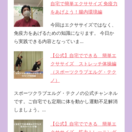
自宅で簡単エクササイズ 免疫力
をあげよう！腸内環境編
今回はエクササイズではなく、
免疫力をあげるための知識になります。 今日か
ら実践できる内容となっていま…
【公式】自宅でできる 簡単エ
クササイズ ストレッチ体操編
（スポーツクラブエルグ・テク
ノ）
スポーツクラブエルグ・テクノの公式チャンネル
です。ご自宅でも定期に体を動かし運動不足解消
しましょう。…
【公式】自宅でできる 簡単エ