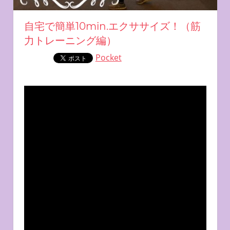
自宅で簡単10min.エクササイズ！（筋
力トレーニング編）
Pocket