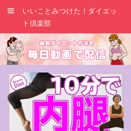
コ
いいことみつけた！ダイエッ
ン
テ
ト倶楽部
ン
ツ
へ
ス
キ
ッ
プ