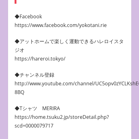
◆Facebook
https://www.facebook.com/yokotani.rie
◆アットホームで楽しく運動できるハレロイスタ
ジオ
https://hareroi.tokyo/
◆チャンネル登録
http://www.youtube.com/channel/UC5opv0zYCLKshE
8BQ
◆Tシャツ MERIRA
https://home.tsuku2.jp/storeDetail.php?
scd=0000079717