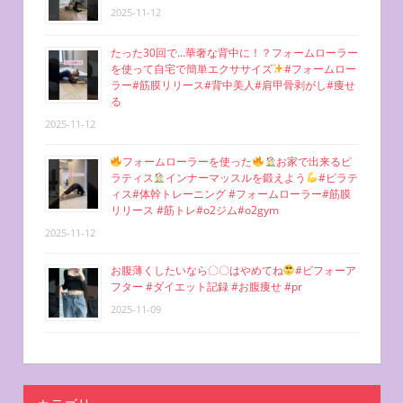
2025-11-12
たった30回で…華奢な背中に！？フォームローラー
を使って自宅で簡単エクササイズ
#フォームロー
ラー#筋膜リリース#背中美人#肩甲骨剥がし#痩せ
る
2025-11-12
フォームローラーを使った
お家で出来るピ
ラティス
インナーマッスルを鍛えよう
#ピラテ
ィス#体幹トレーニング #フォームローラー#筋膜
リリース #筋トレ#o2ジム#o2gym
2025-11-12
お腹薄くしたいなら〇〇はやめてね
#ビフォーア
フター #ダイエット記録 #お腹痩せ #pr
2025-11-09