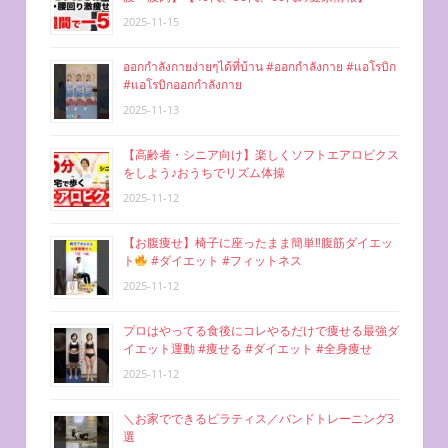
2025-11-15
ออกกำลังกายง่ายๆได้ที่บ้าน #ออกกำลังกาย #แอโรบิก
#แอโรบิกออกกำลังกาย
2025-11-13
【高齢者・シニア向け】楽しくソフトエアロビクス
をしよう♪おうちでリズム体操
2025-11-12
【お腹痩せ】椅子に座ったまま簡単‼︎腹筋ダイエッ
ト
#ダイエット #フィットネス
2025-11-12
プロはやってる食後にコレやるだけで痩せる最強ダ
イエット運動 #痩せる #ダイエット #全身痩せ
2025-11-12
＼お家でできるピラティス／バンドトレーニング3
選