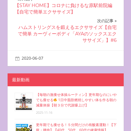
投
【STAY HOME】コロナに負けるな原駅前院編
稿
【自宅で簡単エクササイズ】
ナ
次の記事
ハムストリングスを鍛えるエクササイズ【自宅
ビ
で簡単 カーヴィーボディ「AYAのソックスエク
ササイズ」】#6
ゲ
ー
2020-06-07
miyu
自宅で簡単エクササイズ
シ
ョ
最新動画
ン
【毎朝の激痩せ体操ルーティン】更年期なのにいや
でも痩せる
1日中脂肪燃焼しやすい体を作る朝の
減量体操【朝３分で代謝爆上げ】
2025-11-16
更年期でも痩せる！５分間だけの有酸素運動！【下
腹・腰肉】【40代、50代、60代の健康情報】