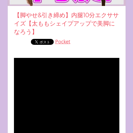
【脚やせ&引き締め】内腿10分エクササ
イズ【太ももシェイプアップで美脚に
なろう】
Pocket