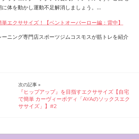
期に体を動かし運動不足解消しましょう。…
簡単エクササイズ！【ベントオーバーロー編：背中】
レーニング専門店スポーツジムコスモスが筋トレを紹介
。
次の記事
『ヒップアップ』を目指すエクササイズ【自宅
で簡単 カーヴィーボディ「AYAのソックスエク
ササイズ」】#2