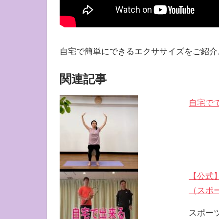
自宅で簡単にできるエクササイズをご紹介
関連記事
自宅で
【公式
（スポ
スポー