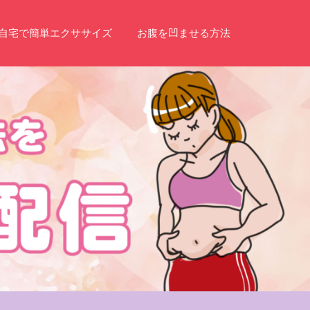
自宅で簡単エクササイズ
お腹を凹ませる方法