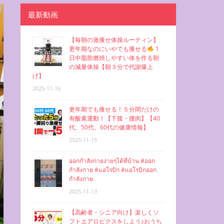
最新動画
【毎朝の激痩せ体操ルーティン】
更年期なのにいやでも痩せる
1
日中脂肪燃焼しやすい体を作る朝
の減量体操【朝３分で代謝爆上
げ】
2025-11-16
更年期でも痩せる！５分間だけの
有酸素運動！【下腹・腰肉】【40
代、50代、60代の健康情報】
2025-11-15
ออกกำลังกายง่ายๆได้ที่บ้าน #ออก
กำลังกาย #แอโรบิก #แอโรบิกออก
กำลังกาย
2025-11-13
【高齢者・シニア向け】楽しくソ
フトエアロビクスをしよう♪おうち