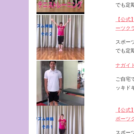
でも定
【公式
ーツク
スポー
でも定
ナガイ
ご自宅
ッキド
【公式
ポーツ
スポー