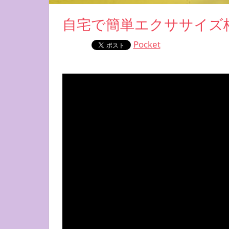
自宅で簡単エクササイズ
Pocket