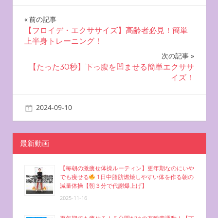
投
前の記事
【フロイデ・エクササイズ】高齢者必見！簡単
稿
上半身トレーニング！
ナ
次の記事
【たった30秒】下っ腹を凹ませる簡単エクササ
ビ
イズ！
ゲ
2024-09-10
miyu
自宅で簡単エクササイズ
ー
シ
最新動画
ョ
【毎朝の激痩せ体操ルーティン】更年期なのにいや
ン
でも痩せる
1日中脂肪燃焼しやすい体を作る朝の
減量体操【朝３分で代謝爆上げ】
2025-11-16