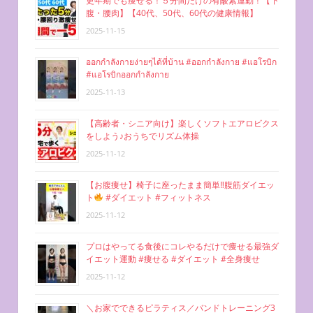
更年期でも痩せる！５分間だけの有酸素運動！【下
腹・腰肉】【40代、50代、60代の健康情報】
2025-11-15
ออกกำลังกายง่ายๆได้ที่บ้าน #ออกกำลังกาย #แอโรบิก
#แอโรบิกออกกำลังกาย
2025-11-13
【高齢者・シニア向け】楽しくソフトエアロビクス
をしよう♪おうちでリズム体操
2025-11-12
【お腹痩せ】椅子に座ったまま簡単‼︎腹筋ダイエッ
ト
#ダイエット #フィットネス
2025-11-12
プロはやってる食後にコレやるだけで痩せる最強ダ
イエット運動 #痩せる #ダイエット #全身痩せ
2025-11-12
＼お家でできるピラティス／バンドトレーニング3