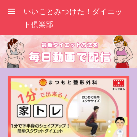
コ
いいことみつけた！ダイエッ
ン
テ
ト倶楽部
ン
ツ
へ
ス
キ
ッ
プ