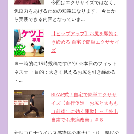
今回はエクササイズではなく、
免疫力をあげるための知識になります。 今日か
ら実践できる内容となっていま…
【ヒップアップ】お尻を即効引
き締める 自宅で簡単エクササイ
ズ
※一時的に19時投稿です(^^)/ ☆本日のフィット
ネス☆ ・目的：大きく見えるお尻を引き締める
・…
RIZAP式！自宅で簡単エクササ
イズ【血行促進！お尻と太もも
（前後）に効く運動】～「外出
自粛でも未病改善」＃８
新型コロナウイルス感染症の拡大により、県民の