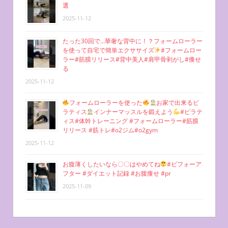
選
2025-11-12
たった30回で…華奢な背中に！？フォームローラー
を使って自宅で簡単エクササイズ
#フォームロー
ラー#筋膜リリース#背中美人#肩甲骨剥がし#痩せ
る
2025-11-12
フォームローラーを使った
お家で出来るピ
ラティス
インナーマッスルを鍛えよう
#ピラテ
ィス#体幹トレーニング #フォームローラー#筋膜
リリース #筋トレ#o2ジム#o2gym
2025-11-12
お腹薄くしたいなら〇〇はやめてね
#ビフォーア
フター #ダイエット記録 #お腹痩せ #pr
2025-11-09