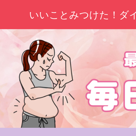
コ
いいことみつけた！ダ
ン
テ
ン
ツ
へ
ス
キ
ッ
プ