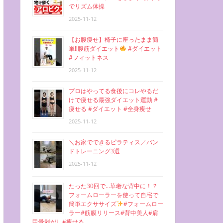
でリズム体操
2025-11-12
【お腹痩せ】椅子に座ったまま簡
単‼︎腹筋ダイエット
#ダイエット
#フィットネス
2025-11-12
プロはやってる食後にコレやるだ
けで痩せる最強ダイエット運動 #
痩せる #ダイエット #全身痩せ
2025-11-12
＼お家でできるピラティス／バン
ドトレーニング3選
2025-11-12
たった30回で…華奢な背中に！？
フォームローラーを使って自宅で
簡単エクササイズ
#フォームロー
ラー#筋膜リリース#背中美人#肩
甲骨剥がし#痩せる