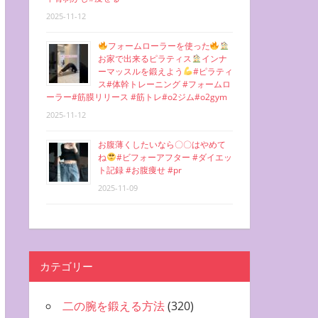
2025-11-12
フォームローラーを使った
お家で出来るピラティス
インナ
ーマッスルを鍛えよう
#ピラティ
ス#体幹トレーニング #フォームロ
ーラー#筋膜リリース #筋トレ#o2ジム#o2gym
2025-11-12
お腹薄くしたいなら〇〇はやめて
ね
#ビフォーアフター #ダイエッ
ト記録 #お腹痩せ #pr
2025-11-09
カテゴリー
二の腕を鍛える方法
(320)