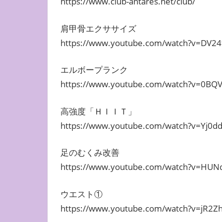
https://www.club-antares.net/club/
肩甲骨エクササイズ
https://www.youtube.com/watch?v=DV24
エルボープランク
https://www.youtube.com/watch?v=0BQ
高強度「ＨＩＩＴ」
https://www.youtube.com/watch?v=Yj0d
足のむくみ改善
https://www.youtube.com/watch?v=HUN
ウエスト①
https://www.youtube.com/watch?v=jR2Z