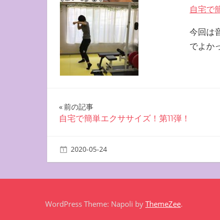
自宅で
今回は
でよか
投
前の記事
自宅で簡単エクササイズ！第11弾！
稿
ナ
2020-05-24
miyu
自宅で簡単エクササイズ
ビ
ゲ
ー
WordPress Theme: Napoli by
ThemeZee
.