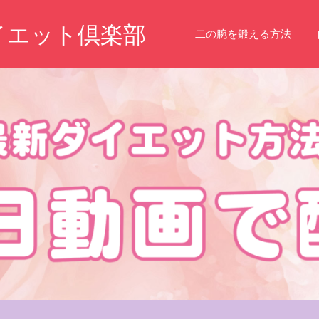
イエット倶楽部
二の腕を鍛える方法