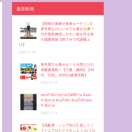
最新動画
【毎朝の激痩せ体操ルーティン】
更年期なのにいやでも痩せる
1
日中脂肪燃焼しやすい体を作る朝
の減量体操【朝３分で代謝爆上
げ】
2025-11-16
更年期でも痩せる！５分間だけの
有酸素運動！【下腹・腰肉】【40
代、50代、60代の健康情報】
2025-11-15
ออกกำลังกายง่ายๆได้ที่บ้าน #ออก
กำลังกาย #แอโรบิก #แอโรบิกออก
กำลังกาย
2025-11-13
【高齢者・シニア向け】楽しくソ
フトエアロビクスをしよう♪おうち