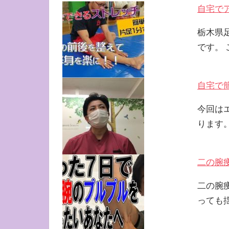
自宅で
栃木県
です。
自宅で
今回は
ります
二の腕
二の腕痩
っても揺