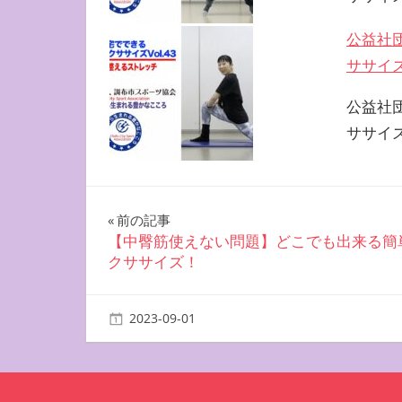
公益社
ササイズ 
公益社
ササイズ
投
前の記事
【中臀筋使えない問題】どこでも出来る簡
稿
クササイズ！
ナ
2023-09-01
miyu
自宅で簡単エクササイズ
ビ
ゲ
ー