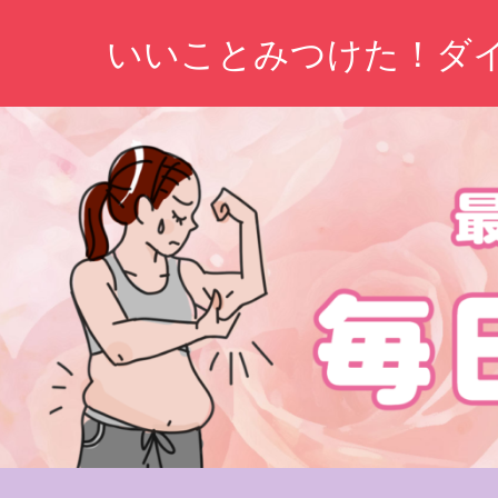
コ
いいことみつけた！ダ
ン
テ
ン
ツ
へ
ス
キ
ッ
プ