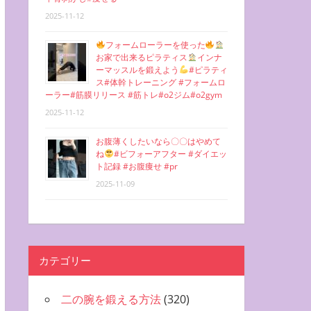
2025-11-12
フォームローラーを使った
お家で出来るピラティス
インナ
ーマッスルを鍛えよう
#ピラティ
ス#体幹トレーニング #フォームロ
ーラー#筋膜リリース #筋トレ#o2ジム#o2gym
2025-11-12
お腹薄くしたいなら〇〇はやめて
ね
#ビフォーアフター #ダイエッ
ト記録 #お腹痩せ #pr
2025-11-09
カテゴリー
二の腕を鍛える方法
(320)