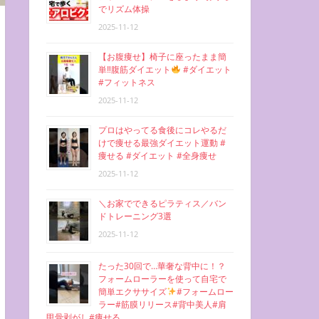
でリズム体操
2025-11-12
【お腹痩せ】椅子に座ったまま簡
単‼︎腹筋ダイエット
#ダイエット
#フィットネス
2025-11-12
プロはやってる食後にコレやるだ
けで痩せる最強ダイエット運動 #
痩せる #ダイエット #全身痩せ
2025-11-12
＼お家でできるピラティス／バン
ドトレーニング3選
2025-11-12
たった30回で…華奢な背中に！？
フォームローラーを使って自宅で
簡単エクササイズ
#フォームロー
ラー#筋膜リリース#背中美人#肩
甲骨剥がし#痩せる