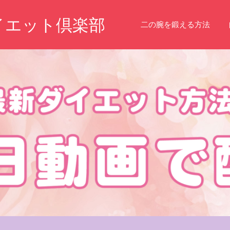
イエット倶楽部
二の腕を鍛える方法