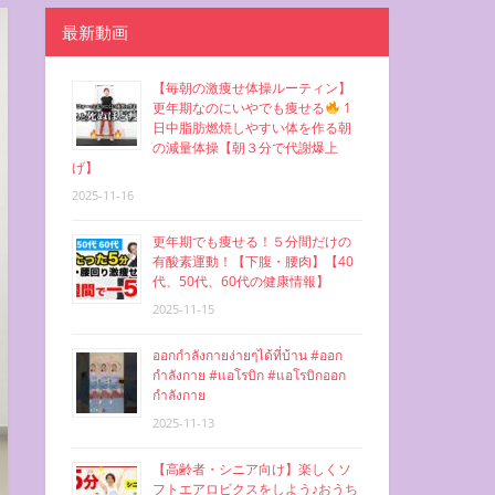
最新動画
【毎朝の激痩せ体操ルーティン】
更年期なのにいやでも痩せる
1
日中脂肪燃焼しやすい体を作る朝
の減量体操【朝３分で代謝爆上
げ】
2025-11-16
更年期でも痩せる！５分間だけの
有酸素運動！【下腹・腰肉】【40
代、50代、60代の健康情報】
2025-11-15
ออกกำลังกายง่ายๆได้ที่บ้าน #ออก
กำลังกาย #แอโรบิก #แอโรบิกออก
กำลังกาย
2025-11-13
【高齢者・シニア向け】楽しくソ
フトエアロビクスをしよう♪おうち