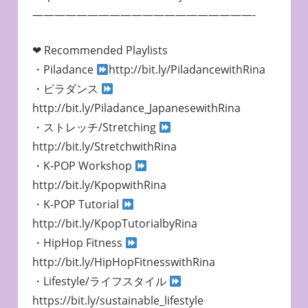
————————————————————-
❤︎ Recommended Playlists
・Piladance
http://bit.ly/PiladancewithRina
・ピラダンス
http://bit.ly/Piladance_JapanesewithRina
・ストレッチ/Stretching
http://bit.ly/StretchwithRina
・K-POP Workshop
http://bit.ly/KpopwithRina
・K-POP Tutorial
http://bit.ly/KpopTutorialbyRina
・HipHop Fitness
http://bit.ly/HipHopFitnesswithRina
・Lifestyle/ライフスタイル
https://bit.ly/sustainable_lifestyle