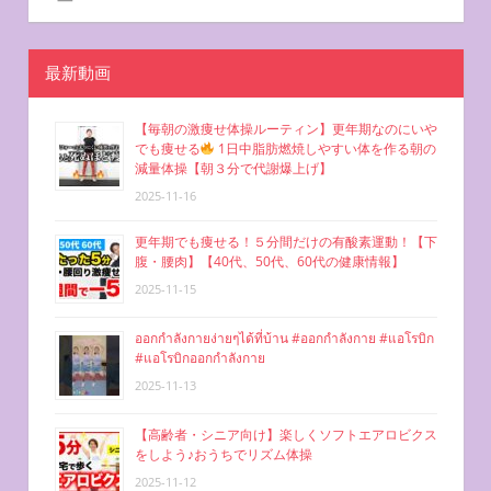
シ
ョ
最新動画
ン
【毎朝の激痩せ体操ルーティン】更年期なのにいや
でも痩せる
1日中脂肪燃焼しやすい体を作る朝の
減量体操【朝３分で代謝爆上げ】
2025-11-16
更年期でも痩せる！５分間だけの有酸素運動！【下
腹・腰肉】【40代、50代、60代の健康情報】
2025-11-15
ออกกำลังกายง่ายๆได้ที่บ้าน #ออกกำลังกาย #แอโรบิก
#แอโรบิกออกกำลังกาย
2025-11-13
【高齢者・シニア向け】楽しくソフトエアロビクス
をしよう♪おうちでリズム体操
2025-11-12