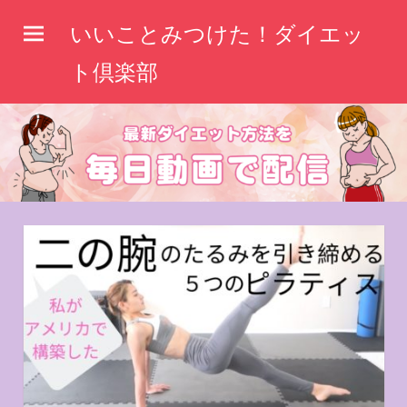
コ
いいことみつけた！ダイエッ
ン
テ
ト倶楽部
ン
ツ
へ
ス
キ
ッ
プ