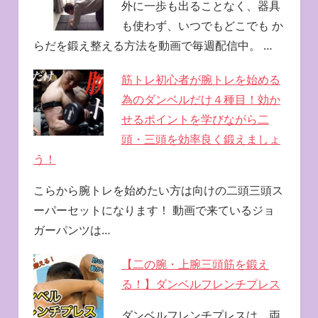
外に一歩も出ることなく、器具
も使わず、いつでもどこでも か
らだを鍛え整える方法を動画で毎週配信中。 …
筋トレ初心者が腕トレを始める
為のダンベルだけ４種目！効か
せるポイントを学びながら二
頭・三頭を効率良く鍛えましょ
う！
こらから腕トレを始めたい方は向けの二頭三頭ス
ーパーセットになります！ 動画で来ているジョ
ガーパンツは…
【二の腕・上腕三頭筋を鍛え
る！】ダンベルフレンチプレス
ダンベルフレンチプレスは、両