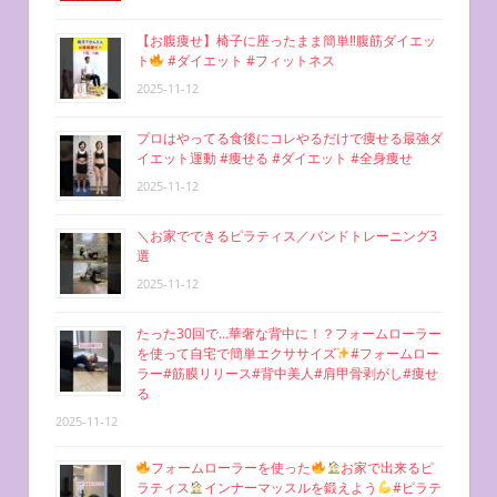
【お腹痩せ】椅子に座ったまま簡単‼︎腹筋ダイエッ
ト
#ダイエット #フィットネス
2025-11-12
プロはやってる食後にコレやるだけで痩せる最強ダ
イエット運動 #痩せる #ダイエット #全身痩せ
2025-11-12
＼お家でできるピラティス／バンドトレーニング3
選
2025-11-12
たった30回で…華奢な背中に！？フォームローラー
を使って自宅で簡単エクササイズ
#フォームロー
ラー#筋膜リリース#背中美人#肩甲骨剥がし#痩せ
る
2025-11-12
フォームローラーを使った
お家で出来るピ
ラティス
インナーマッスルを鍛えよう
#ピラテ