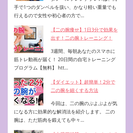
手で1つのダンベルを扱い、かなり軽い重量でも
行えるので女性や初心者の方で…
【二の腕痩せ】1日3分で効果を
出す！二の腕トレーニング！
3週間、毎朝あなたのスマホに
筋トレ動画が届く！ 20日間の自宅トレーニング
プログラム【無料】 htt…
【ダイエット】超簡単！2分で
二の腕を細くする方法
今回は、二の腕のぷよぷよが気
になる方に効果的な解消法を紹介します。 二の
腕は、ただ筋肉を鍛えても中々…