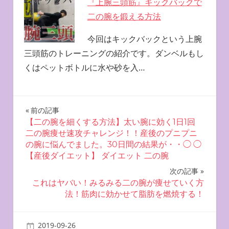
『上腕三頭筋』キックバックで
二の腕を鍛える方法
今回はキックバックという上腕
三頭筋のトレーニングの紹介です。ダンベルもし
くはペットボトルに水や砂を入…
投
前の記事
【二の腕を細くする方法】太い腕に効く1日1回
稿
二の腕痩せ速攻チャレンジ！！産後のプニプニ
の腕に悩んでました。30日間の結果が・・◯ ◯
ナ
【産後ダイエット】 ダイエット 二の腕
ビ
次の記事
これはヤバい！みるみる二の腕が痩せていく方
ゲ
法！筋肉に効かせて脂肪を燃焼する！
ー
2019-09-26
miyu
二の腕を鍛える方法