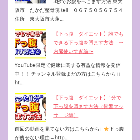
3秒でお腹をへこます方法 東大
阪市 たかだ整骨院 tell ０６７５０５６７５４
住所 東大阪市大蓮…
【下っ腹 ダイエット】誰でも
できる下っ腹を凹ます方法 〜
内臓使いすぎ編〜
YouTube限定で健康に関する有益な情報を発信
中！！ チャンネル登録まだの方はこちらから↓↓
ht…
【下っ腹 ダイエット】1分で
下っ腹を凹ます方法（骨盤マッ
サージ編）
前回の動画を見てない方はこちらから↓
下っ腹
が痩せない理由→http…