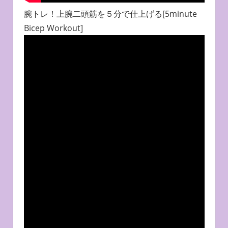
腕トレ！上腕二頭筋を５分で仕上げる[5minute
Bicep Workout]