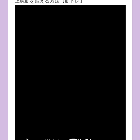
上腕筋を鍛える方法【筋トレ】