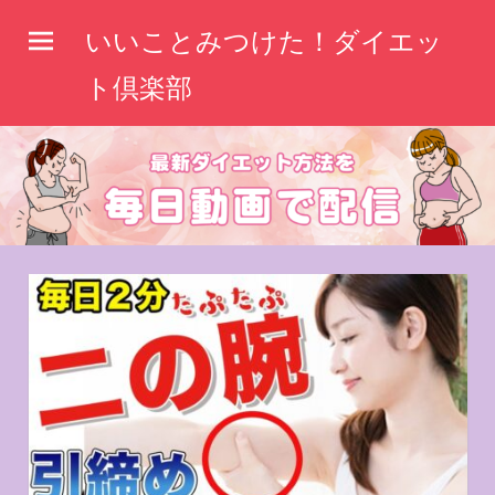
コ
いいことみつけた！ダイエッ
ン
テ
ト倶楽部
ン
ツ
へ
ス
キ
ッ
プ