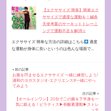
【エクササイズ 簡単】簡単エク
ササイズで適度な運動を！鍼灸
天使考案のサーキットトレーニ
ングで運動不足を解消☆
エクササイズ 簡単な方法の詳細はこちら
適度
な運動が身体に良いというのは色んな場面で…
投
前の記事
お腹を凹ませるエクササイズ 一緒に練習しよう/
稿
浦和のヨガスタジオ-エクリエンス#一緒にやっ
てみよう
ナ
次の記事
ビ
【オールインワン】20分で二の腕＆下半身を一
気に鍛える！ピラティス▶︎有酸素運動▶︎ストレ
ゲ
ッチ