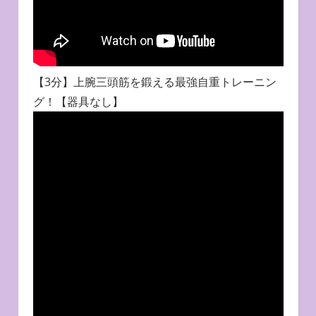
【3分】上腕三頭筋を鍛える最強自重トレーニン
グ！【器具なし】