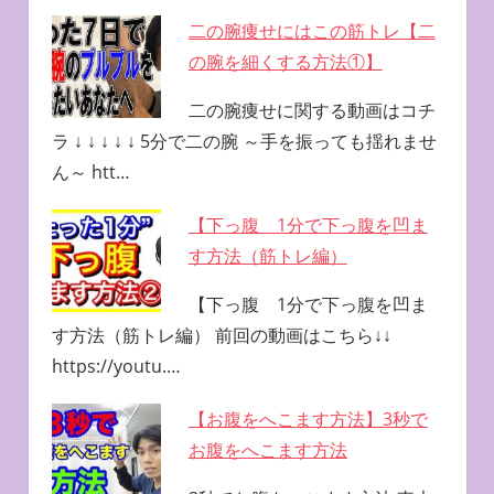
二の腕痩せにはこの筋トレ【二
の腕を細くする方法①】
二の腕痩せに関する動画はコチ
ラ ↓ ↓ ↓ ↓ ↓ 5分で二の腕 ～手を振っても揺れませ
ん～ htt…
【下っ腹 1分で下っ腹を凹ま
す方法（筋トレ編）
【下っ腹 1分で下っ腹を凹ま
す方法（筋トレ編） 前回の動画はこちら↓↓
https://youtu.…
【お腹をへこます方法】3秒で
お腹をへこます方法