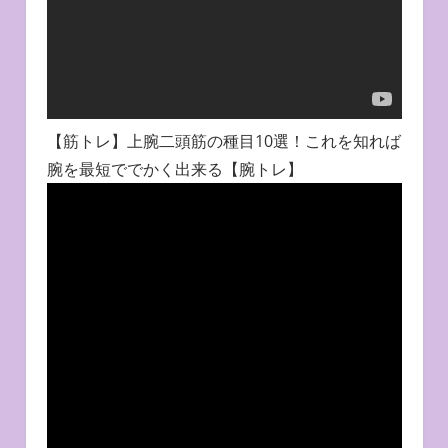
【筋トレ】上腕二頭筋の種目10選！これを知れば
腕を最短ででかく出来る【腕トレ】