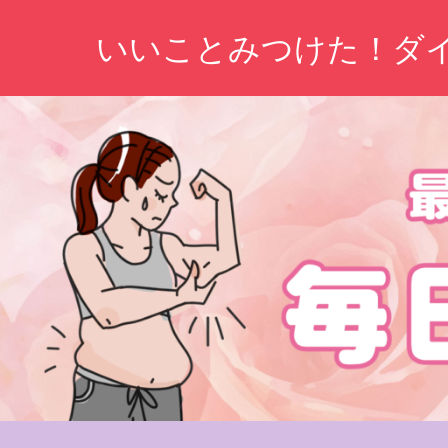
コ
いいことみつけた！ダ
ン
テ
ン
ツ
へ
ス
キ
ッ
プ