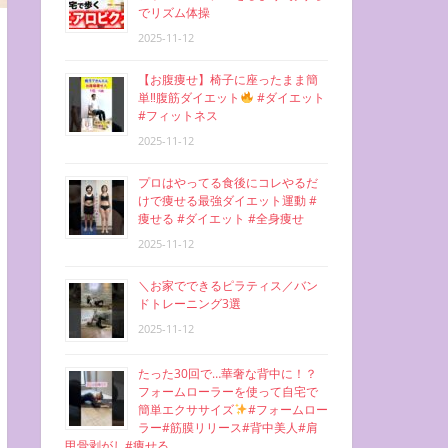
でリズム体操
2025-11-12
【お腹痩せ】椅子に座ったまま簡
単‼︎腹筋ダイエット
#ダイエット
#フィットネス
2025-11-12
プロはやってる食後にコレやるだ
けで痩せる最強ダイエット運動 #
痩せる #ダイエット #全身痩せ
2025-11-12
＼お家でできるピラティス／バン
ドトレーニング3選
2025-11-12
たった30回で…華奢な背中に！？
フォームローラーを使って自宅で
簡単エクササイズ
#フォームロー
ラー#筋膜リリース#背中美人#肩
甲骨剥がし#痩せる