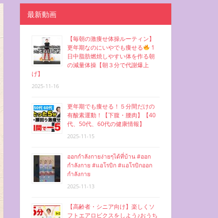
最新動画
【毎朝の激痩せ体操ルーティン】
更年期なのにいやでも痩せる
1
日中脂肪燃焼しやすい体を作る朝
の減量体操【朝３分で代謝爆上
げ】
2025-11-16
更年期でも痩せる！５分間だけの
有酸素運動！【下腹・腰肉】【40
代、50代、60代の健康情報】
2025-11-15
ออกกำลังกายง่ายๆได้ที่บ้าน #ออก
กำลังกาย #แอโรบิก #แอโรบิกออก
กำลังกาย
2025-11-13
【高齢者・シニア向け】楽しくソ
フトエアロビクスをしよう♪おうち