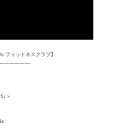
ル フィットネスクラブ】
——————-
S↓＞
da