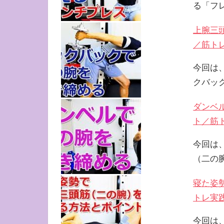
る「フ
上腕三
／筋ト
今回は
クバッ
ダンベ
ト／筋
今回は
（二の
寝た姿
トレ実
今回は