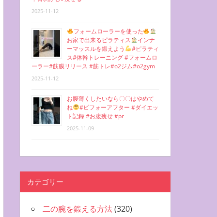
2025-11-12
フォームローラーを使った
お家で出来るピラティス
インナ
ーマッスルを鍛えよう
#ピラティ
ス#体幹トレーニング #フォームロ
ーラー#筋膜リリース #筋トレ#o2ジム#o2gym
2025-11-12
お腹薄くしたいなら〇〇はやめて
ね
#ビフォーアフター #ダイエッ
ト記録 #お腹痩せ #pr
2025-11-09
カテゴリー
二の腕を鍛える方法
(320)