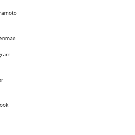
waramoto
kuenmae
ram
r
ok