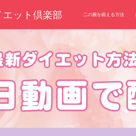
イエット倶楽部
二の腕を鍛える方法