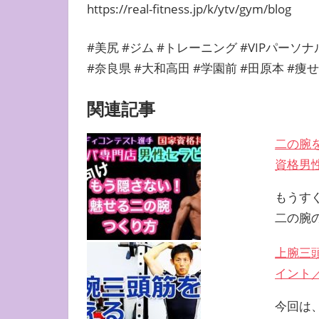
https://real-fitness.jp/k/ytv/gym/blog
#美尻 #ジム #トレーニング #VIPパーソ
#奈良県 #大和高田 #学園前 #田原本 #
関連記事
二の腕
資格男
もうす
二の腕
上腕三
イント
今回は