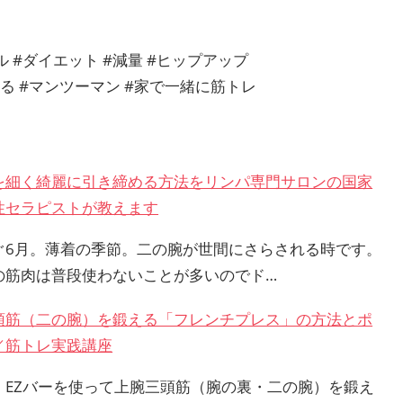
ナル #ダイエット #減量 #ヒップアップ
痩せる #マンツーマン #家で一緒に筋トレ
を細く綺麗に引き締める方法をリンパ専門サロンの国家
性セラピストが教えます
ぐ6月。薄着の季節。二の腕が世間にさらされる時です。
の筋肉は普段使わないことが多いのでド…
頭筋（二の腕）を鍛える「フレンチプレス」の方法とポ
／筋トレ実践講座
、EZバーを使って上腕三頭筋（腕の裏・二の腕）を鍛え