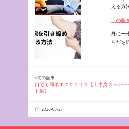
える方
二の腕
外に一
らだを
投
前の記事
自宅で簡単エクササイズ【上半身スーパー
稿
ト編】
ナ
2020-05-27
miyu
二の腕を鍛える方法
ビ
ゲ