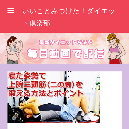
コ
いいことみつけた！ダイエッ
ン
テ
ト倶楽部
ン
ツ
へ
ス
キ
ッ
プ