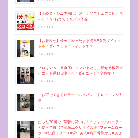
【高齢者・シニア向け】楽しくソフトエアロビクス
をしよう♪おうちでリズム体操
2025-11-12
【お腹痩せ】椅子に座ったまま簡単‼︎腹筋ダイエッ
ト
#ダイエット #フィットネス
2025-11-12
プロはやってる食後にコレやるだけで痩せる最強ダ
イエット運動 #痩せる #ダイエット #全身痩せ
2025-11-12
＼お家でできるピラティス／バンドトレーニング3
選
2025-11-12
たった30回で…華奢な背中に！？フォームローラー
を使って自宅で簡単エクササイズ
#フォームロー
ラー#筋膜リリース#背中美人#肩甲骨剥がし#痩せ