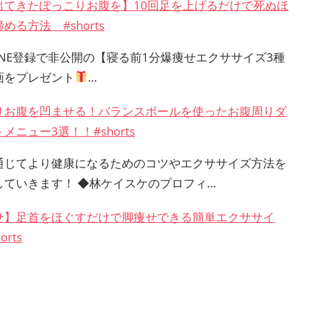
出てきたぽっこりお腹を】10回足を上げるだけで死ぬほ
める方法 #shorts
INE登録で非公開の【寝る前1分爆痩せエクササイズ3種
画をプレゼント
…
りお腹を凹ませる！バランスボールを使ったお腹周りダ
メニュー3選！！#shorts
通じてより健康になるためのコツやエクササイズ方法を
していきます！ ◆林ケイスケのプロフィ…
せ】足首をほぐすだけで脚痩せできる簡単エクササイ
orts