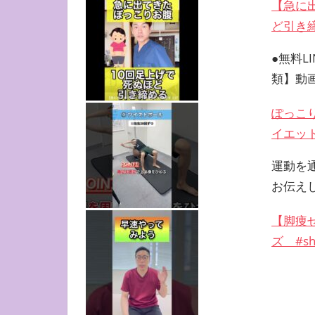
【急に
ど引き締
●無料L
類】動
ぽっこ
イエット
運動を
お伝え
【脚痩
ズ #sh