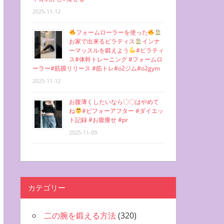
2025-11-12
フォームローラーを使った
お家で出来るピラティス
インナ
ーマッスルを鍛えよう
#ピラティ
ス#体幹トレーニング #フォームロ
ーラー#筋膜リリース #筋トレ#o2ジム#o2gym
2025-11-12
お腹薄くしたいなら〇〇はやめて
ね
#ビフォーアフター #ダイエッ
ト記録 #お腹痩せ #pr
2025-11-09
カテゴリー
二の腕を鍛える方法
(320)