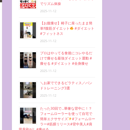
でリズム体操
2025-11-12
【お腹痩せ】椅子に座ったまま簡
単‼︎腹筋ダイエット
#ダイエット
#フィットネス
2025-11-12
プロはやってる食後にコレやるだ
けで痩せる最強ダイエット運動 #
痩せる #ダイエット #全身痩せ
2025-11-12
＼お家でできるピラティス／バン
ドトレーニング3選
2025-11-12
たった30回で…華奢な背中に！？
フォームローラーを使って自宅で
簡単エクササイズ
#フォームロー
ラー#筋膜リリース#背中美人#肩
甲骨剥がし#痩せる