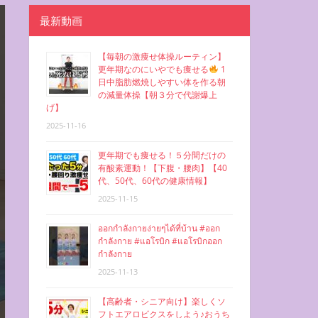
最新動画
【毎朝の激痩せ体操ルーティン】
更年期なのにいやでも痩せる
1
日中脂肪燃焼しやすい体を作る朝
の減量体操【朝３分で代謝爆上
げ】
2025-11-16
更年期でも痩せる！５分間だけの
有酸素運動！【下腹・腰肉】【40
代、50代、60代の健康情報】
2025-11-15
ออกกำลังกายง่ายๆได้ที่บ้าน #ออก
กำลังกาย #แอโรบิก #แอโรบิกออก
กำลังกาย
2025-11-13
【高齢者・シニア向け】楽しくソ
フトエアロビクスをしよう♪おうち