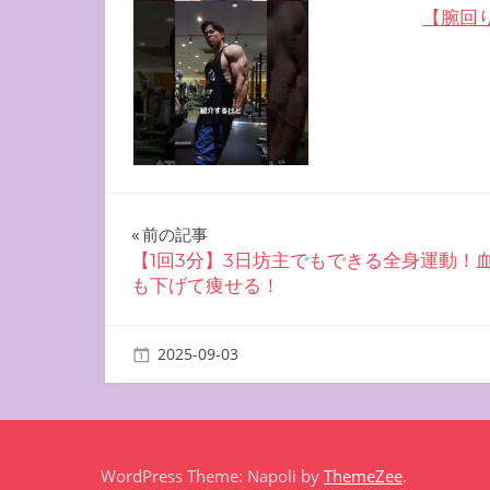
【腕回り
投
前の記事
【1回3分】3日坊主でもできる全身運動！
稿
も下げて痩せる！
ナ
2025-09-03
miyu
お腹を凹ませる方法
ビ
ゲ
ー
WordPress Theme: Napoli by
ThemeZee
.