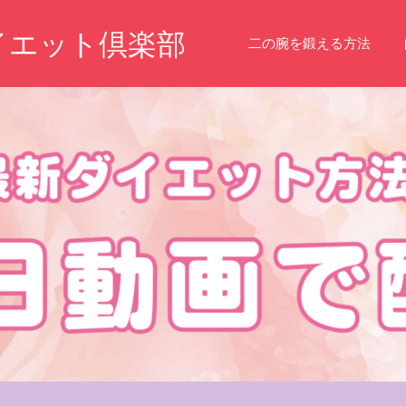
イエット倶楽部
二の腕を鍛える方法