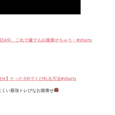
日4分。これで嫌でもお腹痩せちゃう‥#shorts
せ】たった3分でくびれる方法#shorts
にくい最強トレぴなお腹痩せ