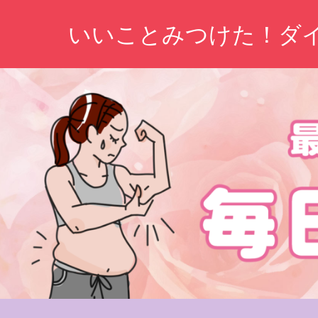
コ
いいことみつけた！ダ
ン
テ
ン
ツ
へ
ス
キ
ッ
プ