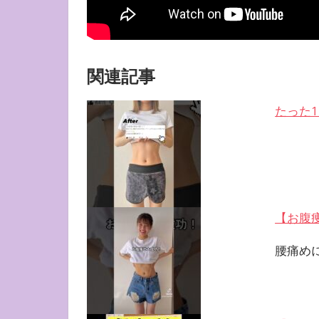
関連記事
たった1
【お腹痩
腰痛め