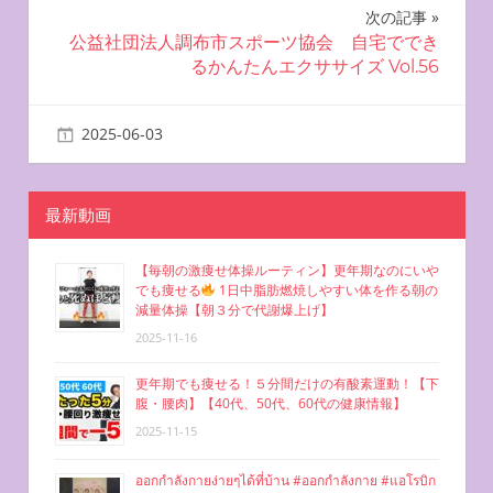
ナ
次の記事
ビ
公益社団法人調布市スポーツ協会 自宅ででき
るかんたんエクササイズ Vol.56
ゲ
ー
2025-06-03
miyu
お腹を凹ませる方法
シ
ョ
最新動画
ン
【毎朝の激痩せ体操ルーティン】更年期なのにいや
でも痩せる
1日中脂肪燃焼しやすい体を作る朝の
減量体操【朝３分で代謝爆上げ】
2025-11-16
更年期でも痩せる！５分間だけの有酸素運動！【下
腹・腰肉】【40代、50代、60代の健康情報】
2025-11-15
ออกกำลังกายง่ายๆได้ที่บ้าน #ออกกำลังกาย #แอโรบิก