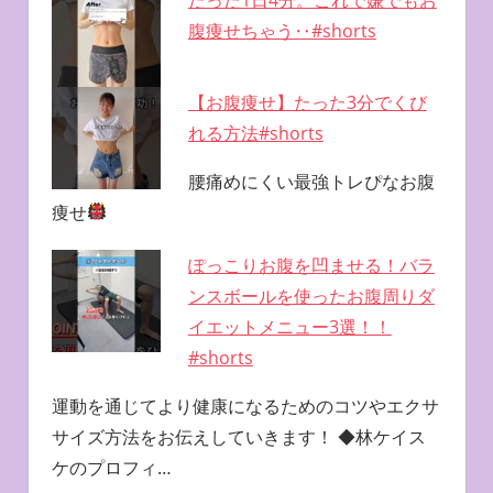
たった1日4分。これで嫌でもお
腹痩せちゃう‥#shorts
【お腹痩せ】たった3分でくび
れる方法#shorts
腰痛めにくい最強トレぴなお腹
痩せ
ぽっこりお腹を凹ませる！バラ
ンスボールを使ったお腹周りダ
イエットメニュー3選！！
#shorts
運動を通じてより健康になるためのコツやエクサ
サイズ方法をお伝えしていきます！ ◆林ケイス
ケのプロフィ…