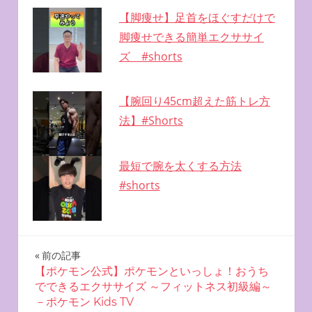
【脚痩せ】足首をほぐすだけで
脚痩せできる簡単エクササイ
ズ #shorts
【腕回り45cm超えた筋トレ方
法】#Shorts
最短で腕を太くする方法
#shorts
投
前の記事
【ポケモン公式】ポケモンといっしょ！おうち
稿
でできるエクササイズ ～フィットネス初級編～
－ポケモン Kids TV