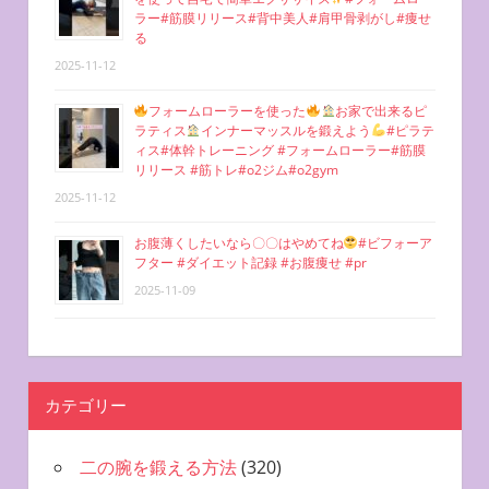
ラー#筋膜リリース#背中美人#肩甲骨剥がし#痩せ
る
2025-11-12
フォームローラーを使った
お家で出来るピ
ラティス
インナーマッスルを鍛えよう
#ピラテ
ィス#体幹トレーニング #フォームローラー#筋膜
リリース #筋トレ#o2ジム#o2gym
2025-11-12
お腹薄くしたいなら〇〇はやめてね
#ビフォーア
フター #ダイエット記録 #お腹痩せ #pr
2025-11-09
カテゴリー
二の腕を鍛える方法
(320)