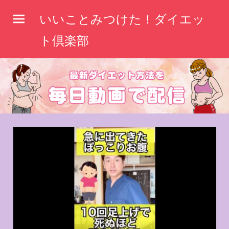
コ
いいことみつけた！ダイエッ
ン
テ
ト倶楽部
ン
ツ
へ
ス
キ
ッ
プ