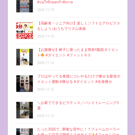
#แอโรบิกออกกำลังกาย
2025-11-13
【高齢者・シニア向け】楽しくソフトエアロビクス
をしよう♪おうちでリズム体操
2025-11-12
【お腹痩せ】椅子に座ったまま簡単‼︎腹筋ダイエッ
ト
#ダイエット #フィットネス
2025-11-12
プロはやってる食後にコレやるだけで痩せる最強ダ
イエット運動 #痩せる #ダイエット #全身痩せ
2025-11-12
＼お家でできるピラティス／バンドトレーニング3
選
2025-11-12
たった30回で…華奢な背中に！？フォームローラー
を使って自宅で簡単エクササイズ
#フォームロー