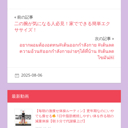
投
前の記事
二の腕が気になる人必見！家でできる簡単エク
稿
ササイズ！
ナ
次の記事
อยากผอมต้องอดทน#เต้นออกกําลังกาย #เต้นลด
ビ
ความอ้วน#ออกกําลังกายง่ายๆได้ที่บ้าน #เต้นลด
ไขมัน￼
ゲ
ー
2025-08-06
miyu
自宅で簡単エクササイズ
シ
ョ
最新動画
ン
【毎朝の激痩せ体操ルーティン】更年期なのにいや
でも痩せる
1日中脂肪燃焼しやすい体を作る朝の
減量体操【朝３分で代謝爆上げ】