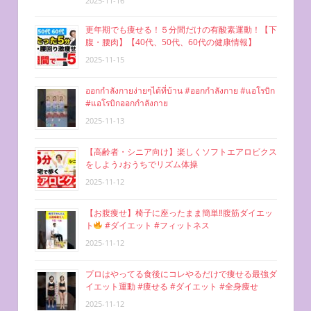
2025-11-16
更年期でも痩せる！５分間だけの有酸素運動！【下
腹・腰肉】【40代、50代、60代の健康情報】
2025-11-15
ออกกำลังกายง่ายๆได้ที่บ้าน #ออกกำลังกาย #แอโรบิก
#แอโรบิกออกกำลังกาย
2025-11-13
【高齢者・シニア向け】楽しくソフトエアロビクス
をしよう♪おうちでリズム体操
2025-11-12
【お腹痩せ】椅子に座ったまま簡単‼︎腹筋ダイエッ
ト
#ダイエット #フィットネス
2025-11-12
プロはやってる食後にコレやるだけで痩せる最強ダ
イエット運動 #痩せる #ダイエット #全身痩せ
2025-11-12