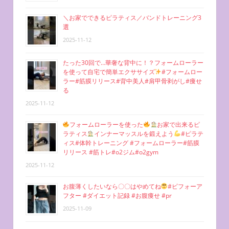
＼お家でできるピラティス／バンドトレーニング3
選
2025-11-12
たった30回で…華奢な背中に！？フォームローラー
を使って自宅で簡単エクササイズ
#フォームロー
ラー#筋膜リリース#背中美人#肩甲骨剥がし#痩せ
る
2025-11-12
フォームローラーを使った
お家で出来るピ
ラティス
インナーマッスルを鍛えよう
#ピラテ
ィス#体幹トレーニング #フォームローラー#筋膜
リリース #筋トレ#o2ジム#o2gym
2025-11-12
お腹薄くしたいなら〇〇はやめてね
#ビフォーア
フター #ダイエット記録 #お腹痩せ #pr
2025-11-09