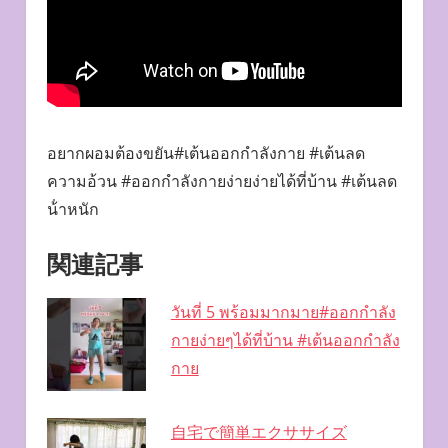
อยากผอมต้องขยัน#เต้นออกกําลังกาย #เต้นลด
ความอ้วน #ออกกำลังกายง่ายง่ายได้ที่บ้าน #เต้นลด
น้ําหนัก
関連記事
วันที่ 5 พร้อมมากมาย#ออกกําลัง
กายง่ายๆได้ที่บ้าน #เต้นออกกําลัง
กาย
自宅で簡単エクササイズ