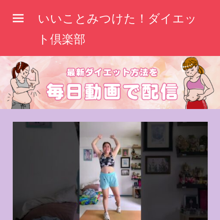
コ
いいことみつけた！ダイエッ
ン
テ
ト倶楽部
ン
ツ
へ
ス
キ
ッ
プ