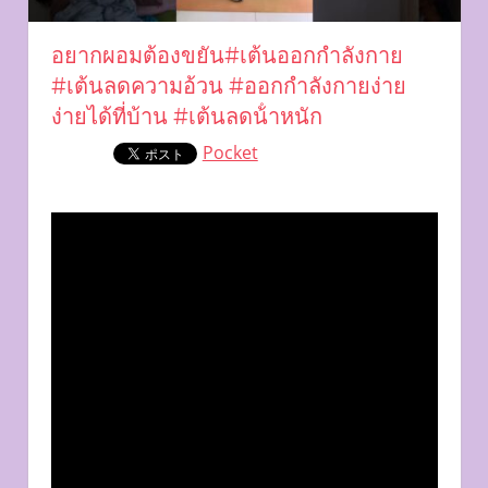
อยากผอมต้องขยัน#เต้นออกกําลังกาย
#เต้นลดความอ้วน #ออกกำลังกายง่าย
ง่ายได้ที่บ้าน #เต้นลดน้ําหนัก
Pocket