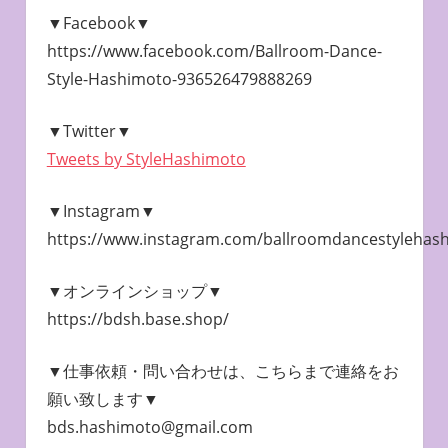
▼Facebook▼
https://www.facebook.com/Ballroom-Dance-
Style-Hashimoto-936526479888269
▼Twitter▼
Tweets by StyleHashimoto
▼Instagram▼
https://www.instagram.com/ballroomdancestylehas
▼オンラインショップ▼
https://bdsh.base.shop/
▼仕事依頼・問い合わせは、こちらまで連絡をお
願い致します▼
bds.hashimoto@gmail.com