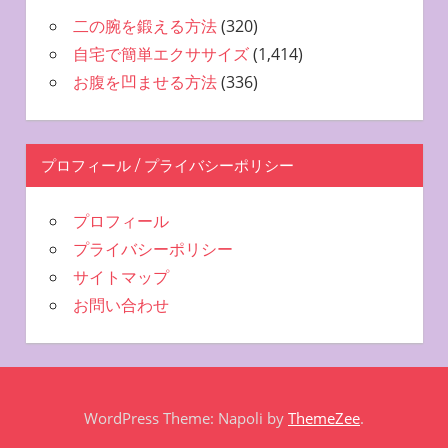
二の腕を鍛える方法
(320)
自宅で簡単エクササイズ
(1,414)
お腹を凹ませる方法
(336)
プロフィール / プライバシーポリシー
プロフィール
プライバシーポリシー
サイトマップ
お問い合わせ
WordPress Theme: Napoli by
ThemeZee
.