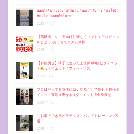
ออกกำลังกายง่ายๆได้ที่บ้าน #ออกกำลังกาย #แอโรบิก
#แอโรบิกออกกำลังกาย
2025-11-13
【高齢者・シニア向け】楽しくソフトエアロビクス
をしよう♪おうちでリズム体操
2025-11-12
【お腹痩せ】椅子に座ったまま簡単‼︎腹筋ダイエッ
ト
#ダイエット #フィットネス
2025-11-12
プロはやってる食後にコレやるだけで痩せる最強ダ
イエット運動 #痩せる #ダイエット #全身痩せ
2025-11-12
＼お家でできるピラティス／バンドトレーニング3
選
2025-11-12