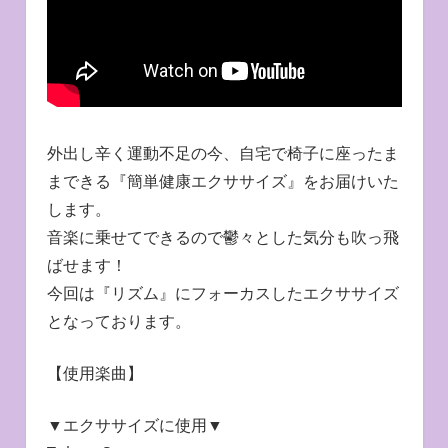
外出し辛く運動不足の今、自宅で椅子に座ったま
まできる『簡単健康エクササイズ』をお届けいた
します。
音楽に乗せてできるので鬱々とした気分も吹っ飛
ばせます！
今回は『リズム』にフォーカスしたエクササイズ
となっております。
【使用楽曲】
▼エクササイズに使用▼