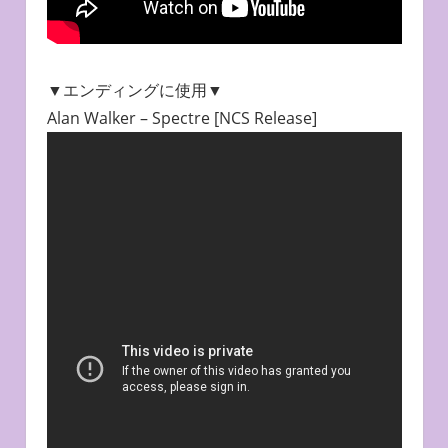
▼エンディングに使用▼
Alan Walker – Spectre [NCS Release]