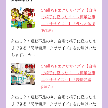
Shall We エクササイズ？【自宅
で椅子に座ったまま～簡単健康
エクササイズ～】『ラジオ体操
第1編』
外出し辛く運動不足の今、自宅で椅子に座ったま
まできる『簡単健康エクササイズ』をお届けいた
します。 今…
Shall We エクササイズ？【自宅
で椅子に座ったまま～簡単健康
エクササイズ～】『表情筋編
part1』
外出し辛く運動不足の今、自宅で椅子に座ったま
まできる『簡単健康エクササイズ』をお届けいた