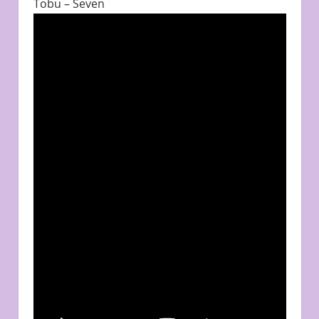
Tobu – Seven