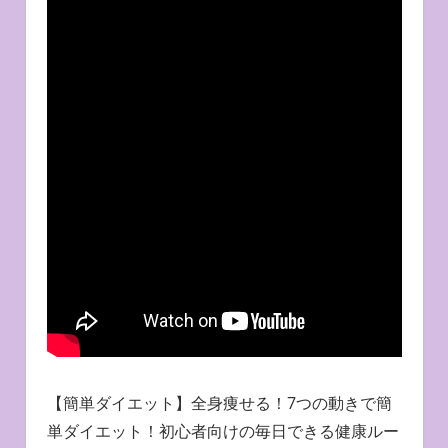
【簡単ダイエット】全身痩せる！7つの動きで簡
単ダイエット！初心者向けの毎日できる健康ルー