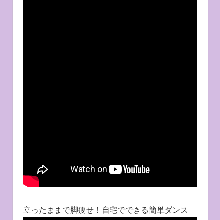
立ったままで脚痩せ！自宅でできる簡単ダンス