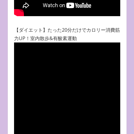
【ダイエット】たった20分だけでカロリー消費筋
力UP！室内散歩&有酸素運動