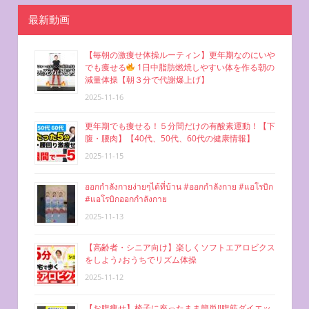
ョ
最新動画
ン
【毎朝の激痩せ体操ルーティン】更年期なのにいや
でも痩せる
1日中脂肪燃焼しやすい体を作る朝の
減量体操【朝３分で代謝爆上げ】
2025-11-16
更年期でも痩せる！５分間だけの有酸素運動！【下
腹・腰肉】【40代、50代、60代の健康情報】
2025-11-15
ออกกำลังกายง่ายๆได้ที่บ้าน #ออกกำลังกาย #แอโรบิก
#แอโรบิกออกกำลังกาย
2025-11-13
【高齢者・シニア向け】楽しくソフトエアロビクス
をしよう♪おうちでリズム体操
2025-11-12
【お腹痩せ】椅子に座ったまま簡単‼︎腹筋ダイエッ