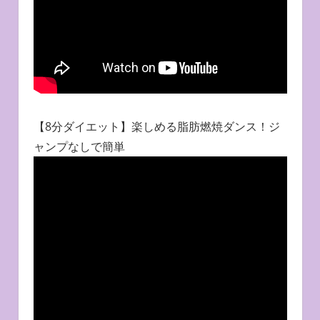
【8分ダイエット】楽しめる脂肪燃焼ダンス！ジ
ャンプなしで簡単