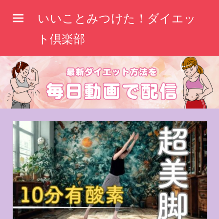
コ
いいことみつけた！ダイエッ
ン
テ
ト倶楽部
ン
ツ
へ
ス
キ
ッ
プ