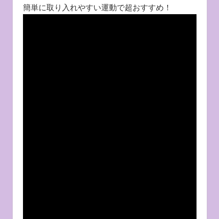
簡単に取り入れやすい運動で超おすすめ！