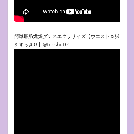
簡単脂肪燃焼ダンスエクササイズ【ウエスト＆脚
をすっきり】@tenshi.101