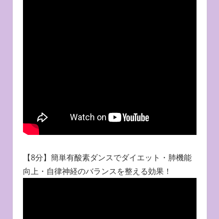
【8分】簡単有酸素ダンスでダイエット・肺機能
向上・自律神経のバランスを整える効果！