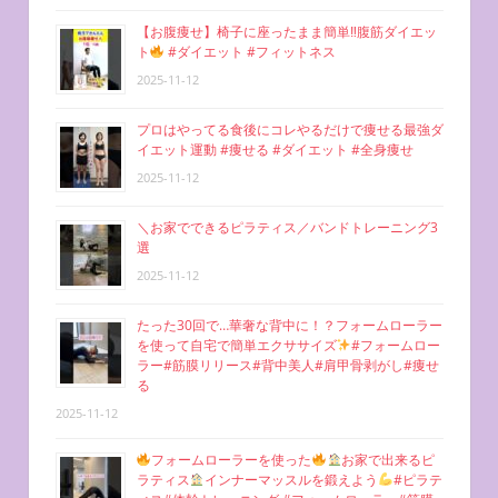
【お腹痩せ】椅子に座ったまま簡単‼︎腹筋ダイエッ
ト
#ダイエット #フィットネス
2025-11-12
プロはやってる食後にコレやるだけで痩せる最強ダ
イエット運動 #痩せる #ダイエット #全身痩せ
2025-11-12
＼お家でできるピラティス／バンドトレーニング3
選
2025-11-12
たった30回で…華奢な背中に！？フォームローラー
を使って自宅で簡単エクササイズ
#フォームロー
ラー#筋膜リリース#背中美人#肩甲骨剥がし#痩せ
る
2025-11-12
フォームローラーを使った
お家で出来るピ
ラティス
インナーマッスルを鍛えよう
#ピラテ