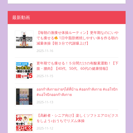
シ
ョ
最新動画
ン
【毎朝の激痩せ体操ルーティン】更年期なのにいや
でも痩せる
1日中脂肪燃焼しやすい体を作る朝の
減量体操【朝３分で代謝爆上げ】
2025-11-16
更年期でも痩せる！５分間だけの有酸素運動！【下
腹・腰肉】【40代、50代、60代の健康情報】
2025-11-15
ออกกำลังกายง่ายๆได้ที่บ้าน #ออกกำลังกาย #แอโรบิก
#แอโรบิกออกกำลังกาย
2025-11-13
【高齢者・シニア向け】楽しくソフトエアロビクス
をしよう♪おうちでリズム体操
2025-11-12