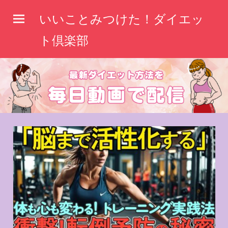
コ
いいことみつけた！ダイエッ
ン
テ
ト倶楽部
ン
ツ
へ
ス
キ
ッ
プ