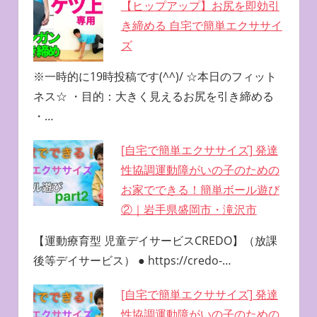
【ヒップアップ】お尻を即効引
き締める 自宅で簡単エクササイ
ズ
※一時的に19時投稿です(^^)/ ☆本日のフィット
ネス☆ ・目的：大きく見えるお尻を引き締める
・…
[自宅で簡単エクササイズ] 発達
性協調運動障がいの子のための
お家でできる！簡単ボール遊び
②｜岩手県盛岡市・滝沢市
【運動療育型 児童デイサービスCREDO】（放課
後等デイサービス） ● https://credo-…
[自宅で簡単エクササイズ] 発達
性協調運動障がいの子のための