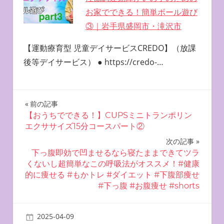
お家でできる！簡単ボール遊び
③｜岩手県盛岡市・滝沢市
【運動療育型 児童デイサービスCREDO】（放課
後等デイサービス） ● https://credo-…
投
前の記事
【おうちでできる！】CUPSミニトランポリン
稿
エクササイズ15分コースパート②
ナ
次の記事
下っ腹即効で凹ませるなら寝たままできてツラ
ビ
くないし超簡単なこの呼吸法がオススメ！#健康
的に痩せる #もかトレ #ダイエット #下腹部痩せ
ゲ
#下っ腹 #お腹痩せ #shorts
ー
2025-04-09
miyu
自宅で簡単エクササイズ