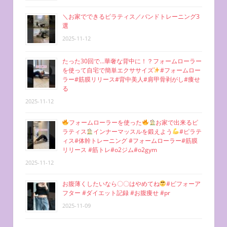
＼お家でできるピラティス／バンドトレーニング3
選
2025-11-12
たった30回で…華奢な背中に！？フォームローラー
を使って自宅で簡単エクササイズ
#フォームロー
ラー#筋膜リリース#背中美人#肩甲骨剥がし#痩せ
る
2025-11-12
フォームローラーを使った
お家で出来るピ
ラティス
インナーマッスルを鍛えよう
#ピラテ
ィス#体幹トレーニング #フォームローラー#筋膜
リリース #筋トレ#o2ジム#o2gym
2025-11-12
お腹薄くしたいなら〇〇はやめてね
#ビフォーア
フター #ダイエット記録 #お腹痩せ #pr
2025-11-09