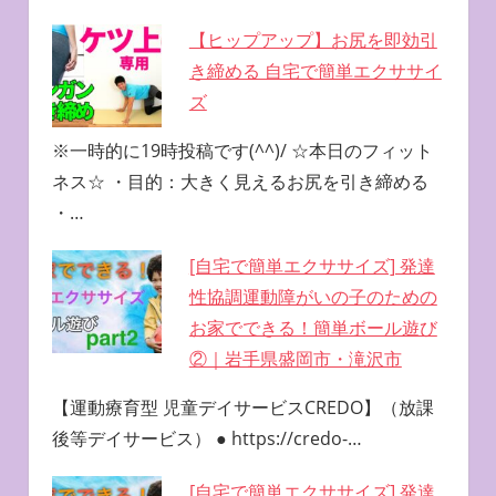
【ヒップアップ】お尻を即効引
き締める 自宅で簡単エクササイ
ズ
※一時的に19時投稿です(^^)/ ☆本日のフィット
ネス☆ ・目的：大きく見えるお尻を引き締める
・…
[自宅で簡単エクササイズ] 発達
性協調運動障がいの子のための
お家でできる！簡単ボール遊び
②｜岩手県盛岡市・滝沢市
【運動療育型 児童デイサービスCREDO】（放課
後等デイサービス） ● https://credo-…
[自宅で簡単エクササイズ] 発達