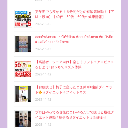
更年期でも痩せる！５分間だけの有酸素運動！【下
腹・腰肉】【40代、50代、60代の健康情報】
2025-11-15
ออกกำลังกายง่ายๆได้ที่บ้าน #ออกกำลังกาย #แอโรบิก
#แอโรบิกออกกำลังกาย
2025-11-13
【高齢者・シニア向け】楽しくソフトエアロビクス
をしよう♪おうちでリズム体操
2025-11-12
【お腹痩せ】椅子に座ったまま簡単‼︎腹筋ダイエッ
ト
#ダイエット #フィットネス
2025-11-12
プロはやってる食後にコレやるだけで痩せる最強ダ
イエット運動 #痩せる #ダイエット #全身痩せ
2025-11-12