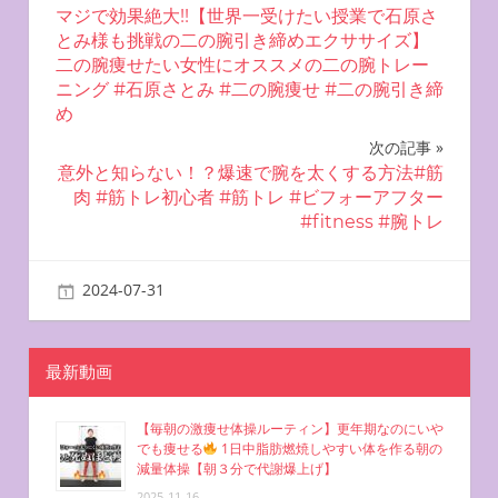
マジで効果絶大!!【世界一受けたい授業で石原さ
稿
とみ様も挑戦の二の腕引き締めエクササイズ】
二の腕痩せたい女性にオススメの二の腕トレー
ナ
ニング #石原さとみ #二の腕痩せ #二の腕引き締
め
ビ
次の記事
ゲ
意外と知らない！？爆速で腕を太くする方法#筋
肉 #筋トレ初心者 #筋トレ #ビフォーアフター
ー
#fitness #腕トレ
シ
2024-07-31
miyu
自宅で簡単エクササイズ
ョ
ン
最新動画
【毎朝の激痩せ体操ルーティン】更年期なのにいや
でも痩せる
1日中脂肪燃焼しやすい体を作る朝の
減量体操【朝３分で代謝爆上げ】
2025-11-16