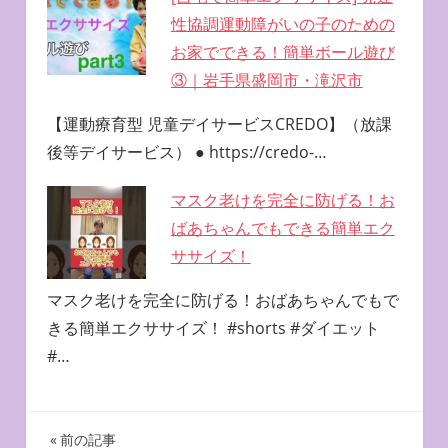
性協調運動障がいの子のための
お家でできる！簡単ボール遊び
③｜岩手県盛岡市・滝沢市
【運動療育型 児童デイサービスCREDO】（放課
後等デイサービス） ● https://credo-…
マスク老けを完全に防げる！お
ばあちゃんでもできる簡単エク
ササイズ！
マスク老けを完全に防げる！おばあちゃんでもで
きる簡単エクササイズ！ #shorts #ダイエット
#…
投
前の記事