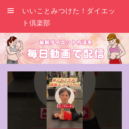
コ
いいことみつけた！ダイエッ
ン
テ
ト倶楽部
ン
ツ
へ
ス
キ
ッ
プ