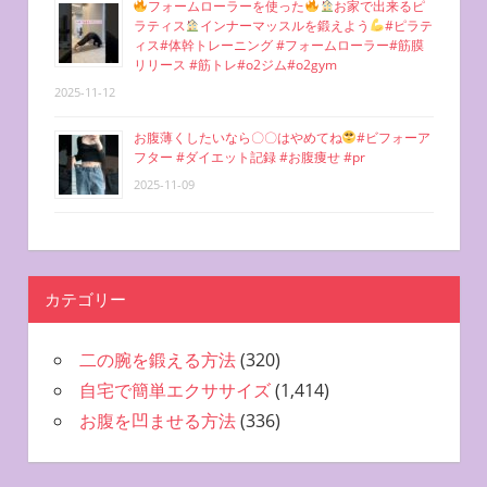
フォームローラーを使った
お家で出来るピ
ラティス
インナーマッスルを鍛えよう
#ピラテ
ィス#体幹トレーニング #フォームローラー#筋膜
リリース #筋トレ#o2ジム#o2gym
2025-11-12
お腹薄くしたいなら〇〇はやめてね
#ビフォーア
フター #ダイエット記録 #お腹痩せ #pr
2025-11-09
カテゴリー
二の腕を鍛える方法
(320)
自宅で簡単エクササイズ
(1,414)
お腹を凹ませる方法
(336)