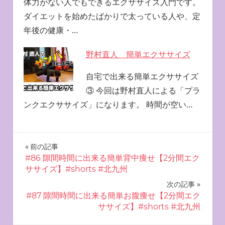
体力がない人でもできるエクササイズ入門です。
ダイエットを始めたばかりで太っている人や、定
年後の健康・…
野村直人 簡単エクササイズ
自宅で出来る簡単エクササイズ
③ 今回は野村直人による「プラ
ンクエクササイズ」になります。 時間が空い…
投
前の記事
#86 隙間時間に出来る簡単背中痩せ【2分間エク
稿
ササイズ】#shorts #北九州
ナ
次の記事
#87 隙間時間に出来る簡単お腹痩せ【2分間エク
ビ
ササイズ】#shorts #北九州