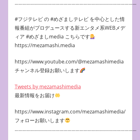
………………………………………………………………………………
#フジテレビ の #めざましテレビ を中心とした情
報番組がプロデュースする新エンタメ系WEBメデ
ィア #めざましmedia こちらです
https://mezamashi.media
https://www.youtube.com/@mezamashimedia
チャンネル登録お願いします
Tweets by mezamashimedia
最新情報をお届け
https://www.instagram.com/mezamashimedia/
フォローお願いします
………………………………………………………………………………