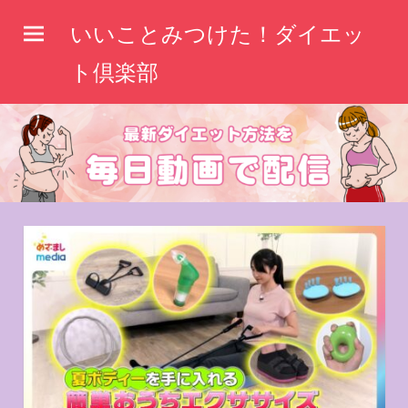
コ
いいことみつけた！ダイエッ
ン
テ
ト倶楽部
ン
ツ
へ
ス
キ
ッ
プ