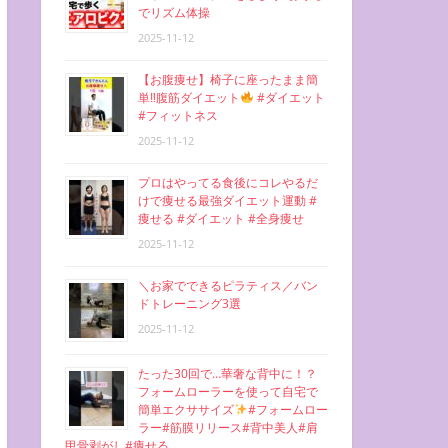
でリズム体操
2025-11-12
【お腹痩せ】椅子に座ったまま簡
単‼︎腹筋ダイエット
#ダイエット
#フィットネス
2025-11-12
プロはやってる食後にコレやるだ
けで痩せる最強ダイエット運動 #
痩せる #ダイエット #全身痩せ
2025-11-12
＼お家でできるピラティス／バン
ドトレーニング3選
2025-11-12
たった30回で…華奢な背中に！？
フォームローラーを使って自宅で
簡単エクササイズ
#フォームロー
ラー#筋膜リリース#背中美人#肩
甲骨剥がし#痩せる