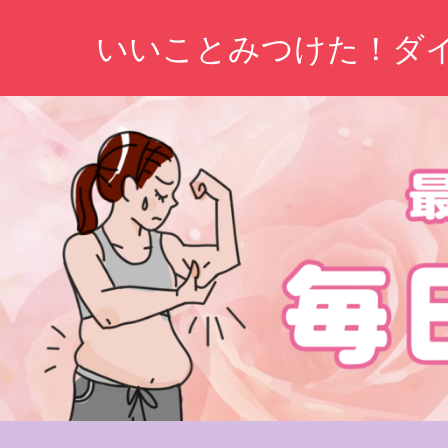
コ
いいことみつけた！ダ
ン
テ
ン
ツ
へ
ス
キ
ッ
プ