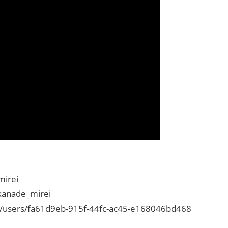
irei
kanade_mirei
sers/fa61d9eb-915f-44fc-ac45-e168046bd468