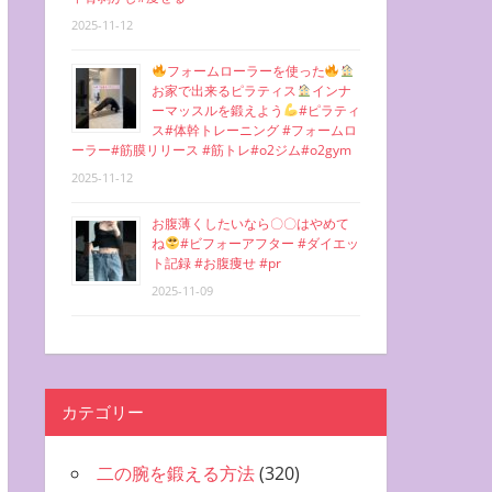
2025-11-12
フォームローラーを使った
お家で出来るピラティス
インナ
ーマッスルを鍛えよう
#ピラティ
ス#体幹トレーニング #フォームロ
ーラー#筋膜リリース #筋トレ#o2ジム#o2gym
2025-11-12
お腹薄くしたいなら〇〇はやめて
ね
#ビフォーアフター #ダイエッ
ト記録 #お腹痩せ #pr
2025-11-09
カテゴリー
二の腕を鍛える方法
(320)