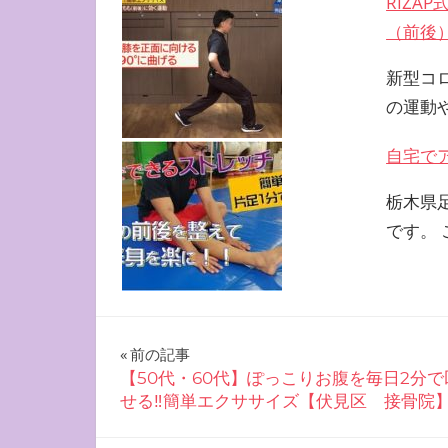
RIZ
（前後
新型コ
の運動
自宅で
栃木県
です。
投
前の記事
【50代・60代】ぽっこりお腹を毎日2分で
稿
せる‼︎簡単エクササイズ【伏見区 接骨院
ナ