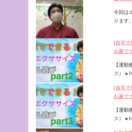
今回は
ります
[自宅
お家で
【運動
ス） ● ht
[自宅
お家で
【運動
ス） ● ht