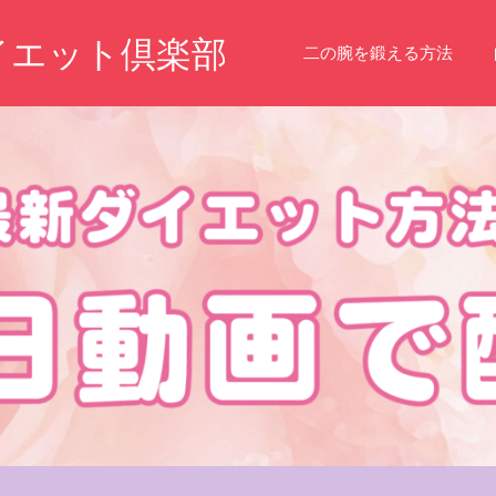
イエット倶楽部
二の腕を鍛える方法