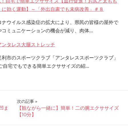
AP式！自宅で簡単エクササイズ【血行促進！お尻と太もも
）に効く運動】～「外出自粛でも未病改善」＃８
ロナウイルス感染症の拡大により、県民の皆様の屋外で
やコミュニケーションの機会が減り、肉体…
アンタレス大腿ストレッチ
足利市のスポーツクラブ「アンタレススポーツクラブ」
 ご自宅でもできる簡単エクササイズの紹…
次の記事
凹ま
【観ながら一緒に】簡単！二の腕エクササイズ
】
【10分】