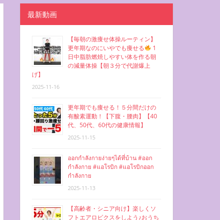
最新動画
【毎朝の激痩せ体操ルーティン】
更年期なのにいやでも痩せる
1
日中脂肪燃焼しやすい体を作る朝
の減量体操【朝３分で代謝爆上
げ】
2025-11-16
更年期でも痩せる！５分間だけの
有酸素運動！【下腹・腰肉】【40
代、50代、60代の健康情報】
2025-11-15
ออกกำลังกายง่ายๆได้ที่บ้าน #ออก
กำลังกาย #แอโรบิก #แอโรบิกออก
กำลังกาย
2025-11-13
【高齢者・シニア向け】楽しくソ
フトエアロビクスをしよう♪おうち