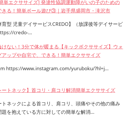
で簡単エクササイズ] 発達性協調運動障がいの子のための
できる！簡単ボール遊び③｜岩手県盛岡市・滝沢市
療育型 児童デイサービスCREDO】（放課後等デイサービ
tps://credo-…
負けない！3分で体が暖まる【キックボクササイズ】ウォ
グアップや自宅で、できる！簡単エクササイズ
am https://www.instagram.com/yuruboku/?hl=j…
レートネック】首コリ・肩コリ解消簡単エクササイズ
ートネックによる首コリ、肩コリ、頭痛やその他の痛み
問題を抱えている方に対しての簡単な解消…