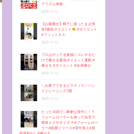
でリズム体操
2025-11-12
【お腹痩せ】椅子に座ったまま簡
単‼︎腹筋ダイエット
#ダイエット
#フィットネス
2025-11-12
プロはやってる食後にコレやるだ
けで痩せる最強ダイエット運動 #
痩せる #ダイエット #全身痩せ
2025-11-12
＼お家でできるピラティス／バン
ドトレーニング3選
2025-11-12
たった30回で…華奢な背中に！？
フォームローラーを使って自宅で
簡単エクササイズ
#フォームロー
ラー#筋膜リリース#背中美人#肩
甲骨剥がし#痩せる