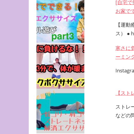
[自宅
お家で
【運動
ス） ● ht
寒さに
ーミン
Instagr
【スト
ストレ
などの