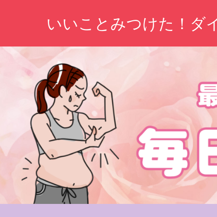
コ
いいことみつけた！ダ
ン
テ
ン
ツ
へ
ス
キ
ッ
プ