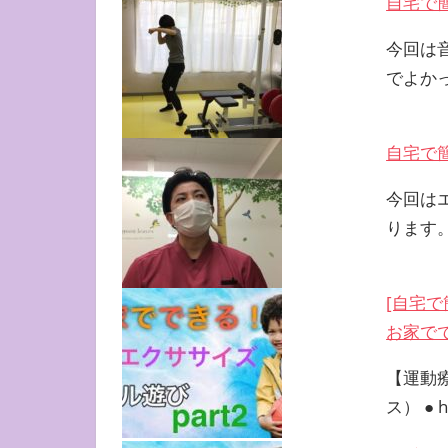
自宅で
今回は
でよか
自宅で
今回は
ります
[自宅
お家で
【運動
ス） ● ht