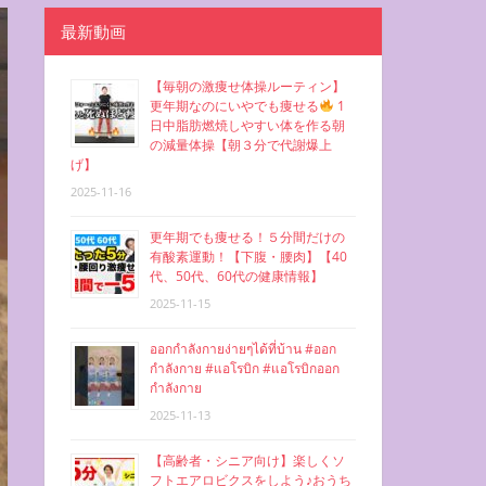
最新動画
【毎朝の激痩せ体操ルーティン】
更年期なのにいやでも痩せる
1
日中脂肪燃焼しやすい体を作る朝
の減量体操【朝３分で代謝爆上
げ】
2025-11-16
更年期でも痩せる！５分間だけの
有酸素運動！【下腹・腰肉】【40
代、50代、60代の健康情報】
2025-11-15
ออกกำลังกายง่ายๆได้ที่บ้าน #ออก
กำลังกาย #แอโรบิก #แอโรบิกออก
กำลังกาย
2025-11-13
【高齢者・シニア向け】楽しくソ
フトエアロビクスをしよう♪おうち