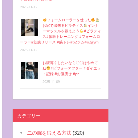
2025-11-12
フォームローラーを使った
お家で出来るピラティス
インナ
ーマッスルを鍛えよう
#ピラティ
ス#体幹トレーニング #フォームロ
ーラー#筋膜リリース #筋トレ#o2ジム#o2gym
2025-11-12
お腹薄くしたいなら〇〇はやめて
ね
#ビフォーアフター #ダイエッ
ト記録 #お腹痩せ #pr
2025-11-09
カテゴリー
二の腕を鍛える方法
(320)