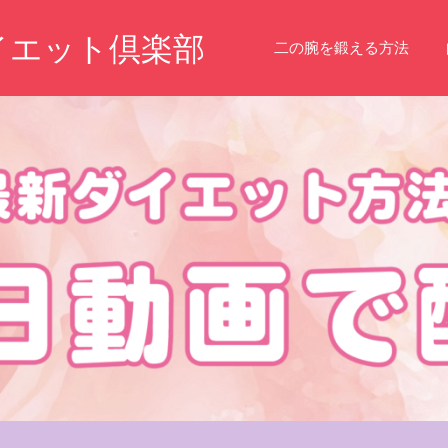
イエット倶楽部
二の腕を鍛える方法