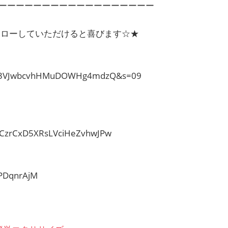
ーーーーーーーーーーーーーーーーーー
フォローしていただけると喜びます☆★
?t=v3VJwbcvhHMuDOWHg4mdzQ&s=09
CzrCxD5XRsLVciHeZvhwJPw
PDqnrAjM