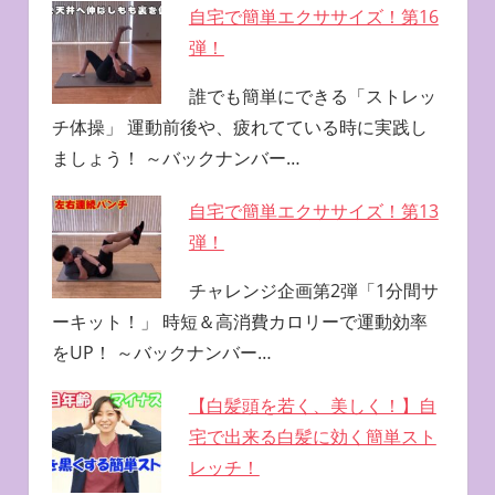
自宅で簡単エクササイズ！第16
弾！
誰でも簡単にできる「ストレッ
チ体操」 運動前後や、疲れてている時に実践し
ましょう！ ～バックナンバー…
自宅で簡単エクササイズ！第13
弾！
チャレンジ企画第2弾「1分間サ
ーキット！」 時短＆高消費カロリーで運動効率
をUP！ ～バックナンバー…
【白髪頭を若く、美しく！】自
宅で出来る白髪に効く簡単スト
レッチ！