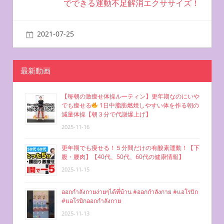
ビ
でできる運動不足解消エクササイズ！
ゲ
2021-07-25
miyu
自宅で簡単エクササイズ
ー
シ
最新動画
ョ
【毎朝の激痩せ体操ルーティン】更年期なのにいや
ン
でも痩せる
1日中脂肪燃焼しやすい体を作る朝の
減量体操【朝３分で代謝爆上げ】
2025-11-16
更年期でも痩せる！５分間だけの有酸素運動！【下
腹・腰肉】【40代、50代、60代の健康情報】
2025-11-15
ออกกำลังกายง่ายๆได้ที่บ้าน #ออกกำลังกาย #แอโรบิก
#แอโรบิกออกกำลังกาย
2025-11-13