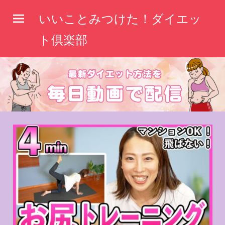
コ
いいことみつけた！ダイエッ
ン
テ
ト倶楽部
ン
ツ
へ
ス
キ
ッ
プ