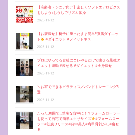
【高齢者・シニア向け】楽しくソフトエアロビクス
をしよう♪おうちでリズム体操
2025-11-12
【お腹痩せ】椅子に座ったまま簡単‼︎腹筋ダイエッ
ト
#ダイエット #フィットネス
2025-11-12
プロはやってる食後にコレやるだけで痩せる最強ダ
イエット運動 #痩せる #ダイエット #全身痩せ
2025-11-12
＼お家でできるピラティス／バンドトレーニング3
選
2025-11-12
たった30回で…華奢な背中に！？フォームローラー
を使って自宅で簡単エクササイズ
#フォームロー
ラー#筋膜リリース#背中美人#肩甲骨剥がし#痩せ
る