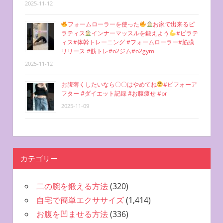
2025-11-12
フォームローラーを使った
お家で出来るピ
ラティス
インナーマッスルを鍛えよう
#ピラテ
ィス#体幹トレーニング #フォームローラー#筋膜
リリース #筋トレ#o2ジム#o2gym
2025-11-12
お腹薄くしたいなら〇〇はやめてね
#ビフォーア
フター #ダイエット記録 #お腹痩せ #pr
2025-11-09
カテゴリー
二の腕を鍛える方法
(320)
自宅で簡単エクササイズ
(1,414)
お腹を凹ませる方法
(336)