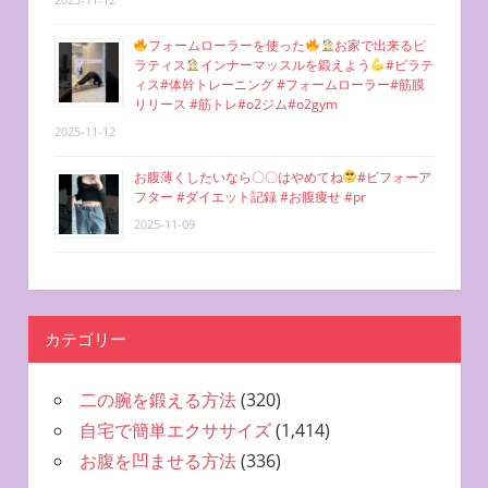
フォームローラーを使った
お家で出来るピ
ラティス
インナーマッスルを鍛えよう
#ピラテ
ィス#体幹トレーニング #フォームローラー#筋膜
リリース #筋トレ#o2ジム#o2gym
2025-11-12
お腹薄くしたいなら〇〇はやめてね
#ビフォーア
フター #ダイエット記録 #お腹痩せ #pr
2025-11-09
カテゴリー
二の腕を鍛える方法
(320)
自宅で簡単エクササイズ
(1,414)
お腹を凹ませる方法
(336)