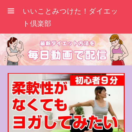
コ
いいことみつけた！ダイエッ
ン
テ
ト倶楽部
ン
ツ
へ
ス
キ
ッ
プ