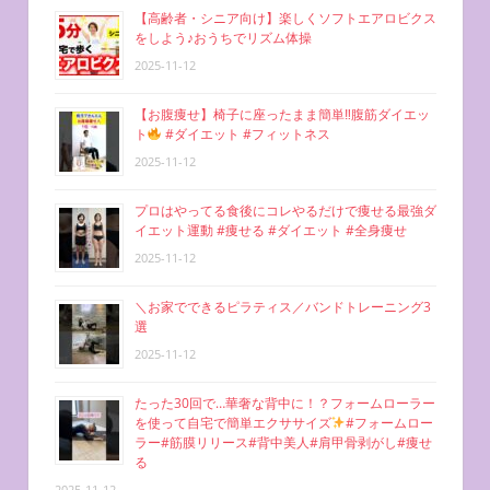
【高齢者・シニア向け】楽しくソフトエアロビクス
をしよう♪おうちでリズム体操
2025-11-12
【お腹痩せ】椅子に座ったまま簡単‼︎腹筋ダイエッ
ト
#ダイエット #フィットネス
2025-11-12
プロはやってる食後にコレやるだけで痩せる最強ダ
イエット運動 #痩せる #ダイエット #全身痩せ
2025-11-12
＼お家でできるピラティス／バンドトレーニング3
選
2025-11-12
たった30回で…華奢な背中に！？フォームローラー
を使って自宅で簡単エクササイズ
#フォームロー
ラー#筋膜リリース#背中美人#肩甲骨剥がし#痩せ
る
2025-11-12