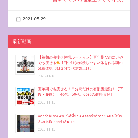
ビ
ゲ
2021-05-29
miyu
自宅で簡単エクササイズ
ー
シ
最新動画
ョ
【毎朝の激痩せ体操ルーティン】更年期なのにいや
ン
でも痩せる
1日中脂肪燃焼しやすい体を作る朝の
減量体操【朝３分で代謝爆上げ】
2025-11-16
更年期でも痩せる！５分間だけの有酸素運動！【下
腹・腰肉】【40代、50代、60代の健康情報】
2025-11-15
ออกกำลังกายง่ายๆได้ที่บ้าน #ออกกำลังกาย #แอโรบิก
#แอโรบิกออกกำลังกาย
2025-11-13