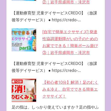
②｜岩手県盛岡市・滝沢市
【運動療育型 児童デイサービスCREDO】（放課
後等デイサービス） ● https://credo-…
[自宅で簡単エクササイズ] 発達
性協調運動障がいの子のための
お家でできる！簡単ボール遊び
③｜岩手県盛岡市・滝沢市
【運動療育型 児童デイサービスCREDO】（放課
後等デイサービス） ● https://credo-…
【初心者10分】解消！足のむく
み＆冷え、自宅でできる簡単エ
クササイズ！
足の指は、しっかり使えていますか？足の指やふ