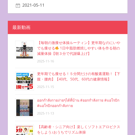
2021-05-11
miyu
自宅で簡単エクササイズ
ー
シ
最新動画
ョ
【毎朝の激痩せ体操ルーティン】更年期なのにいや
ン
でも痩せる
1日中脂肪燃焼しやすい体を作る朝の
減量体操【朝３分で代謝爆上げ】
2025-11-16
更年期でも痩せる！５分間だけの有酸素運動！【下
腹・腰肉】【40代、50代、60代の健康情報】
2025-11-15
ออกกำลังกายง่ายๆได้ที่บ้าน #ออกกำลังกาย #แอโรบิก
#แอโรบิกออกกำลังกาย
2025-11-13
【高齢者・シニア向け】楽しくソフトエアロビクス
をしよう♪おうちでリズム体操