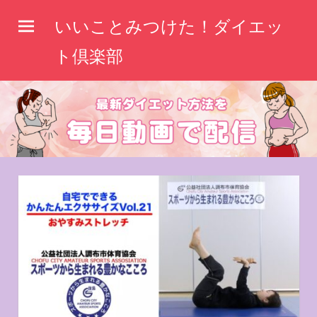
コ
いいことみつけた！ダイエッ
ン
テ
ト倶楽部
ン
ツ
へ
ス
キ
ッ
プ