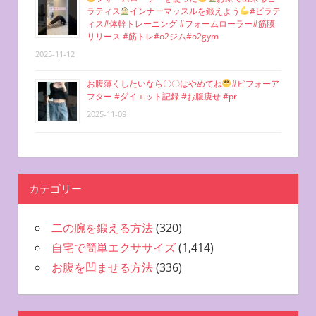
ラティス
インナーマッスルを鍛えよう
#ピラテ
ィス#体幹トレーニング #フォームローラー#筋膜
リリース #筋トレ#o2ジム#o2gym
2025-11-12
お腹薄くしたいなら〇〇はやめてね
#ビフォーア
フター #ダイエット記録 #お腹痩せ #pr
2025-11-09
カテゴリー
二の腕を鍛える方法
(320)
自宅で簡単エクササイズ
(1,414)
お腹を凹ませる方法
(336)