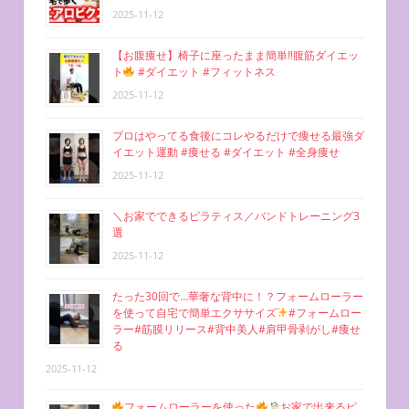
2025-11-12
【お腹痩せ】椅子に座ったまま簡単‼︎腹筋ダイエッ
ト
#ダイエット #フィットネス
2025-11-12
プロはやってる食後にコレやるだけで痩せる最強ダ
イエット運動 #痩せる #ダイエット #全身痩せ
2025-11-12
＼お家でできるピラティス／バンドトレーニング3
選
2025-11-12
たった30回で…華奢な背中に！？フォームローラー
を使って自宅で簡単エクササイズ
#フォームロー
ラー#筋膜リリース#背中美人#肩甲骨剥がし#痩せ
る
2025-11-12
フォームローラーを使った
お家で出来るピ