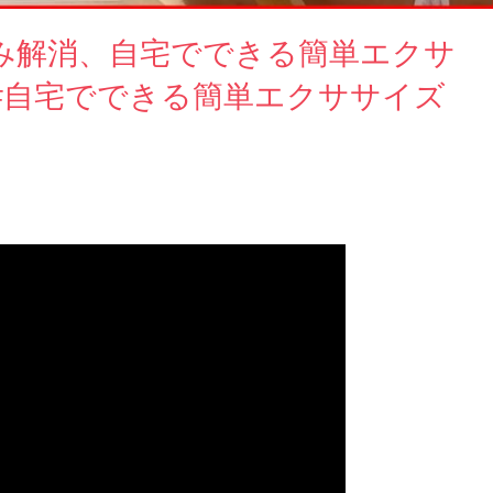
くみ解消、自宅でできる簡単エクサ
 #自宅でできる簡単エクササイズ