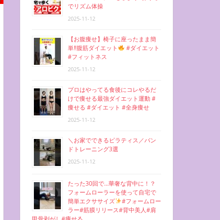
でリズム体操
2025-11-12
【お腹痩せ】椅子に座ったまま簡
単‼︎腹筋ダイエット
#ダイエット
#フィットネス
2025-11-12
プロはやってる食後にコレやるだ
けで痩せる最強ダイエット運動 #
痩せる #ダイエット #全身痩せ
2025-11-12
＼お家でできるピラティス／バン
ドトレーニング3選
2025-11-12
たった30回で…華奢な背中に！？
フォームローラーを使って自宅で
簡単エクササイズ
#フォームロー
ラー#筋膜リリース#背中美人#肩
甲骨剥がし#痩せる