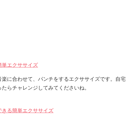
簡単エクササイズ
音楽に合わせて、パンチをするエクササイズです。自宅
ったらチャレンジしてみてくださいね。
できる簡単エクササイズ