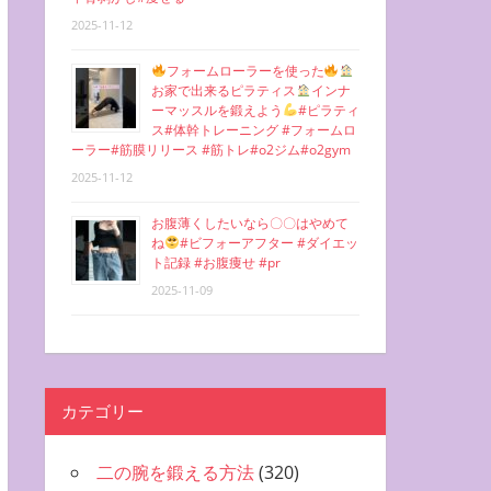
2025-11-12
フォームローラーを使った
お家で出来るピラティス
インナ
ーマッスルを鍛えよう
#ピラティ
ス#体幹トレーニング #フォームロ
ーラー#筋膜リリース #筋トレ#o2ジム#o2gym
2025-11-12
お腹薄くしたいなら〇〇はやめて
ね
#ビフォーアフター #ダイエッ
ト記録 #お腹痩せ #pr
2025-11-09
カテゴリー
二の腕を鍛える方法
(320)