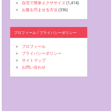
自宅で簡単エクササイズ
(1,414)
お腹を凹ませる方法
(336)
プロフィール / プライバシーポリシー
プロフィール
プライバシーポリシー
サイトマップ
お問い合わせ