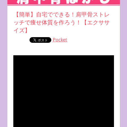
【簡単】自宅でできる！肩甲骨ストレ
ッチで痩せ体質を作ろう！【エクササ
イズ】
Pocket