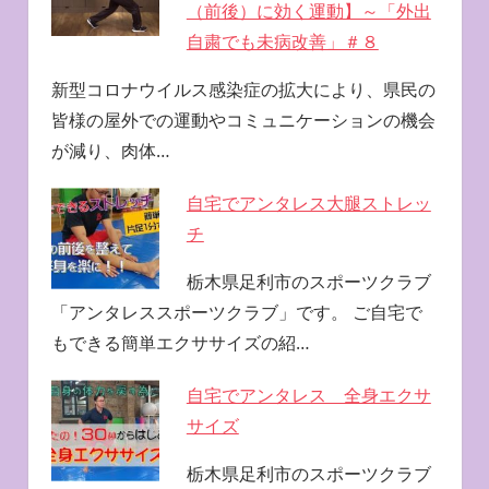
（前後）に効く運動】～「外出
自粛でも未病改善」＃８
新型コロナウイルス感染症の拡大により、県民の
皆様の屋外での運動やコミュニケーションの機会
が減り、肉体…
自宅でアンタレス大腿ストレッ
チ
栃木県足利市のスポーツクラブ
「アンタレススポーツクラブ」です。 ご自宅で
もできる簡単エクササイズの紹…
自宅でアンタレス 全身エクサ
サイズ
栃木県足利市のスポーツクラブ