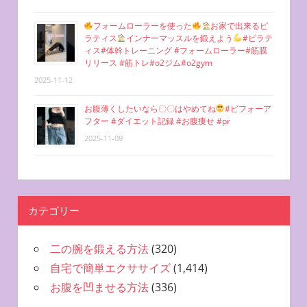
フォームローラーを使った
お家で出来るピ
ラティス
インナーマッスルを鍛えよう
#ピラテ
ィス#体幹トレーニング #フォームローラー#筋膜
リリース #筋トレ#o2ジム#o2gym
2025-11-12
お腹薄くしたいなら〇〇はやめてね
#ビフォーア
フター #ダイエット記録 #お腹痩せ #pr
2025-11-09
カテゴリー
二の腕を鍛える方法
(320)
自宅で簡単エクササイズ
(1,414)
お腹を凹ませる方法
(336)