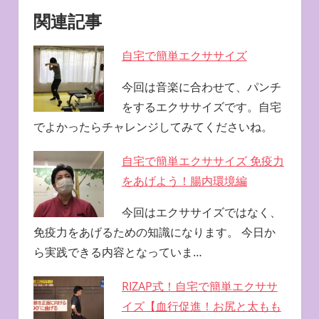
関連記事
自宅で簡単エクササイズ
今回は音楽に合わせて、パンチ
をするエクササイズです。自宅
でよかったらチャレンジしてみてくださいね。
自宅で簡単エクササイズ 免疫力
をあげよう！腸内環境編
今回はエクササイズではなく、
免疫力をあげるための知識になります。 今日か
ら実践できる内容となっていま…
RIZAP式！自宅で簡単エクササ
イズ【血行促進！お尻と太もも