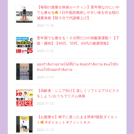
ン
【毎朝の激痩せ体操ルーティン】更年期なのにいや
でも痩せる
1日中脂肪燃焼しやすい体を作る朝の
減量体操【朝３分で代謝爆上げ】
2025-11-16
更年期でも痩せる！５分間だけの有酸素運動！【下
腹・腰肉】【40代、50代、60代の健康情報】
2025-11-15
ออกกำลังกายง่ายๆได้ที่บ้าน #ออกกำลังกาย #แอโรบิก
#แอโรบิกออกกำลังกาย
2025-11-13
【高齢者・シニア向け】楽しくソフトエアロビクス
をしよう♪おうちでリズム体操
2025-11-12
【お腹痩せ】椅子に座ったまま簡単‼︎腹筋ダイエッ
ト
#ダイエット #フィットネス
2025-11-12