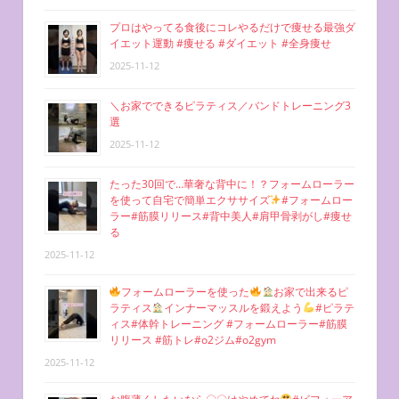
プロはやってる食後にコレやるだけで痩せる最強ダ
イエット運動 #痩せる #ダイエット #全身痩せ
2025-11-12
＼お家でできるピラティス／バンドトレーニング3
選
2025-11-12
たった30回で…華奢な背中に！？フォームローラー
を使って自宅で簡単エクササイズ
#フォームロー
ラー#筋膜リリース#背中美人#肩甲骨剥がし#痩せ
る
2025-11-12
フォームローラーを使った
お家で出来るピ
ラティス
インナーマッスルを鍛えよう
#ピラテ
ィス#体幹トレーニング #フォームローラー#筋膜
リリース #筋トレ#o2ジム#o2gym
2025-11-12