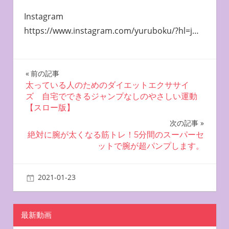
Instagram
https://www.instagram.com/yuruboku/?hl=j…
投
前の記事
太っている人のためのダイエットエクササイ
稿
ズ 自宅でできるジャンプなしのやさしい運動
【スロー版】
ナ
次の記事
ビ
絶対に腕が太くなる筋トレ！5分間のスーパーセ
ットで腕が超パンプします。
ゲ
ー
2021-01-23
miyu
自宅で簡単エクササイズ
シ
ョ
最新動画