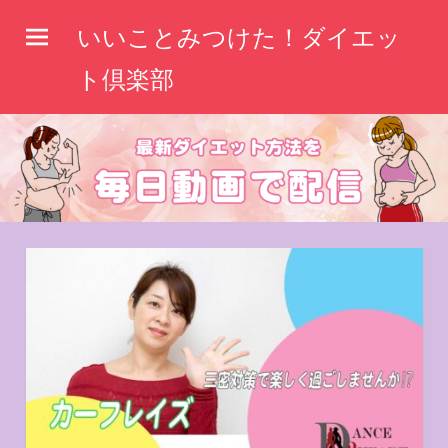
コ
いいことみつけた！ダイエッ
ン
テ
ト倶楽部
ン
ツ
へ
ス
キ
ッ
プ