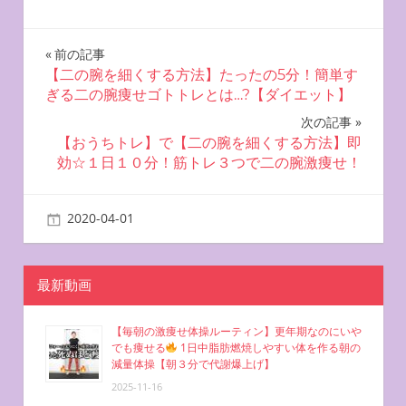
投
前の記事
【二の腕を細くする方法】たったの5分！簡単す
稿
ぎる二の腕痩せゴトトレとは…?【ダイエット】
ナ
次の記事
【おうちトレ】で【二の腕を細くする方法】即
ビ
効☆１日１０分！筋トレ３つで二の腕激痩せ！
ゲ
2020-04-01
miyu
二の腕を鍛える方法
ー
シ
最新動画
ョ
【毎朝の激痩せ体操ルーティン】更年期なのにいや
ン
でも痩せる
1日中脂肪燃焼しやすい体を作る朝の
減量体操【朝３分で代謝爆上げ】
2025-11-16