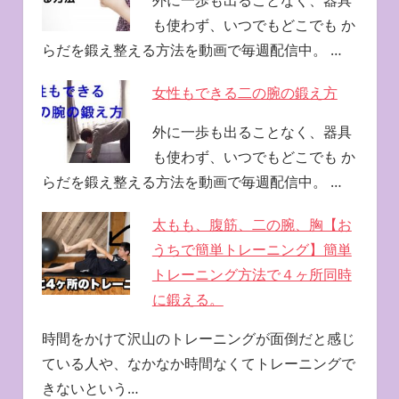
外に一歩も出ることなく、器具
も使わず、いつでもどこでも か
らだを鍛え整える方法を動画で毎週配信中。 …
女性もできる二の腕の鍛え方
外に一歩も出ることなく、器具
も使わず、いつでもどこでも か
らだを鍛え整える方法を動画で毎週配信中。 …
太もも、腹筋、二の腕、胸【お
うちで簡単トレーニング】簡単
トレーニング方法で４ヶ所同時
に鍛える。
時間をかけて沢山のトレーニングが面倒だと感じ
ている人や、なかなか時間なくてトレーニングで
きないという…