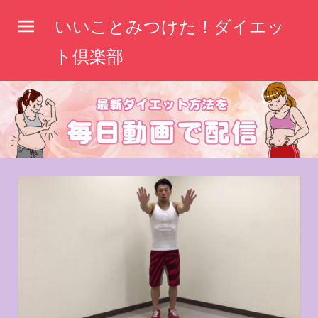
コ
いいことみつけた！ダイエッ
ン
テ
ト倶楽部
ン
ツ
へ
ス
キ
ッ
プ