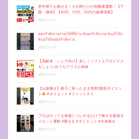
更年期でも痩せる！５分間だけの有酸素運動！【下
腹・腰肉】【40代、50代、60代の健康情報】
2025-11-15
ออกกำลังกายง่ายๆได้ที่บ้าน #ออกกำลังกาย #แอโรบิก
#แอโรบิกออกกำลังกาย
2025-11-13
【高齢者・シニア向け】楽しくソフトエアロビクス
をしよう♪おうちでリズム体操
2025-11-12
【お腹痩せ】椅子に座ったまま簡単‼︎腹筋ダイエッ
ト
#ダイエット #フィットネス
2025-11-12
プロはやってる食後にコレやるだけで痩せる最強ダ
イエット運動 #痩せる #ダイエット #全身痩せ
2025-11-12