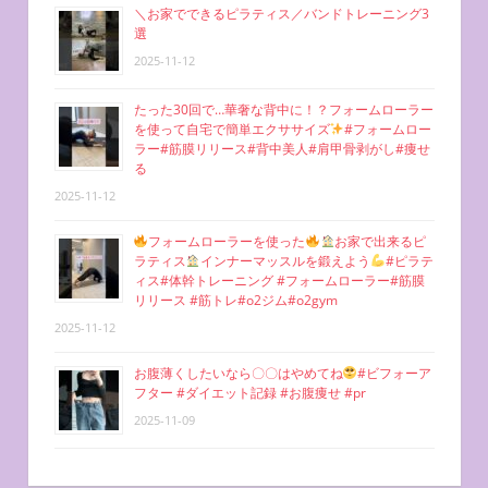
＼お家でできるピラティス／バンドトレーニング3
選
2025-11-12
たった30回で…華奢な背中に！？フォームローラー
を使って自宅で簡単エクササイズ
#フォームロー
ラー#筋膜リリース#背中美人#肩甲骨剥がし#痩せ
る
2025-11-12
フォームローラーを使った
お家で出来るピ
ラティス
インナーマッスルを鍛えよう
#ピラテ
ィス#体幹トレーニング #フォームローラー#筋膜
リリース #筋トレ#o2ジム#o2gym
2025-11-12
お腹薄くしたいなら〇〇はやめてね
#ビフォーア
フター #ダイエット記録 #お腹痩せ #pr
2025-11-09