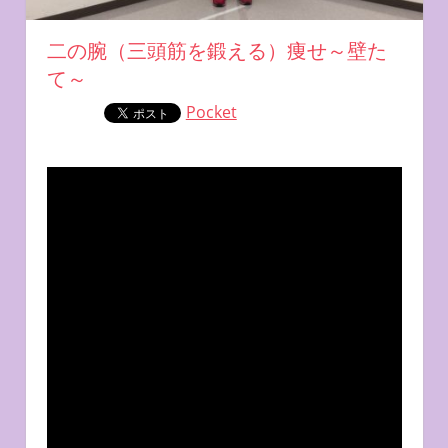
二の腕（三頭筋を鍛える）痩せ～壁た
て～
Pocket