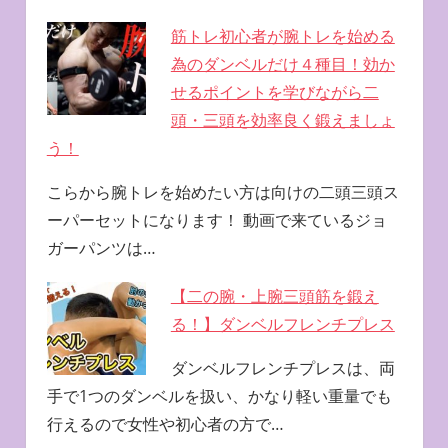
筋トレ初心者が腕トレを始める
為のダンベルだけ４種目！効か
せるポイントを学びながら二
頭・三頭を効率良く鍛えましょ
う！
こらから腕トレを始めたい方は向けの二頭三頭ス
ーパーセットになります！ 動画で来ているジョ
ガーパンツは…
【二の腕・上腕三頭筋を鍛え
る！】ダンベルフレンチプレス
ダンベルフレンチプレスは、両
手で1つのダンベルを扱い、かなり軽い重量でも
行えるので女性や初心者の方で…