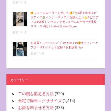
2025-11-12
フォームローラーを使った
お家で出来るピ
ラティス
インナーマッスルを鍛えよう
#ピラテ
ィス#体幹トレーニング #フォームローラー#筋膜
リリース #筋トレ#o2ジム#o2gym
2025-11-12
お腹薄くしたいなら〇〇はやめてね
#ビフォーア
フター #ダイエット記録 #お腹痩せ #pr
2025-11-09
カテゴリー
二の腕を鍛える方法
(320)
自宅で簡単エクササイズ
(1,414)
お腹を凹ませる方法
(336)