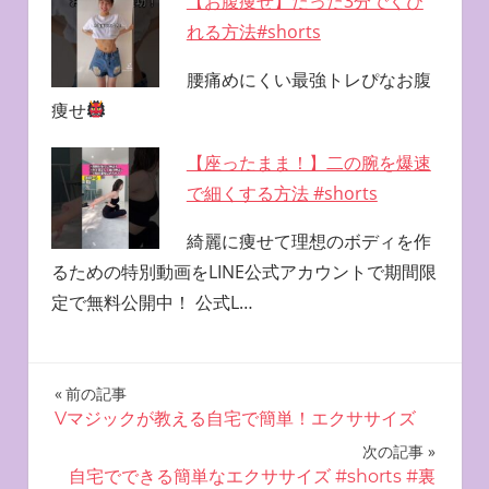
【お腹痩せ】たった3分でくび
れる方法#shorts
腰痛めにくい最強トレぴなお腹
痩せ
【座ったまま！】二の腕を爆速
で細くする方法 #shorts
綺麗に痩せて理想のボディを作
るための特別動画をLINE公式アカウントで期間限
定で無料公開中！ 公式L…
投
前の記事
Vマジックが教える自宅で簡単！エクササイズ
稿
次の記事
ナ
自宅でできる簡単なエクササイズ #shorts #裏