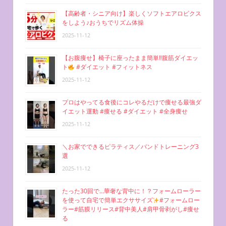
【高齢者・シニア向け】楽しくソフトエアロビクス
をしよう♪おうちでリズム体操
2025-11-12
【お腹痩せ】椅子に座ったまま簡単‼︎腹筋ダイエッ
ト
#ダイエット #フィットネス
2025-11-12
プロはやってる食後にコレやるだけで痩せる最強ダ
イエット運動 #痩せる #ダイエット #全身痩せ
2025-11-12
＼お家でできるピラティス／バンドトレーニング3
選
2025-11-12
たった30回で…華奢な背中に！？フォームローラー
を使って自宅で簡単エクササイズ
#フォームロー
ラー#筋膜リリース#背中美人#肩甲骨剥がし#痩せ
る