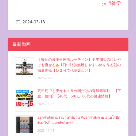
技 #雑学
ビ
ゲ
2024-03-13
miyu
二の腕を鍛える方法
ー
シ
最新動画
ョ
【毎朝の激痩せ体操ルーティン】更年期なのにいや
でも痩せる
1日中脂肪燃焼しやすい体を作る朝の
ン
減量体操【朝３分で代謝爆上げ】
2025-11-16
更年期でも痩せる！５分間だけの有酸素運動！【下
腹・腰肉】【40代、50代、60代の健康情報】
2025-11-15
ออกกำลังกายง่ายๆได้ที่บ้าน #ออกกำลังกาย #แอโรบิก
#แอโรบิกออกกำลังกาย
2025-11-13