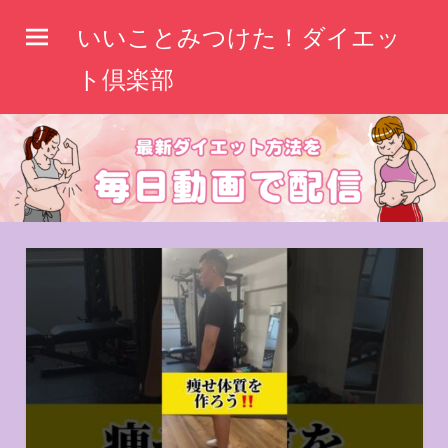
コ
いいことみつけた！ダイエッ
ン
テ
ト倶楽部
ン
ツ
へ
ス
キ
ッ
プ