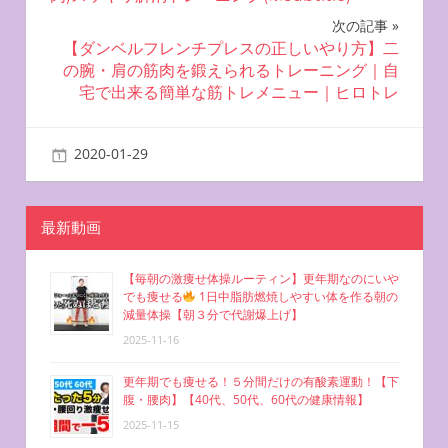
ナ
次の記事
ビ
【ダンベルフレンチプレスの正しいやり方】二
の腕・肩の筋肉を鍛えられるトレーニング｜自
ゲ
宅で出来る簡単な筋トレメニュー｜ヒロトレ
ー
2020-01-29
miyu
二の腕を鍛える方法
シ
ョ
最新動画
ン
【毎朝の激痩せ体操ルーティン】更年期なのにいや
でも痩せる
1日中脂肪燃焼しやすい体を作る朝の
減量体操【朝３分で代謝爆上げ】
2025-11-16
更年期でも痩せる！５分間だけの有酸素運動！【下
腹・腰肉】【40代、50代、60代の健康情報】
2025-11-15