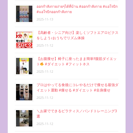
ออกกำลังกายง่ายๆได้ที่บ้าน #ออกกำลังกาย #แอโรบิก
#แอโรบิกออกกำลังกาย
2025-11-13
【高齢者・シニア向け】楽しくソフトエアロビクス
をしよう♪おうちでリズム体操
2025-11-12
【お腹痩せ】椅子に座ったまま簡単‼︎腹筋ダイエッ
ト
#ダイエット #フィットネス
2025-11-12
プロはやってる食後にコレやるだけで痩せる最強ダ
イエット運動 #痩せる #ダイエット #全身痩せ
2025-11-12
＼お家でできるピラティス／バンドトレーニング3
選
2025-11-12