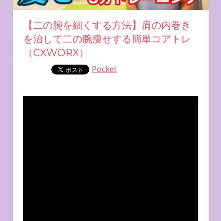
【二の腕を細くする方法】肩の内巻き
を治して二の腕痩せする簡単コアトレ
（CXWORX）
Pocket