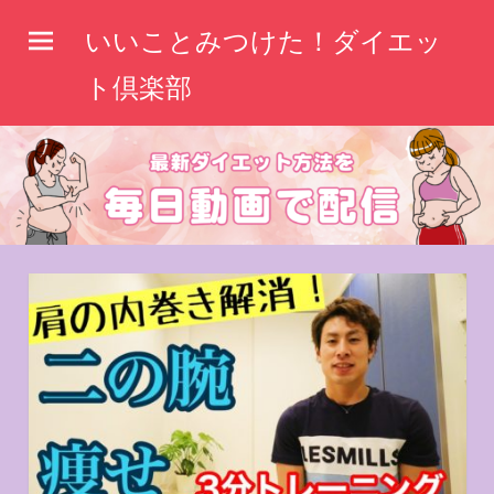
コ
いいことみつけた！ダイエッ
ン
テ
ト倶楽部
ン
ツ
へ
ス
キ
ッ
プ