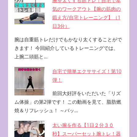
腕を太くする筋トレ！自宅で本
気のワークアウト【腕の筋肉の
鍛え方/自宅トレーニング】（1
日3分）
腕は自重筋トレだけでもかなり太くすることがで
きます！ 今回紹介しているトレーニングでは、
上腕二頭筋と…
自宅で簡単エクササイズ！第10
弾！
前回大好評をいただいた「リズ
ム体操」の第2弾です！ この動画を見て、脂肪燃
焼＆リフレッシュ！ ～バッ…
太い腕を作る【1日２分３０
秒】スーパーセット腕トレ！器