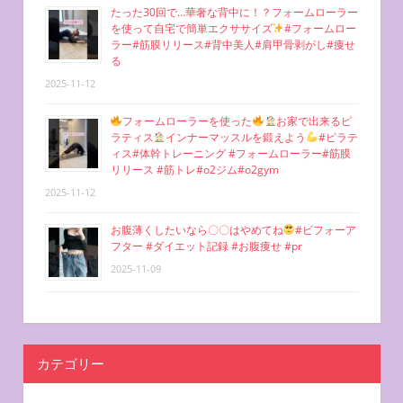
たった30回で…華奢な背中に！？フォームローラー
を使って自宅で簡単エクササイズ
#フォームロー
ラー#筋膜リリース#背中美人#肩甲骨剥がし#痩せ
る
2025-11-12
フォームローラーを使った
お家で出来るピ
ラティス
インナーマッスルを鍛えよう
#ピラテ
ィス#体幹トレーニング #フォームローラー#筋膜
リリース #筋トレ#o2ジム#o2gym
2025-11-12
お腹薄くしたいなら〇〇はやめてね
#ビフォーア
フター #ダイエット記録 #お腹痩せ #pr
2025-11-09
カテゴリー