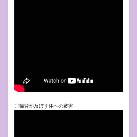
〇猫背が及ぼす体への被害