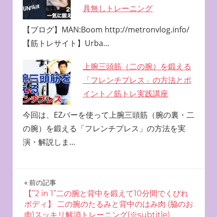
具無しトレーニング
【ブログ】MAN:Boom http://metronvlog.info/
【筋トレサイト】Urba…
上腕三頭筋（二の腕）を鍛える
「フレンチプレス」の方法とポ
イント／筋トレ実践講座
今回は、EZバーを使って上腕三頭筋（腕の裏・二
の腕）を鍛える「フレンチプレス」の方法を実
演・解説しま…
投
前の記事
【”2 in 1”二の腕と背中を鍛えて10分間でくびれ
稿
ボディ】 二の腕のたるみと背中のはみ肉 (脇のお
肉)スッキリ解消トレーニング(※subtitle)