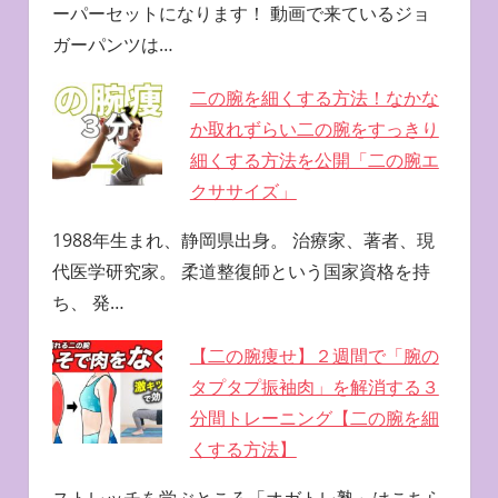
ーパーセットになります！ 動画で来ているジョ
ガーパンツは…
二の腕を細くする方法！なかな
か取れずらい二の腕をすっきり
細くする方法を公開「二の腕エ
クササイズ」
1988年生まれ、静岡県出身。 治療家、著者、現
代医学研究家。 柔道整復師という国家資格を持
ち、 発…
【二の腕痩せ】２週間で「腕の
タプタプ振袖肉」を解消する３
分間トレーニング【二の腕を細
くする方法】