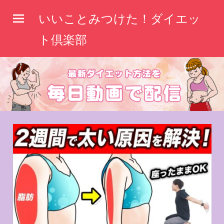
コ
いいことみつけた！ダイエッ
ン
テ
ト倶楽部
ン
ツ
へ
ス
キ
ッ
プ