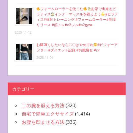
フォームローラーを使った
お家で出来るピ
ラティス
インナーマッスルを鍛えよう
#ピラテ
ィス#体幹トレーニング #フォームローラー#筋膜
リリース #筋トレ#o2ジム#o2gym
2025-11-12
お腹薄くしたいなら〇〇はやめてね
#ビフォーア
フター #ダイエット記録 #お腹痩せ #pr
2025-11-09
カテゴリー
二の腕を鍛える方法
(320)
自宅で簡単エクササイズ
(1,414)
お腹を凹ませる方法
(336)