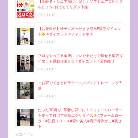
【高齢者・シニア向け】楽しくソフトエアロビクス
をしよう♪おうちでリズム体操
2025-11-12
【お腹痩せ】椅子に座ったまま簡単‼︎腹筋ダイエッ
ト
#ダイエット #フィットネス
2025-11-12
プロはやってる食後にコレやるだけで痩せる最強ダ
イエット運動 #痩せる #ダイエット #全身痩せ
2025-11-12
＼お家でできるピラティス／バンドトレーニング3
選
2025-11-12
たった30回で…華奢な背中に！？フォームローラー
を使って自宅で簡単エクササイズ
#フォームロー
ラー#筋膜リリース#背中美人#肩甲骨剥がし#痩せ
る
2025-11-12