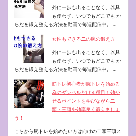
外に一歩も出ることなく、器具
も使わず、いつでもどこでも か
らだを鍛え整える方法を動画で毎週配信中。 …
女性もできる二の腕の鍛え方
外に一歩も出ることなく、器具
も使わず、いつでもどこでも か
らだを鍛え整える方法を動画で毎週配信中。 …
筋トレ初心者が腕トレを始める
為のダンベルだけ４種目！効か
せるポイントを学びながら二
頭・三頭を効率良く鍛えましょ
う！
こらから腕トレを始めたい方は向けの二頭三頭ス