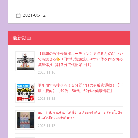
ゲ
2021-06-12
miyu
二の腕を鍛える方法
ー
シ
最新動画
ョ
【毎朝の激痩せ体操ルーティン】更年期なのにいや
ン
でも痩せる
1日中脂肪燃焼しやすい体を作る朝の
減量体操【朝３分で代謝爆上げ】
2025-11-16
更年期でも痩せる！５分間だけの有酸素運動！【下
腹・腰肉】【40代、50代、60代の健康情報】
2025-11-15
ออกกำลังกายง่ายๆได้ที่บ้าน #ออกกำลังกาย #แอโรบิก
#แอโรบิกออกกำลังกาย
2025-11-13