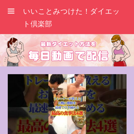
コ
いいことみつけた！ダイエッ
ン
テ
ト倶楽部
ン
ツ
へ
ス
キ
ッ
プ