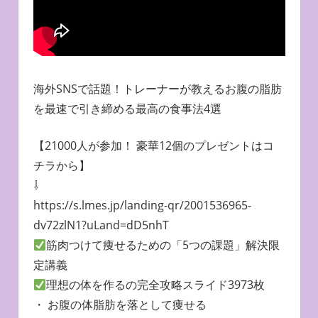
海外SNSで話題！トレーナーが教えるお腹の脂肪
を最速で引き締める最高の食事法4選
【21000人が参加！ 豪華12個のプレゼントはコ
チラから】
⇩
https://s.lmes.jp/landing-qr/2001536965-
dv72zlN1?uLand=dD5nhT
筋肉つけて痩せるための「5つの課題」解決限
定講義
理想の体を作るの完全攻略スライド3973枚
・ お腹の体脂肪を落として痩せる