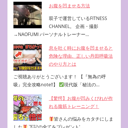
お腹を凹ませる方法
双子で運営しているFITNESS
CHANNEL。 企画・撮影
→NAOFUMI パーソナルトレーナー…
息を吐く時にお腹を凹ませると
危険な理由。正しい丹田呼吸法
のやり方とは
ご視聴ありがとうございます！ 【『無為の呼
吸』完全攻略note!!】
現代版「秘法の…
【驚愕】お腹が凹みくびれが作
れる腹筋トレーニング！
皆さんの悩みをカタチにしま
した
下記の全てをプレゼント'…