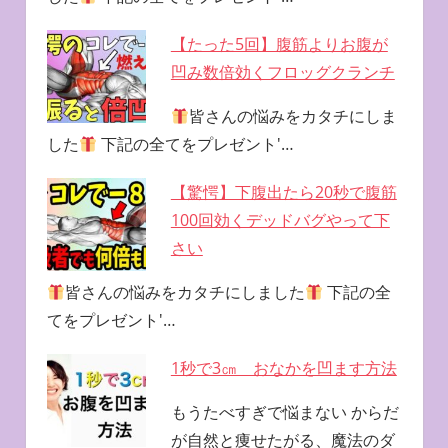
【たった5回】腹筋よりお腹が
凹み数倍効くフロッグクランチ
皆さんの悩みをカタチにしま
した
下記の全てをプレゼント'…
【驚愕】下腹出たら20秒で腹筋
100回効くデッドバグやって下
さい
皆さんの悩みをカタチにしました
下記の全
てをプレゼント'…
1秒で3㎝ おなかを凹ます方法
もうたべすぎで悩まない からだ
が自然と痩せたがる、魔法のダ