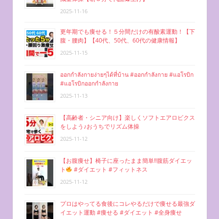
2025-11-16
更年期でも痩せる！５分間だけの有酸素運動！【下
腹・腰肉】【40代、50代、60代の健康情報】
2025-11-15
ออกกำลังกายง่ายๆได้ที่บ้าน #ออกกำลังกาย #แอโรบิก
#แอโรบิกออกกำลังกาย
2025-11-13
【高齢者・シニア向け】楽しくソフトエアロビクス
をしよう♪おうちでリズム体操
2025-11-12
【お腹痩せ】椅子に座ったまま簡単‼︎腹筋ダイエッ
ト
#ダイエット #フィットネス
2025-11-12
プロはやってる食後にコレやるだけで痩せる最強ダ
イエット運動 #痩せる #ダイエット #全身痩せ