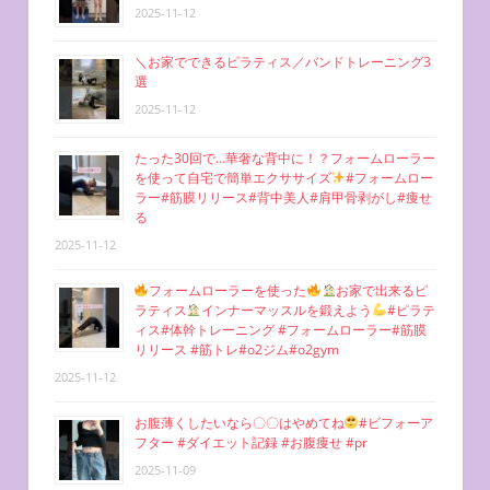
2025-11-12
＼お家でできるピラティス／バンドトレーニング3
選
2025-11-12
たった30回で…華奢な背中に！？フォームローラー
を使って自宅で簡単エクササイズ
#フォームロー
ラー#筋膜リリース#背中美人#肩甲骨剥がし#痩せ
る
2025-11-12
フォームローラーを使った
お家で出来るピ
ラティス
インナーマッスルを鍛えよう
#ピラテ
ィス#体幹トレーニング #フォームローラー#筋膜
リリース #筋トレ#o2ジム#o2gym
2025-11-12
お腹薄くしたいなら〇〇はやめてね
#ビフォーア
フター #ダイエット記録 #お腹痩せ #pr
2025-11-09