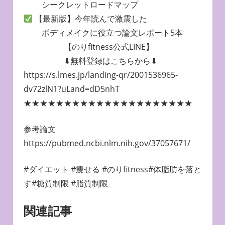
シークレットロードマップ
【最新版】今年読んで激震した
ボディメイクに役立つ論文レポート5本
【のりfitness公式LINE】
⬇︎無料登録はこちらから⬇︎
https://s.lmes.jp/landing-qr/2001536965-
dv72zlN1?uLand=dD5nhT
★★★★★★★★★★★★★★★★★★★★★
参考論文
https://pubmed.ncbi.nlm.nih.gov/37057671/
#ダイエット #痩せる #のりfitness#体脂肪を落と
す#糖質制限 #脂質制限
関連記事