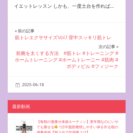
イエットレッスン しかも、一度土台を作れば…
投
前の記事
筋トレエクササイズVol.1 背中スッキリ筋トレ
稿
次の記事
ナ
前腕を太くする方法 #筋トレ #トレーニング #
ホームトレーニング #ホームトレーニー #筋肉 #
ビ
ボディビル #フィジーク
ゲ
2025-06-18
miyu
お腹を凹ませる方法
ー
シ
最新動画
ョ
【毎朝の激痩せ体操ルーティン】更年期なのにいや
ン
でも痩せる
1日中脂肪燃焼しやすい体を作る朝の
減量体操【朝３分で代謝爆上げ】