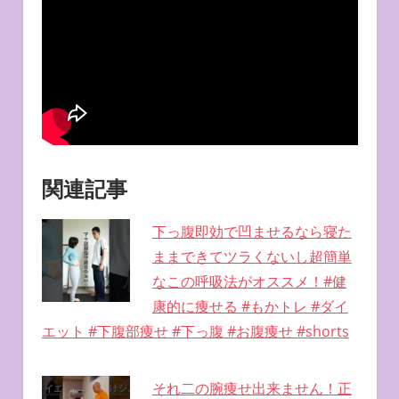
関連記事
下っ腹即効で凹ませるなら寝た
ままできてツラくないし超簡単
なこの呼吸法がオススメ！#健
康的に痩せる #もかトレ #ダイ
エット #下腹部痩せ #下っ腹 #お腹痩せ #shorts
それ二の腕痩せ出来ません！正