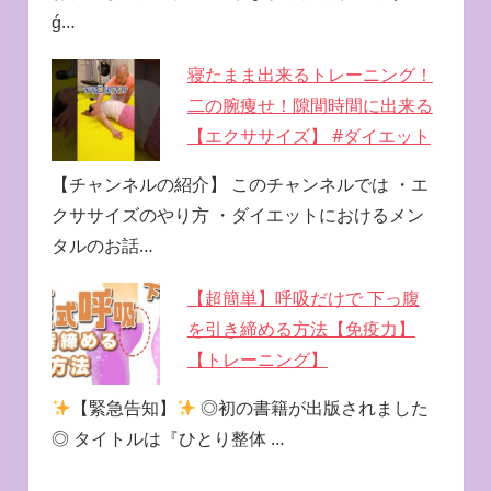
ǵ…
寝たまま出来るトレーニング！
二の腕痩せ！隙間時間に出来る
【エクササイズ】 #ダイエット
【チャンネルの紹介】 このチャンネルでは ・エ
クササイズのやり方 ・ダイエットにおけるメン
タルのお話…
【超簡単】呼吸だけで 下っ腹
を引き締める方法【免疫力】
【トレーニング】
【緊急告知】
◎初の書籍が出版されました
◎ タイトルは『ひとり整体 …