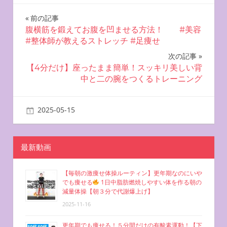
投
前の記事
腹横筋を鍛えてお腹を凹ませる方法！ #美容
稿
#整体師が教えるストレッチ #足痩せ
ナ
次の記事
【4分だけ】座ったまま簡単！スッキリ美しい背
ビ
中と二の腕をつくるトレーニング
ゲ
2025-05-15
miyu
お腹を凹ませる方法
ー
シ
最新動画
ョ
【毎朝の激痩せ体操ルーティン】更年期なのにいや
ン
でも痩せる
1日中脂肪燃焼しやすい体を作る朝の
減量体操【朝３分で代謝爆上げ】
2025-11-16
更年期でも痩せる！５分間だけの有酸素運動！【下