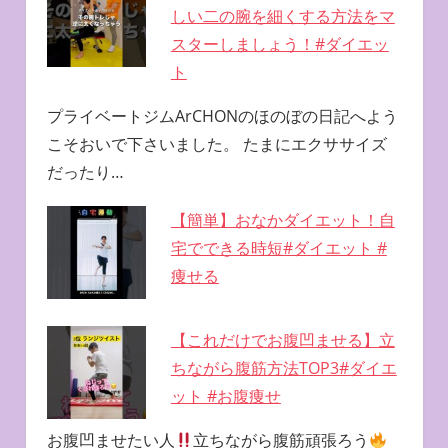
しい二の腕を細くする方法をマ
スターしましょう！#ダイエッ
ト
プライベートジムArCHONのほのぼの日記へよう
こそおいで下さいました。 たまにエクササイズ
だったり…
【簡単】おなかダイエット！自
宅でできる時短#ダイエット #
痩せる
【これだけでお腹凹ませる】立
ちながら腹筋方法TOP3#ダイエ
ット #お腹痩せ
お腹凹ませたい人
立ちながら腹筋頑張ろう