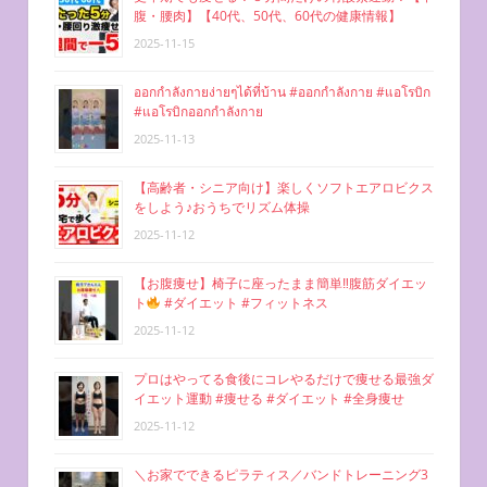
腹・腰肉】【40代、50代、60代の健康情報】
2025-11-15
ออกกำลังกายง่ายๆได้ที่บ้าน #ออกกำลังกาย #แอโรบิก
#แอโรบิกออกกำลังกาย
2025-11-13
【高齢者・シニア向け】楽しくソフトエアロビクス
をしよう♪おうちでリズム体操
2025-11-12
【お腹痩せ】椅子に座ったまま簡単‼︎腹筋ダイエッ
ト
#ダイエット #フィットネス
2025-11-12
プロはやってる食後にコレやるだけで痩せる最強ダ
イエット運動 #痩せる #ダイエット #全身痩せ
2025-11-12
＼お家でできるピラティス／バンドトレーニング3