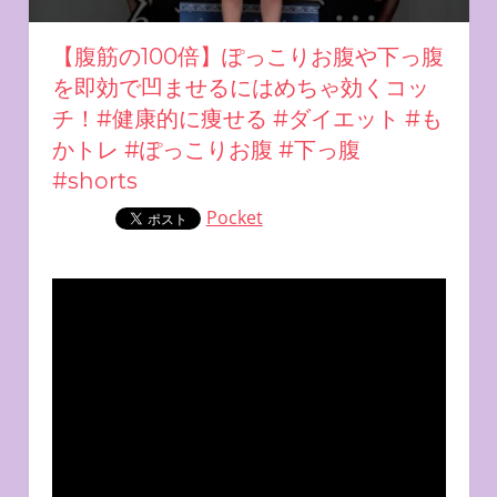
【腹筋の100倍】ぽっこりお腹や下っ腹
を即効で凹ませるにはめちゃ効くコッ
チ！#健康的に痩せる #ダイエット #も
かトレ #ぽっこりお腹 #下っ腹
#shorts
Pocket