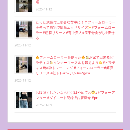
選
2025-11-12
たった30回で…華奢な背中に！？フォームローラー
を使って自宅で簡単エクササイズ
#フォームロー
ラー#筋膜リリース#背中美人#肩甲骨剥がし#痩せ
る
2025-11-12
フォームローラーを使った
お家で出来るピ
ラティス
インナーマッスルを鍛えよう
#ピラテ
ィス#体幹トレーニング #フォームローラー#筋膜
リリース #筋トレ#o2ジム#o2gym
2025-11-12
お腹薄くしたいなら〇〇はやめてね
#ビフォーア
フター #ダイエット記録 #お腹痩せ #pr
2025-11-09