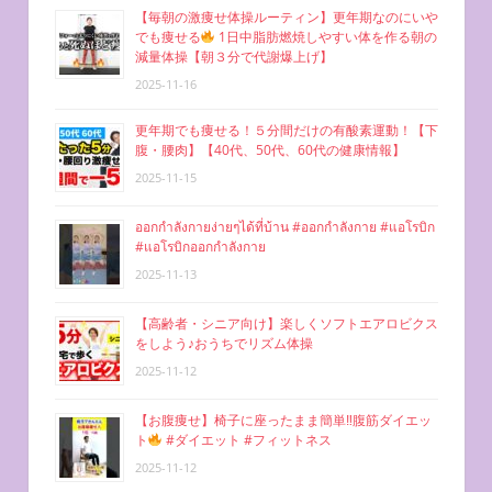
ン
【毎朝の激痩せ体操ルーティン】更年期なのにいや
でも痩せる
1日中脂肪燃焼しやすい体を作る朝の
減量体操【朝３分で代謝爆上げ】
2025-11-16
更年期でも痩せる！５分間だけの有酸素運動！【下
腹・腰肉】【40代、50代、60代の健康情報】
2025-11-15
ออกกำลังกายง่ายๆได้ที่บ้าน #ออกกำลังกาย #แอโรบิก
#แอโรบิกออกกำลังกาย
2025-11-13
【高齢者・シニア向け】楽しくソフトエアロビクス
をしよう♪おうちでリズム体操
2025-11-12
【お腹痩せ】椅子に座ったまま簡単‼︎腹筋ダイエッ
ト
#ダイエット #フィットネス
2025-11-12