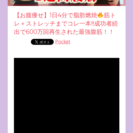
【お腹痩せ】1日4分で脂肪燃焼
筋ト
レ＋ストレッチまでコレ一本‼︎成功者続
出で600万回再生された最強腹筋！！
Pocket