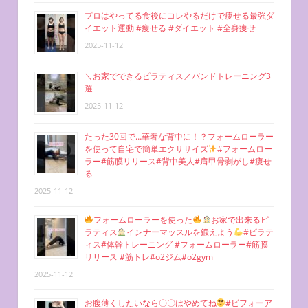
プロはやってる食後にコレやるだけで痩せる最強ダ
イエット運動 #痩せる #ダイエット #全身痩せ
2025-11-12
＼お家でできるピラティス／バンドトレーニング3
選
2025-11-12
たった30回で…華奢な背中に！？フォームローラー
を使って自宅で簡単エクササイズ
#フォームロー
ラー#筋膜リリース#背中美人#肩甲骨剥がし#痩せ
る
2025-11-12
フォームローラーを使った
お家で出来るピ
ラティス
インナーマッスルを鍛えよう
#ピラテ
ィス#体幹トレーニング #フォームローラー#筋膜
リリース #筋トレ#o2ジム#o2gym
2025-11-12
お腹薄くしたいなら〇〇はやめてね
#ビフォーア