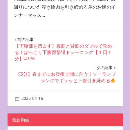
回りについた浮き輪肉を引き締める為のお腹のイ
ンナーマッス…
投
前の記事
【下腹部を凹ます】腹筋と背筋のダブルで攻め
稿
る！ぽっこり下腹部撃退トレーニング【１日１
分】#336
ナ
次の記事
ビ
【3分】春までにお腹痩せ間に合う！ソーランプ
ランクでギュッと下腹引き締める
ゲ
ー
2025-04-16
miyu
お腹を凹ませる方法
シ
ョ
最新動画