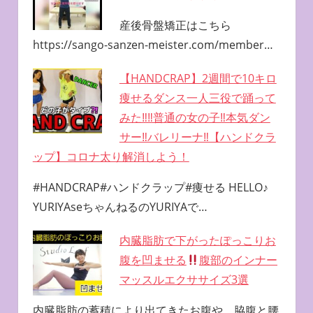
産後骨盤矯正はこちら
https://sango-sanzen-meister.com/member…
【HANDCRAP】2週間で10キロ
痩せるダンス一人三役で踊って
みた‼︎‼︎普通の女の子‼︎本気ダン
サー‼︎バレリーナ‼︎【ハンドクラ
ップ】コロナ太り解消しよう！
#HANDCRAP#ハンドクラップ#痩せる HELLO♪
YURIYAseちゃんねるのYURIYAで…
内臓脂肪で下がったぽっこりお
腹を凹ませる
腹部のインナー
マッスルエクササイズ3選
内臓脂肪の蓄積により出てきたお腹や、脇腹と腰