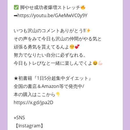
脚やせ成功者爆増ストレッチ
➡︎https://youtu.be/GAeMwVC0y9Y
いつも沢山のコメントありがとう‼︎
その声をみて今日も沢山の仲間がやる気と
頑張る勇気を貰えてるんよ
努力でなりたい自分に必ずなれる。
今日もトレぴなと一緒に楽しんでくよ
★初書籍『1日5分超集中ダイエット』
全国の書店＆Amazon等で発売中/
本の購入はここから
https://x.gd/jpa2D
⭐︎SNS
【Instagram】