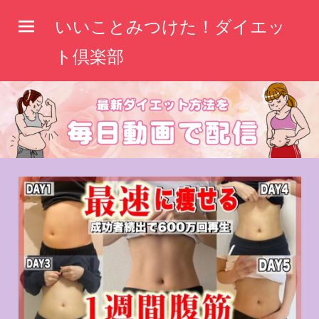
コ
いいことみつけた！ダイエッ
ン
テ
ト倶楽部
ン
ツ
へ
ス
キ
ッ
プ