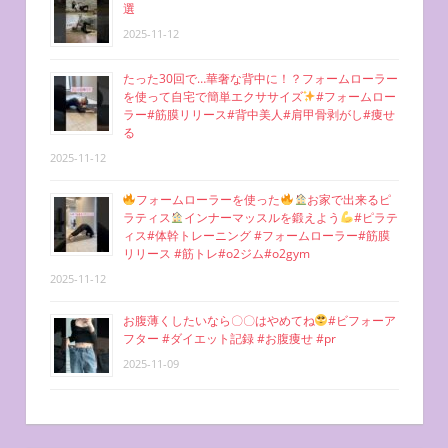
選
2025-11-12
たった30回で…華奢な背中に！？フォームローラー
を使って自宅で簡単エクササイズ
#フォームロー
ラー#筋膜リリース#背中美人#肩甲骨剥がし#痩せ
る
2025-11-12
フォームローラーを使った
お家で出来るピ
ラティス
インナーマッスルを鍛えよう
#ピラテ
ィス#体幹トレーニング #フォームローラー#筋膜
リリース #筋トレ#o2ジム#o2gym
2025-11-12
お腹薄くしたいなら〇〇はやめてね
#ビフォーア
フター #ダイエット記録 #お腹痩せ #pr
2025-11-09