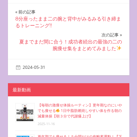
投
前の記事
8分座ったまま二の腕と背中がみるみる引き締ま
稿
るトレーニング!!
ナ
次の記事
夏までまだ間に合う！成功者続出の最強の二の
ビ
腕痩せ集をまとめてみました
ゲ
2024-05-31
miyu
お腹を凹ませる方法
ー
シ
最新動画
ョ
【毎朝の激痩せ体操ルーティン】更年期なのにいや
ン
でも痩せる
1日中脂肪燃焼しやすい体を作る朝の
減量体操【朝３分で代謝爆上げ】
2025-11-16
更年期でも痩せる！５分間だけの有酸素運動！【下