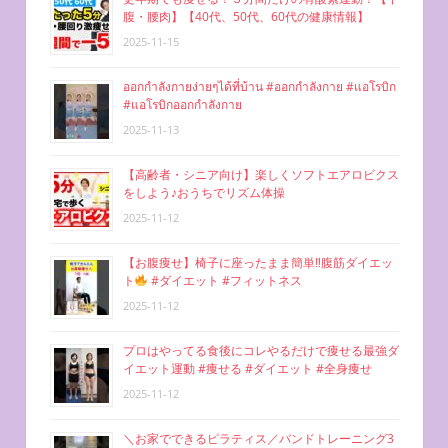
腹・腰肉】【40代、50代、60代の健康情報】
2025-11-15
ออกกำลังกายง่ายๆได้ที่บ้าน #ออกกำลังกาย #แอโรบิก
#แอโรบิกออกกำลังกาย
2025-11-13
【高齢者・シニア向け】楽しくソフトエアロビクス
をしよう♪おうちでリズム体操
2025-11-12
【お腹痩せ】椅子に座ったまま簡単‼︎腹筋ダイエッ
ト
#ダイエット #フィットネス
2025-11-12
プロはやってる食後にコレやるだけで痩せる最強ダ
イエット運動 #痩せる #ダイエット #全身痩せ
2025-11-12
＼お家でできるピラティス／バンドトレーニング3