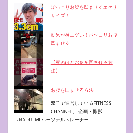
ぽっこりお腹を凹ませるエクサ
サイズ！
効果が神エグい！ポッコリお腹
凹ませる
【死ぬほどお腹を凹ませる方
法】
お腹を凹ませる方法
双子で運営しているFITNESS
CHANNEL。 企画・撮影
→NAOFUMI パーソナルトレーナー…