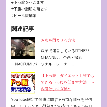
#下っ腹をへこます
#下腹の脂肪を落とす
#ビール腹解消
関連記事
お腹を凹ませる方法
双子で運営しているFITNESS
CHANNEL。 企画・撮影
→NAOFUMI パーソナルトレーナー…
【下っ腹 ダイエット】誰でも
できる下っ腹を凹ます方法 〜
内臓使いすぎ編〜
YouTube限定で健康に関する有益な情報を発信
中！！ チャンネル登録まだの方はこちらから↓↓