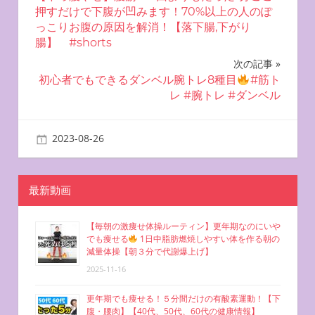
稿
押すだけで下腹が凹みます！70%以上の人のぽ
っこりお腹の原因を解消！【落下腸,下がり
ナ
腸】 #shorts
ビ
次の記事
初心者でもできるダンベル腕トレ8種目
#筋ト
ゲ
レ #腕トレ #ダンベル
ー
2023-08-26
miyu
お腹を凹ませる方法
シ
ョ
最新動画
ン
【毎朝の激痩せ体操ルーティン】更年期なのにいや
でも痩せる
1日中脂肪燃焼しやすい体を作る朝の
減量体操【朝３分で代謝爆上げ】
2025-11-16
更年期でも痩せる！５分間だけの有酸素運動！【下
腹・腰肉】【40代、50代、60代の健康情報】