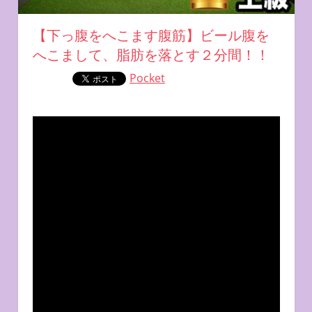
【下っ腹をへこます腹筋】ビール腹を
へこまして、脂肪を落とす２分間！！
Pocket