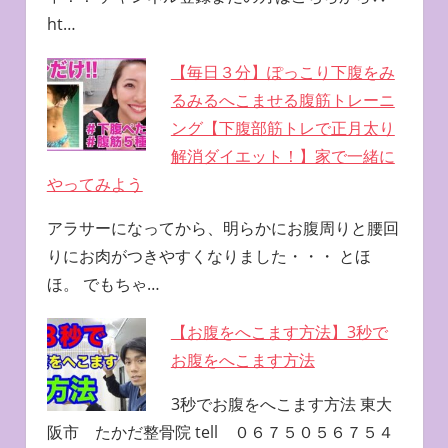
ht…
【毎日３分】ぽっこり下腹をみ
るみるへこませる腹筋トレーニ
ング【下腹部筋トレで正月太り
解消ダイエット！】家で一緒に
やってみよう
アラサーになってから、明らかにお腹周りと腰回
りにお肉がつきやすくなりました・・・ とほ
ほ。 でもちゃ…
【お腹をへこます方法】3秒で
お腹をへこます方法
3秒でお腹をへこます方法 東大
阪市 たかだ整骨院 tell ０６７５０５６７５４