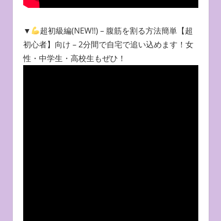
▼
超初級編(NEW!!) – 腹筋を割る方法簡単【超
初心者】向け – 2分間で自宅で追い込めます！女
性・中学生・高校生もぜひ！