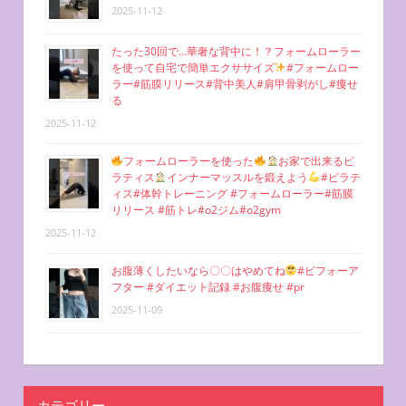
2025-11-12
たった30回で…華奢な背中に！？フォームローラー
を使って自宅で簡単エクササイズ
#フォームロー
ラー#筋膜リリース#背中美人#肩甲骨剥がし#痩せ
る
2025-11-12
フォームローラーを使った
お家で出来るピ
ラティス
インナーマッスルを鍛えよう
#ピラテ
ィス#体幹トレーニング #フォームローラー#筋膜
リリース #筋トレ#o2ジム#o2gym
2025-11-12
お腹薄くしたいなら〇〇はやめてね
#ビフォーア
フター #ダイエット記録 #お腹痩せ #pr
2025-11-09
カテゴリー