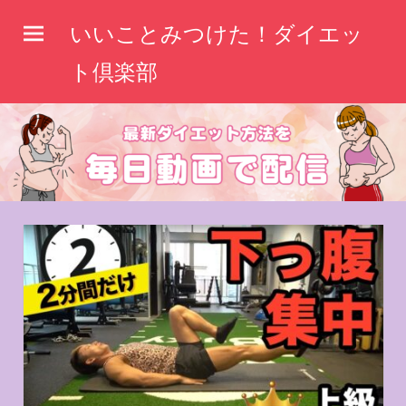
コ
いいことみつけた！ダイエッ
ン
テ
ト倶楽部
ン
ツ
へ
ス
キ
ッ
プ