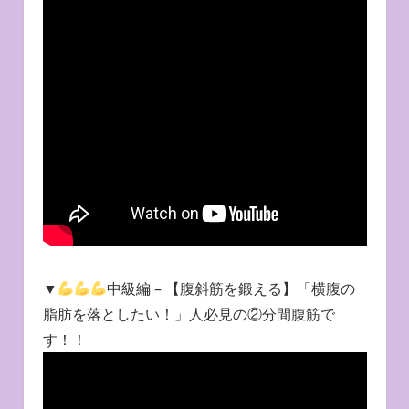
▼
中級編 – 【腹斜筋を鍛える】「横腹の
脂肪を落としたい！」人必見の②分間腹筋で
す！！