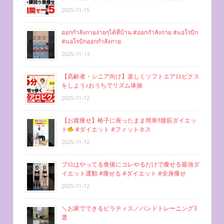
2025-11-15
ออกกำลังกายง่ายๆได้ที่บ้าน #ออกกำลังกาย #แอโรบิก
#แอโรบิกออกกำลังกาย
2025-11-13
【高齢者・シニア向け】楽しくソフトエアロビクス
をしよう♪おうちでリズム体操
2025-11-12
【お腹痩せ】椅子に座ったまま簡単‼︎腹筋ダイエッ
ト
#ダイエット #フィットネス
2025-11-12
プロはやってる食後にコレやるだけで痩せる最強ダ
イエット運動 #痩せる #ダイエット #全身痩せ
2025-11-12
＼お家でできるピラティス／バンドトレーニング3
選