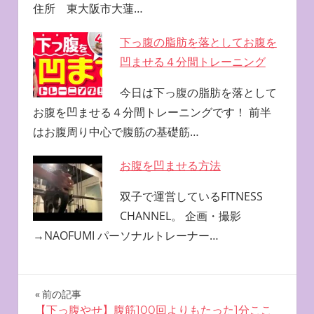
住所 東大阪市大蓮…
下っ腹の脂肪を落としてお腹を
凹ませる４分間トレーニング
今日は下っ腹の脂肪を落として
お腹を凹ませる４分間トレーニングです！ 前半
はお腹周り中心で腹筋の基礎筋…
お腹を凹ませる方法
双子で運営しているFITNESS
CHANNEL。 企画・撮影
→NAOFUMI パーソナルトレーナー…
投
前の記事
【下っ腹やせ】腹筋100回よりもたった1分ここ