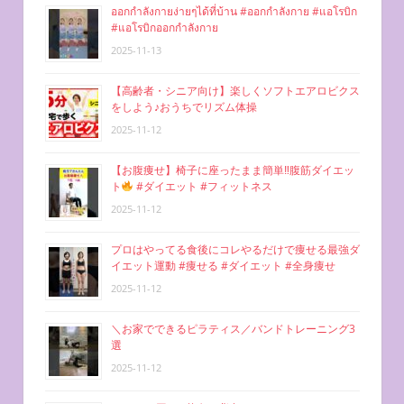
ออกกำลังกายง่ายๆได้ที่บ้าน #ออกกำลังกาย #แอโรบิก
#แอโรบิกออกกำลังกาย
2025-11-13
【高齢者・シニア向け】楽しくソフトエアロビクス
をしよう♪おうちでリズム体操
2025-11-12
【お腹痩せ】椅子に座ったまま簡単‼︎腹筋ダイエッ
ト
#ダイエット #フィットネス
2025-11-12
プロはやってる食後にコレやるだけで痩せる最強ダ
イエット運動 #痩せる #ダイエット #全身痩せ
2025-11-12
＼お家でできるピラティス／バンドトレーニング3
選
2025-11-12