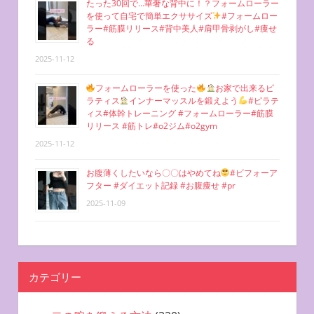
たった30回で…華奢な背中に！？フォームローラー
を使って自宅で簡単エクササイズ
#フォームロー
ラー#筋膜リリース#背中美人#肩甲骨剥がし#痩せ
る
2025-11-12
フォームローラーを使った
お家で出来るピ
ラティス
インナーマッスルを鍛えよう
#ピラテ
ィス#体幹トレーニング #フォームローラー#筋膜
リリース #筋トレ#o2ジム#o2gym
2025-11-12
お腹薄くしたいなら〇〇はやめてね
#ビフォーア
フター #ダイエット記録 #お腹痩せ #pr
2025-11-09
カテゴリー