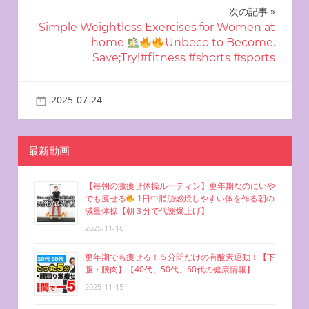
ナ
次の記事
ビ
Simple Weightloss Exercises for Women at
home
Unbeco to Become.
ゲ
Save;Try!#fitness #shorts #sports
ー
2025-07-24
miyu
自宅で簡単エクササイズ
シ
ョ
最新動画
ン
【毎朝の激痩せ体操ルーティン】更年期なのにいや
でも痩せる
1日中脂肪燃焼しやすい体を作る朝の
減量体操【朝３分で代謝爆上げ】
2025-11-16
更年期でも痩せる！５分間だけの有酸素運動！【下
腹・腰肉】【40代、50代、60代の健康情報】
2025-11-15