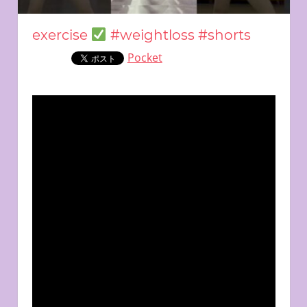
exercise
#weightloss #shorts
Pocket