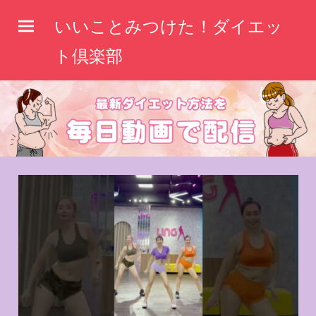
コ
いいことみつけた！ダイエッ
ン
テ
ト倶楽部
ン
ツ
へ
ス
キ
ッ
プ