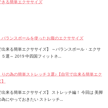
できる簡単エクササイズ
】バランスボールを使ったお腹のエクササイズ
で出来る簡単エクササイズ】 ～バランスボール・エクサ
５選～ 2019 中四国フィットネ…
くりの為の簡単ストレッチ３選♪【自宅で出来る簡単エク
ズ】
で出来る簡単エクササイズ】 ストレッチ編！ 今回は 美脚
の為にやっておきたい ストレッチ…