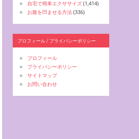
自宅で簡単エクササイズ
(1,414)
お腹を凹ませる方法
(336)
プロフィール / プライバシーポリシー
プロフィール
プライバシーポリシー
サイトマップ
お問い合わせ