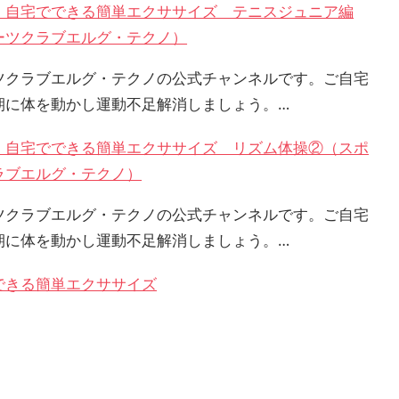
】自宅でできる簡単エクササイズ テニスジュニア編
ーツクラブエルグ・テクノ）
ツクラブエルグ・テクノの公式チャンネルです。ご自宅
期に体を動かし運動不足解消しましょう。…
】自宅でできる簡単エクササイズ リズム体操②（スポ
ラブエルグ・テクノ）
ツクラブエルグ・テクノの公式チャンネルです。ご自宅
期に体を動かし運動不足解消しましょう。…
できる簡単エクササイズ