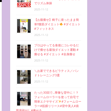
でリズム体操
2025-11-12
【お腹痩せ】椅子に座ったまま簡
単‼︎腹筋ダイエット
#ダイエット
#フィットネス
2025-11-12
プロはやってる食後にコレやるだ
けで痩せる最強ダイエット運動 #
痩せる #ダイエット #全身痩せ
2025-11-12
＼お家でできるピラティス／バン
ドトレーニング3選
2025-11-12
たった30回で…華奢な背中に！？
フォームローラーを使って自宅で
簡単エクササイズ
#フォームロー
ラー#筋膜リリース#背中美人#肩
甲骨剥がし#痩せる