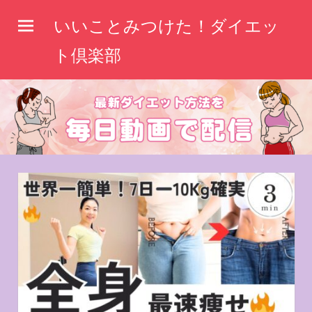
コ
いいことみつけた！ダイエッ
ン
テ
ト倶楽部
ン
ツ
へ
ス
キ
ッ
プ