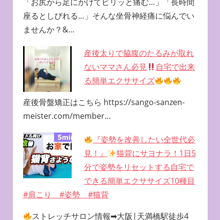
「お尻から足にかけてピリッと痛む…」「長時間
座るとしびれる…」そんな坐骨神経痛に悩んでい
ませんか？&…
産後太りで脇腹のたるみが取れ
ないママさん必見
自宅で出来
る簡単エクササイズ
産後骨盤矯正はこちら https://sango-sanzen-
meister.com/member…
『姿勢を改善したい全世代必
見！』
猫背にサヨナラ！1日5
分で姿勢をリセットする自宅で
できる簡単エクササイズ10種目
#肩こり #姿勢 #猫背
ストレッチサロン情報➡︎大阪|天満橋駅徒歩4