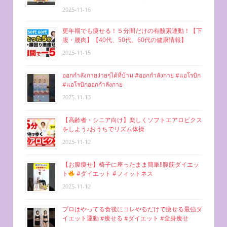
2025-11-16
更年期でも痩せる！５分間だけの有酸素運動！【下
腹・腰肉】【40代、50代、60代の健康情報】
2025-11-15
ออกกำลังกายง่ายๆได้ที่บ้าน #ออกกำลังกาย #แอโรบิก
#แอโรบิกออกกำลังกาย
2025-11-13
【高齢者・シニア向け】楽しくソフトエアロビクス
をしよう♪おうちでリズム体操
2025-11-12
【お腹痩せ】椅子に座ったまま簡単‼︎腹筋ダイエッ
ト
#ダイエット #フィットネス
2025-11-12
プロはやってる食後にコレやるだけで痩せる最強ダ
イエット運動 #痩せる #ダイエット #全身痩せ