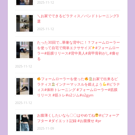
2025-11-12
＼お家でできるピラティス／バンドトレーニング3
選
2025-11-12
たった30回で…華奢な背中に！？フォームローラー
を使って自宅で簡単エクササイズ
#フォームロー
ラー#筋膜リリース#背中美人#肩甲骨剥がし#痩せ
る
2025-11-12
フォームローラーを使った
お家で出来るピ
ラティス
インナーマッスルを鍛えよう
#ピラテ
ィス#体幹トレーニング #フォームローラー#筋膜
リリース #筋トレ#o2ジム#o2gym
2025-11-12
お腹薄くしたいなら〇〇はやめてね
#ビフォーア
フター #ダイエット記録 #お腹痩せ #pr
2025-11-09