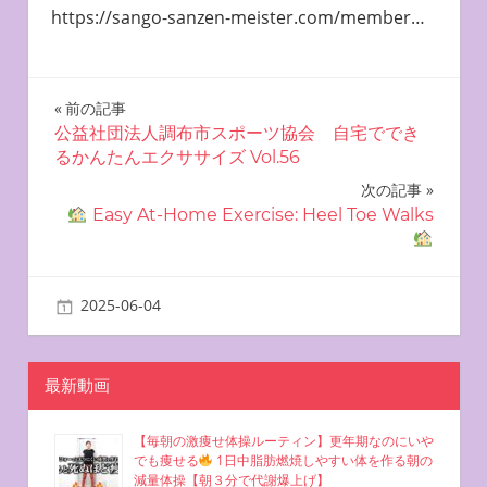
https://sango-sanzen-meister.com/member…
投
前の記事
公益社団法人調布市スポーツ協会 自宅ででき
稿
るかんたんエクササイズ Vol.56
ナ
次の記事
Easy At-Home Exercise: Heel Toe Walks
ビ
ゲ
2025-06-04
miyu
自宅で簡単エクササイズ
ー
シ
最新動画
ョ
【毎朝の激痩せ体操ルーティン】更年期なのにいや
ン
でも痩せる
1日中脂肪燃焼しやすい体を作る朝の
減量体操【朝３分で代謝爆上げ】