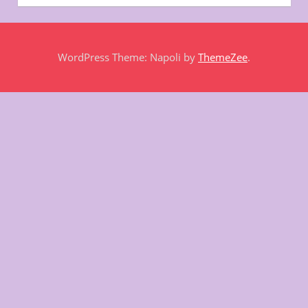
WordPress Theme: Napoli by
ThemeZee
.