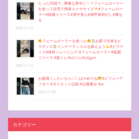
たった30回で…華奢な背中に！？フォームローラー
を使って自宅で簡単エクササイズ
#フォームロー
ラー#筋膜リリース#背中美人#肩甲骨剥がし#痩せ
る
2025-11-12
フォームローラーを使った
お家で出来るピ
ラティス
インナーマッスルを鍛えよう
#ピラテ
ィス#体幹トレーニング #フォームローラー#筋膜
リリース #筋トレ#o2ジム#o2gym
2025-11-12
お腹薄くしたいなら〇〇はやめてね
#ビフォーア
フター #ダイエット記録 #お腹痩せ #pr
2025-11-09
カテゴリー