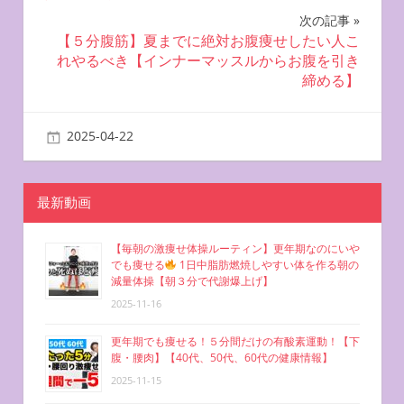
ナ
次の記事
【５分腹筋】夏までに絶対お腹痩せしたい人こ
ビ
れやるべき【インナーマッスルからお腹を引き
締める】
ゲ
ー
2025-04-22
miyu
自宅で簡単エクササイズ
シ
ョ
最新動画
ン
【毎朝の激痩せ体操ルーティン】更年期なのにいや
でも痩せる
1日中脂肪燃焼しやすい体を作る朝の
減量体操【朝３分で代謝爆上げ】
2025-11-16
更年期でも痩せる！５分間だけの有酸素運動！【下
腹・腰肉】【40代、50代、60代の健康情報】
2025-11-15