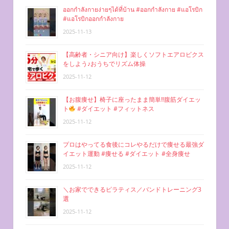
ออกกำลังกายง่ายๆได้ที่บ้าน #ออกกำลังกาย #แอโรบิก
#แอโรบิกออกกำลังกาย
2025-11-13
【高齢者・シニア向け】楽しくソフトエアロビクス
をしよう♪おうちでリズム体操
2025-11-12
【お腹痩せ】椅子に座ったまま簡単‼︎腹筋ダイエッ
ト
#ダイエット #フィットネス
2025-11-12
プロはやってる食後にコレやるだけで痩せる最強ダ
イエット運動 #痩せる #ダイエット #全身痩せ
2025-11-12
＼お家でできるピラティス／バンドトレーニング3
選
2025-11-12