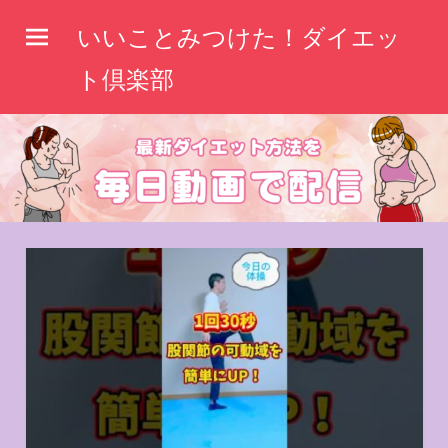
コ
いいことみつけた！ダイエッ
ン
テ
ト倶楽部
ン
ツ
へ
ス
キ
ッ
プ