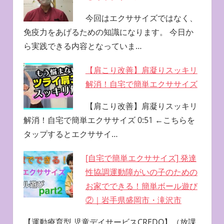
今回はエクササイズではなく、
免疫力をあげるための知識になります。 今日か
ら実践できる内容となっていま…
【肩こり改善】肩凝りスッキリ
解消！自宅で簡単エクササイズ
【肩こり改善】肩凝りスッキリ
解消！自宅で簡単エクササイズ 0:51 ←こちらを
タップするとエクササイ…
[自宅で簡単エクササイズ] 発達
性協調運動障がいの子のための
お家でできる！簡単ボール遊び
②｜岩手県盛岡市・滝沢市
【運動療育型 児童デイサービスCREDO】（放課