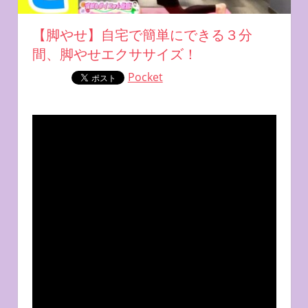
【脚やせ】自宅で簡単にできる３分
間、脚やせエクササイズ！
Pocket