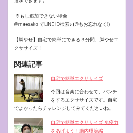
追加できます。
⁣ ※もし追加できない場合
@maesako でLINE ID検索♪ (@もお忘れなく!)
【脚やせ】自宅で簡単にできる３分間、脚やせエ
クササイズ！
関連記事
自宅で簡単エクササイズ
今回は音楽に合わせて、パンチ
をするエクササイズです。自宅
でよかったらチャレンジしてみてくださいね。
自宅で簡単エクササイズ 免疫力
をあげよう！腸内環境編