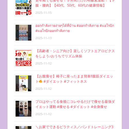
更年期でも痩せる！５分間だけの有酸素運動！【下
腹・腰肉】【40代、50代、60代の健康情報】
2025-11-15
ออกกำลังกายง่ายๆได้ที่บ้าน #ออกกำลังกาย #แอโรบิก
#แอโรบิกออกกำลังกาย
2025-11-13
【高齢者・シニア向け】楽しくソフトエアロビクス
をしよう♪おうちでリズム体操
2025-11-12
【お腹痩せ】椅子に座ったまま簡単‼︎腹筋ダイエッ
ト
#ダイエット #フィットネス
2025-11-12
プロはやってる食後にコレやるだけで痩せる最強ダ
イエット運動 #痩せる #ダイエット #全身痩せ
2025-11-12
＼お家でできるピラティス／バンドトレーニング3