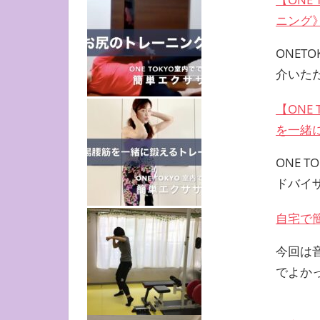
ニング
ONET
介いた
【ONE
を一緒
ONE 
ドバイザ
自宅で
今回は
でよか