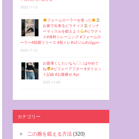
2025-11-12
フォームローラーを使った
お家で出来るピラティス
インナ
ーマッスルを鍛えよう
#ピラティ
ス#体幹トレーニング #フォームロ
ーラー#筋膜リリース #筋トレ#o2ジム#o2gym
2025-11-12
お腹薄くしたいなら〇〇はやめて
ね
#ビフォーアフター #ダイエッ
ト記録 #お腹痩せ #pr
2025-11-09
カテゴリー
二の腕を鍛える方法
(320)