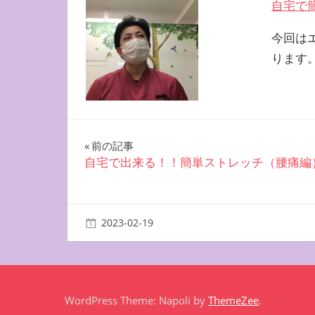
自宅で
今回は
ります
投
前の記事
自宅で出来る！！簡単ストレッチ（腰痛編
稿
ナ
2023-02-19
miyu
自宅で簡単エクササイズ
ビ
ゲ
ー
WordPress Theme: Napoli by
ThemeZee
.
シ