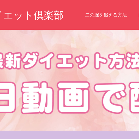
イエット倶楽部
二の腕を鍛える方法