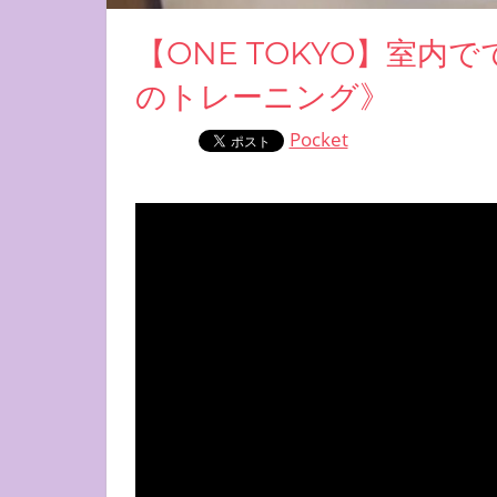
【ONE TOKYO】室
のトレーニング》
Pocket