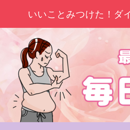
コ
いいことみつけた！ダ
ン
テ
ン
ツ
へ
ス
キ
ッ
プ