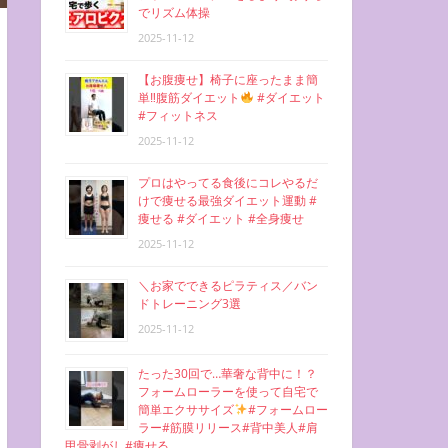
でリズム体操
2025-11-12
【お腹痩せ】椅子に座ったまま簡
単‼︎腹筋ダイエット
#ダイエット
#フィットネス
2025-11-12
プロはやってる食後にコレやるだ
けで痩せる最強ダイエット運動 #
痩せる #ダイエット #全身痩せ
2025-11-12
＼お家でできるピラティス／バン
ドトレーニング3選
2025-11-12
たった30回で…華奢な背中に！？
フォームローラーを使って自宅で
簡単エクササイズ
#フォームロー
ラー#筋膜リリース#背中美人#肩
甲骨剥がし#痩せる