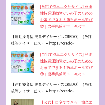
[自宅で簡単エクササイズ] 発達
性協調運動障がいの子のための
お家でできる！簡単ボール遊び
②｜岩手県盛岡市・滝沢市
【運動療育型 児童デイサービスCREDO】（放課
後等デイサービス） ● https://credo-…
[自宅で簡単エクササイズ] 発達
性協調運動障がいの子のための
お家でできる！簡単ボール遊び
③｜岩手県盛岡市・滝沢市
【運動療育型 児童デイサービスCREDO】（放課
後等デイサービス） ● https://credo-…
【公式】自宅でできる 簡単エ