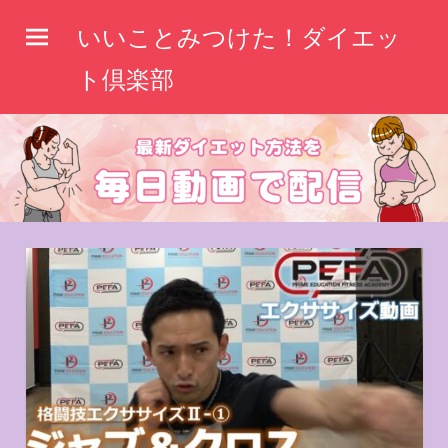
コ
いいことみつけた！ダイエッ
ン
テ
ト倶楽部
ン
ツ
へ
ス
キ
ッ
プ