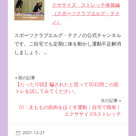
クササイズ ストレッチ体操編
（スポーツクラブエルグ・テク
ノ）
スポーツクラブエルグ・テクノの公式チャンネル
です。ご自宅でも定期に体を動かし運動不足解消
しましょう。…
投
前の記事
【たった10回】騙されたと思って30日間この筋
稿
トレを試してみてください。
ナ
次の記事
01：太ももの筋肉をほぐす運動｜自宅で簡単！
ビ
エクササイズ&ストレッチ
ゲ
2021-12-21
miyu
自宅で簡単エクササイズ