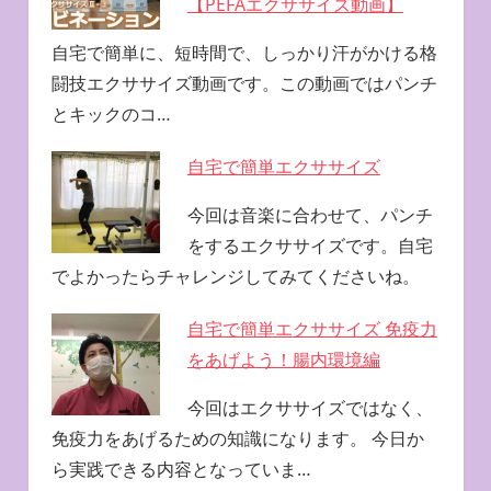
【PEFAエクササイズ動画】
自宅で簡単に、短時間で、しっかり汗がかける格
闘技エクササイズ動画です。この動画ではパンチ
とキックのコ…
自宅で簡単エクササイズ
今回は音楽に合わせて、パンチ
をするエクササイズです。自宅
でよかったらチャレンジしてみてくださいね。
自宅で簡単エクササイズ 免疫力
をあげよう！腸内環境編
今回はエクササイズではなく、
免疫力をあげるための知識になります。 今日か
ら実践できる内容となっていま…