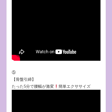
⑤
【骨盤引締】
たった5分で腰幅が激変
簡単エクササイズ