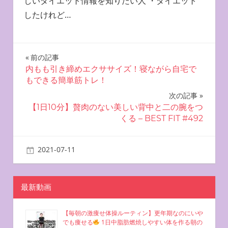
しいダイエット情報を知りたい人 ・ダイエット
したけれど…
投
前の記事
内もも引き締めエクササイズ！寝ながら自宅で
稿
もできる簡単筋トレ！
ナ
次の記事
【1日10分】贅肉のない美しい背中と二の腕をつ
ビ
くる – BEST FIT #492
ゲ
2021-07-11
miyu
自宅で簡単エクササイズ
ー
シ
最新動画
ョ
【毎朝の激痩せ体操ルーティン】更年期なのにいや
ン
でも痩せる
1日中脂肪燃焼しやすい体を作る朝の